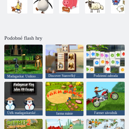
Podobné flash hry
Discover Starověký Řím
Podzimní zahrada
Madagaskar. Uniknout z Afriky 2
Útěk madagaskarského krále Juliena XIII
Farmer závodník
farma mánie