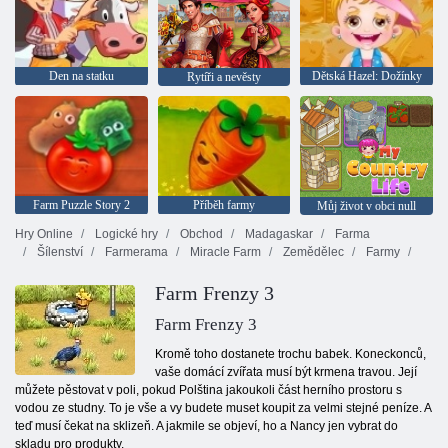
Den na statku
Dětská Hazel: Dožínky
Rytíři a nevěsty
Farm Puzzle Story 2
Příběh farmy
Můj život v obci null
Hry Online
Logické hry
Obchod
Madagaskar
Farma
Šílenství
Farmerama
Miracle Farm
Zemědělec
Farmy
Farm Frenzy 3
Farm Frenzy 3
Kromě toho dostanete trochu babek. Koneckonců,
vaše domácí zvířata musí být krmena travou. Její
můžete pěstovat v poli, pokud Polština jakoukoli část herního prostoru s
vodou ze studny. To je vše a vy budete muset koupit za velmi stejné peníze. A
teď musí čekat na sklizeň. A jakmile se objeví, ho a Nancy jen vybrat do
skladu pro produkty.