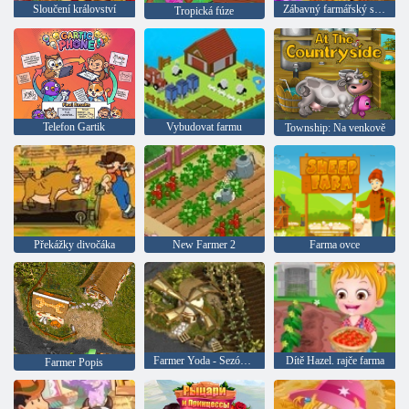
Sloučení království
Zábavný farmářský simulátor
Tropická fúze
Telefon Gartik
Vybudovat farmu
Township: Na venkově
Překážky divočáka
New Farmer 2
Farma ovce
Farmer Yoda - Sezóna 1
Dítě Hazel. rajče farma
Farmer Popis