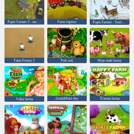
Popis Farmer 2 - zachránit vesnici
Farm express
Popis Farmer - Sezóna 3
Farm Frenzy 2
Pole snů
Moje malé farmy
Zemědělské dny
Šťastná farma
Velká farma