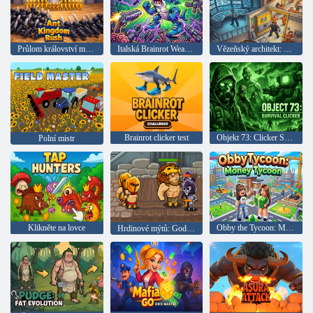
Průlom království mravenců
Italská Brainrot Weapon Fusion
Vězeňský architekt: Tajný útěk z klece
Brainrot clicker test
Objekt 73: Clicker Survival
Polní mistr
Klikněte na lovce
Obby the Tycoon: Money Tycoon
Hrdinové mýtů: Gods Warriors