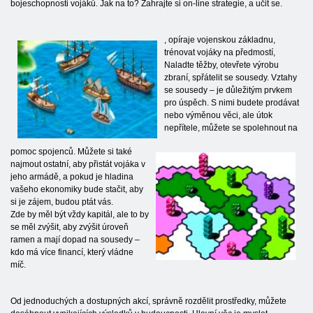
bojeschopnosti vojáků. Jak na to? Zahrajte si on-line strategie, a učit se.
, opíraje vojenskou základnu,
trénovat vojáky na předmostí,
Naladte těžby, otevřete výrobu
zbraní, spřátelit se sousedy. Vztahy
se sousedy – je důležitým prvkem
pro úspěch. S nimi budete prodávat
nebo výměnou věci, ale útok
nepřítele, můžete se spolehnout na
pomoc spojenců. Můžete si také
najmout ostatní, aby přistát vojáka v
jeho armádě, a pokud je hladina
vašeho ekonomiky bude stačit, aby
si je zájem, budou ptát vás.
Zde by měl být vždy kapitál, ale to by
se měl zvýšit, aby zvýšit úroveň
ramen a mají dopad na sousedy –
kdo má více financí, který vládne
míč.
Od jednoduchých a dostupných akcí, správně rozdělit prostředky, můžete