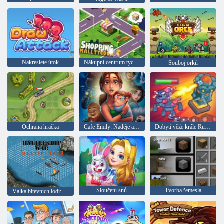
Nakreslete útok
Nákupní centrum tycoon
Souboj orků
Ochrana hračka
Cafe Emily: Naděje a obavy
Dobytí věže krále Rugniho
Sloučení snů
Tvorba řemesla
Válka bitevních lodí: Multiplayer