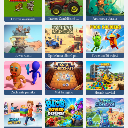
Traktor Zemědělské stroje 2018
Archerova obrana
Obrovská armáda
Tower crash
Potravinářští vojáci
Společnost táborů první světové války
Zachraňte perníka
Mat Janggiho
Horník-stavitel