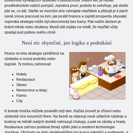
dosáhnout vynikajících výsledků v budoucnosti. Hlavní věc je myslet
prostřednictvím vašich pohybů, zejména první, protože to ovlivňuje, jak dobře
jste se, co dál. Staňte se mocným árie vyhrajete nepřátele a připojit je k jejich
země znovu pracovat na tom, jak posílit hranice a zajistit prosperitu obyvatel.
vojenská strategie může být ekonomický bez barvy. Pak vaším úkolem je
bránit město nebo struktury. Musíš dát vojáky na místě, že nepřítel vždy
spadají pod palbou svého ohně.
Není nic zbytečné, jen logika a podnikání
Peace on-line strategie zaměřená na
výstavbu a rozvoj podniku nebo
logické. Ty mohou zahrnovat:
Hotely
Restaurace
Stores
Nemocnice a nbsp;
Farms
City
K tomuto hračka můžete posedět celý den. Každá úroveň je zřízení nebo
výstavbě více luxusních firem. Na farmě se objevují nové užitečné nástroje a
budovy ve městě malých domků nahrazují chalupy, a pak se zámky a hrady.
Restaurace začnou podávat široký výběr jídel a moderní technologie
zrychluje. Obchody se staly atraktivnějšími pro kupce interiérů a sortimentu, a