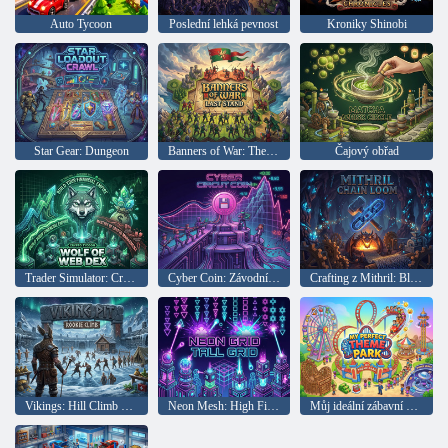
Auto Tycoon
Poslední lehká pevnost
Kroniky Shinobi
Star Gear: Dungeon
Banners of War: The Last Stand
Čajový obřad
Trader Simulator: Cryptocurrency Wolf
Cyber Coin: Závodní dráha
Crafting z Mithril: Blacksmith Simulator
Vikings: Hill Climb Simulator
Neon Mesh: High Field
Můj ideální zábavní park