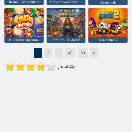
Řezník: Fat Evolution
Mafia Forward Dice Master
Asura útok
Kulinářské impérium
Přežití za 100 dolarů
Kuřecí fúze 2
1
2
...
49
50
>
(Total 11)