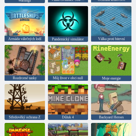
Warlings
Armáda válečných lodí
Válka proti bitevní
Pandemický simulátor
Rozdrcené tanky
Můj život v obci null
Moje energie
Středověký ochrana Z
Důluk 4
Backyard Heroes