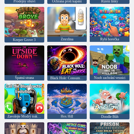
Prodejny obuvi
Ochrana proti kapání
Řízení linky
Zmrzlina
Rybí horečka
Keeper Grove 3
Špatná strana
Noob zachrání vesnici
Black Hole: Consume the Universe
Zavolejte Modrý traktor: Evoluce
Hex Hill
Doodle Bůh