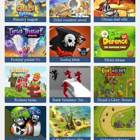
Bláznivý magnát
Obrana zlaté věže
Důlní vesmírný závod
Prokletý poklad 1½
Souboj lebek
Elfská obrana
Rodinná farma
Battle Simulator: Stickman Counter
Zbraně a Glory: Heroes
Válka civilizací: Sbírka pro pána
Ochrana království