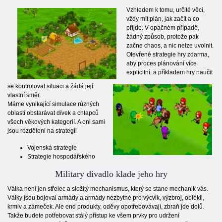
Vzhledem k tomu, určité věci,
vždy mít plán, jak začít a co
přijde. V opačném případě,
žádný způsob, protože pak
začne chaos, a nic nelze uvolnit.
Otevřené strategie hry zdarma,
aby proces plánování více
explicitní, a příkladem hry naučit
se kontrolovat situaci a žádá její
vlastní směr.
Máme vynikající simulace různých
oblastí obstarávat dívek a chlapců
všech věkových kategorií. A oni sami
jsou rozděleni na strategii
Vojenská strategie
Strategie hospodářského
Military divadlo klade jeho hry
Válka není jen střelec a složitý mechanismus, který se stane mechanik vás.
Války jsou bojoval armády a armády nezbytné pro výcvik, výzbroj, oblékli,
krmiv a zámeček. Ale end produkty, oděvy opotřebovávají, zbraň jde dolů.
Takže budete potřebovat stálý přístup ke všem prvky pro udržení