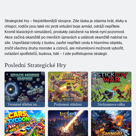
Strategické hry – Nejoblíbenější sloupce. Zde láska je zdarma hrát, dívky a
chlapci, rodiče jsou také nic proti virtuální boje armád, odráží nepřítele.
Kromě klasických simulátorů, produkty založené na blesk nyní pozornost.
Akce začíná okamžitě po menších úpravách a události okamžitě nabírat na
síle. Uspořádat roboty z budov, zavřel nepříteli cestu k hlavnímu objektu,
zničit všechny druhy monster a cizinců, ale mírumilovní možnosti vytvořit,
ovládání spotřebičů, budova, lidé – I zde potřebujeme strategii.
Poslední Strategické Hry
Vesmírné těžební impérium
Prolomení obležení
Stickmanova válka