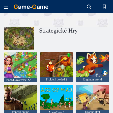
Strategické Hry
Prokletý poklad 2
Digimon World
Pohádková země: Soutok a magie
Imperia online
Drobné střet
Age of War 1