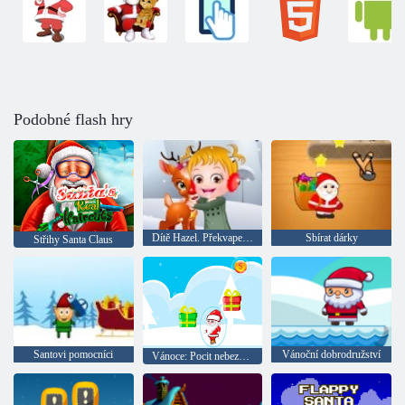
Podobné flash hry
Dítě Hazel. Překvapení z jelena
Sbírat dárky
Střihy Santa Claus
Santovi pomocníci
Vánoční dobrodružství
Vánoce: Pocit nebezpečí