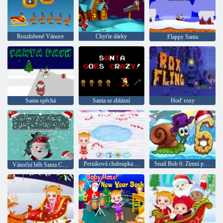
Rozzlobené Vánoce
Chyťte dárky
Flappy Santa
Santa spěchá
Santa se zblázní
Hoď roxy
Perníková chaloupka dítě Hazel
Snail Bob 6: Zimní příběh
Vánoční běh Santa Clause