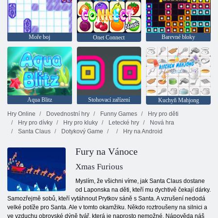
Moře boj
Barevné bloky
Onet Connect
Aqua Blitz
Stohovací zařízení
Kuchyň Mahjong
Hry Online
Dovednostní hry
Funny Games
Hry pro děti
Hry pro dívky
Hry pro kluky
Letecké hry
Nová hra
Santa Claus
Dotykový Game
Hry na Android
Fury na Vánoce
Xmas Furious
Myslím, že všichni víme, jak Santa Claus dostane
od Laponska na děti, kteří mu dychtivě čekají dárky.
Samozřejmě sobů, kteří vytáhnout Prytkov sáně s Santa. A vzrušení nedodá
velké potíže pro Santa. Ale v tomto okamžiku. Někdo roztroušeny na silnici a
ve vzduchu obrovské dýně tvář, která je naprosto nemožné. Nápověda náš