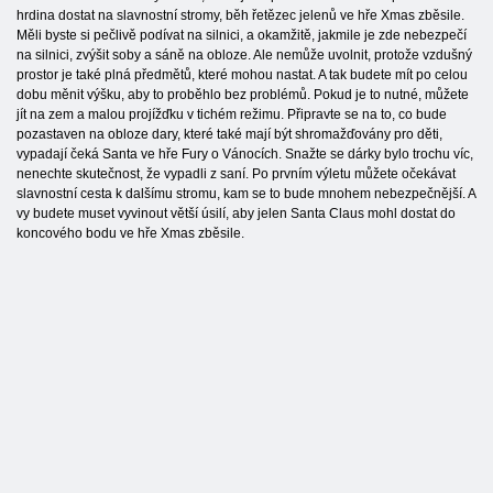
hrdina dostat na slavnostní stromy, běh řetězec jelenů ve hře Xmas zběsile.
Měli byste si pečlivě podívat na silnici, a okamžitě, jakmile je zde nebezpečí
na silnici, zvýšit soby a sáně na obloze. Ale nemůže uvolnit, protože vzdušný
prostor je také plná předmětů, které mohou nastat. A tak budete mít po celou
dobu měnit výšku, aby to proběhlo bez problémů. Pokud je to nutné, můžete
jít na zem a malou projížďku v tichém režimu. Připravte se na to, co bude
pozastaven na obloze dary, které také mají být shromažďovány pro děti,
vypadají čeká Santa ve hře Fury o Vánocích. Snažte se dárky bylo trochu víc,
nenechte skutečnost, že vypadli z saní. Po prvním výletu můžete očekávat
slavnostní cesta k dalšímu stromu, kam se to bude mnohem nebezpečnější. A
vy budete muset vyvinout větší úsilí, aby jelen Santa Claus mohl dostat do
koncového bodu ve hře Xmas zběsile.