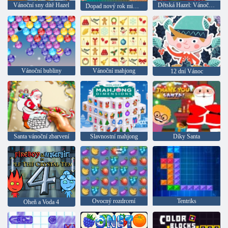
Vánoční sny dítě Hazel
Dětská Hazel: Vánoční překvapení
Dopad nový rok miminko Hazel
Vánoční bubliny
Vánoční mahjong
12 dní Vánoc
Santa vánoční zbarvení
Slavnostní mahjong
Díky Santa
Ovocný rozdrcení
Tentriks
Oheň a Voda 4