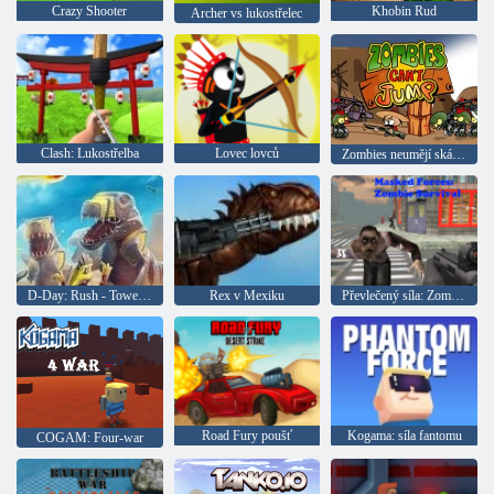
Crazy Shooter
Khobin Rud
Archer vs lukostřelec
Clash: Lukostřelba
Lovec lovců
Zombies neumějí skákat
D-Day: Rush - Tower Defense
Rex v Mexiku
Převlečený síla: Zombie Survival
Road Fury poušť
Kogama: síla fantomu
COGAM: Four-war