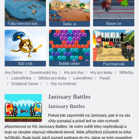
Válka bitevních lodí: Multiplayer
Master Jet
Tanko. io
Klíč a štít
Bubble střelce
Pixel bojovník
Hry Online
Dovednostní hry
Hry pro dva
Hry pro kluky
Střílečky
Lukostřelba
Střelba pro kluky
Lukostřelec
Pasáž
Dotykový Game
Hry na Android
Janissary Battles
Janissary Battles
Pokud jste zapomněli na Janissary, pak si na vás
vždy pamatují a právě teď se vám rozhodli
připomenout ve hře Janissary Battles. Ve svém světě bitvy nepřestávají a
boje se obvykle objevují několikrát denně. Máte příležitost zúčastnit se bitvy
lučištníků. Bude lepší, když pozveš partnera do hry, stane se tvým soupeřem