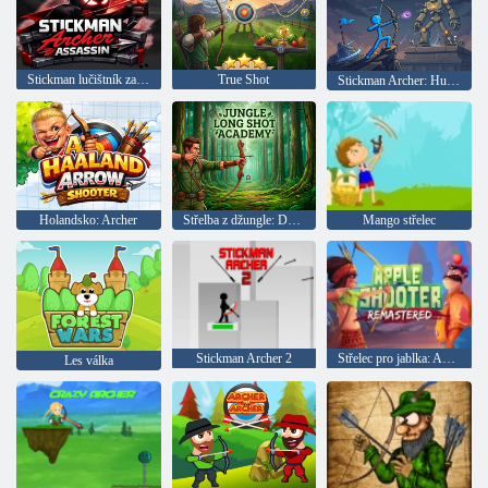
Stickman lučištník zabiják
True Shot
Stickman Archer: Hunt for Giants
Holandsko: Archer
Střelba z džungle: Dálkový záběr
Mango střelec
Stickman Archer 2
Střelec pro jablka: Aktualizováno
Les válka