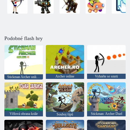
Podobné flash hry
Archer online
Vyhněte se smrti
Stickman Archer online 4
Věžová obrana krále
Stickman: Archer Duel
Souboj šípů