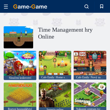
Time Management hry
Online
Cafe Emily: Home sweet home
Cafe Emily: Nový začátek
Sloučení království
Rozvoj hospodářství
Nákupní centrum tycoon
Imperia online