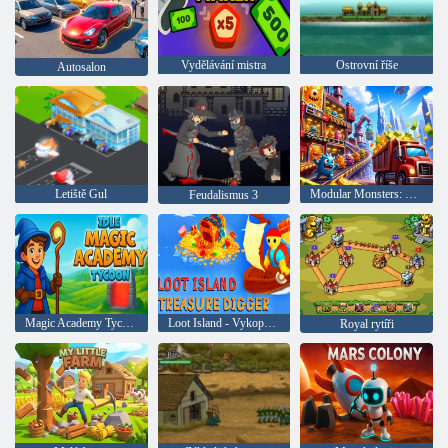
Vydělávání mistra
Ostrovní říše
Autosalon
Letiště Gul
Modular Monsters: Underground Factory Tycoon
Feudalismus 3
Magic Academy Tycoon
Loot Island - Vykopávač pokladů
Royal rytíři