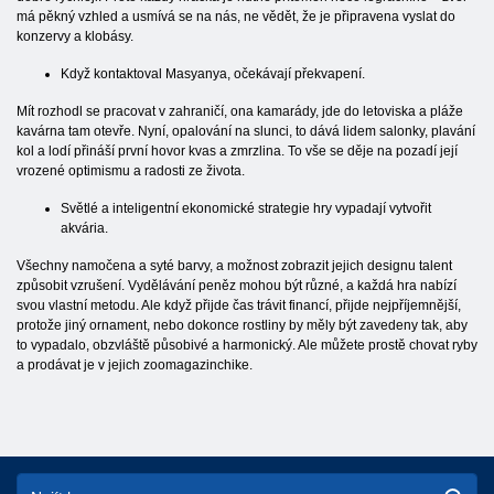
má pěkný vzhled a usmívá se na nás, ne vědět, že je připravena vyslat do
konzervy a klobásy.
Když kontaktoval Masyanya, očekávají překvapení.
Mít rozhodl se pracovat v zahraničí, ona kamarády, jde do letoviska a pláže
kavárna tam otevře. Nyní, opalování na slunci, to dává lidem salonky, plavání
kol a lodí přináší první hovor kvas a zmrzlina. To vše se děje na pozadí její
vrozené optimismu a radosti ze života.
Světlé a inteligentní ekonomické strategie hry vypadají vytvořit
akvária.
Všechny namočena a syté barvy, a možnost zobrazit jejich designu talent
způsobit vzrušení. Vydělávání peněz mohou být různé, a každá hra nabízí
svou vlastní metodu. Ale když přijde čas trávit financí, přijde nejpříjemnější,
protože jiný ornament, nebo dokonce rostliny by měly být zavedeny tak, aby
to vypadalo, obzvláště působivé a harmonický. Ale můžete prostě chovat ryby
a prodávat je v jejich zoomagazinchike.