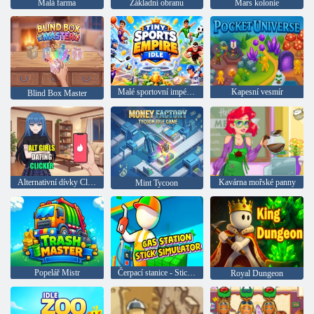
Malá farma
Základní obranu
Mars kolonie
Malé sportovní impérium
Kapesní vesmír
Blind Box Master
Alternativní dívky Click seznamka
Kavárna mořské panny
Mint Tycoon
Popelář Mistr
Čerpací stanice - Stickman simulátor
Royal Dungeon