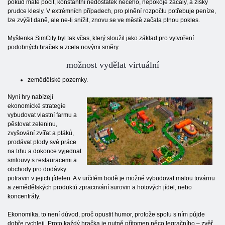
pokud máte pocit, konstantní nedostatek něčeho, nepokoje začaly, a zisky
prudce klesly. V extrémních případech, pro plnění rozpočtu potřebuje peníze,
lze zvýšit daně, ale ne-li snížit, znovu se ve městě začala plnou pokles.
Myšlenka SimCity byl tak včas, který sloužil jako základ pro vytvoření
podobných hraček a zcela novými směry.
možnost vydělat virtuální
zemědělské pozemky.
Nyní hry nabízejí
ekonomické strategie
vybudovat vlastní farmu a
pěstovat zeleninu,
zvyšování zvířat a ptáků,
prodávat plody své práce
na trhu a dokonce vyjednat
smlouvy s restauracemi a
obchody pro dodávky
potravin v jejich jídelen. A v určitém bodě je možné vybudovat malou továrnu
a zemědělských produktů zpracování surovin a hotových jídel, nebo
koncentráty.
Ekonomika, to není důvod, proč opustit humor, protože spolu s ním půjde
dobře rychleji. Proto každý hračka je nutně přítomen něco legračního – zvěř