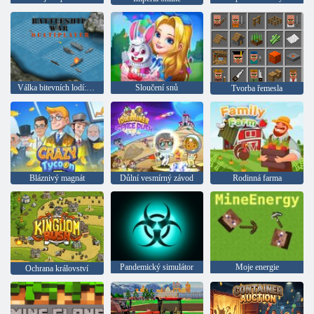
Válka bitevních lodí: Multiplayer
Sloučení snů
Tvorba řemesla
Bláznivý magnát
Důlní vesmírný závod
Rodinná farma
Pandemický simulátor
Moje energie
Ochrana království