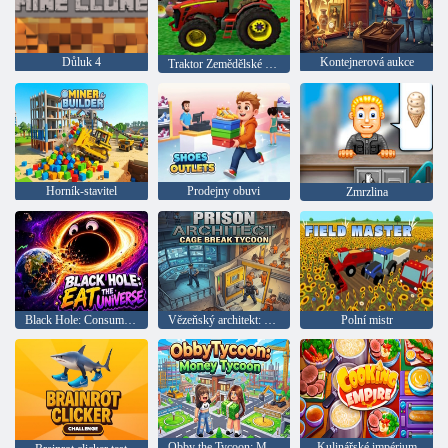
Důluk 4
Kontejnerová aukce
Traktor Zemědělské stroje 2018
Horník-stavitel
Prodejny obuvi
Zmrzlina
Black Hole: Consume the Universe
Vězeňský architekt: Tajný útěk z klece
Polní mistr
Obby the Tycoon: Money Tycoon
Kulinářské impérium