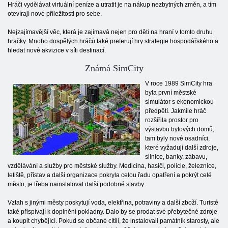
Hráči vydělávat virtuální peníze a utratit je na nákup nezbytných změn, a tím
otevírají nové příležitosti pro sebe.
Nejzajímavější věc, která je zajímavá nejen pro děti na hraní v tomto druhu
hračky. Mnoho dospělých hráčů také preferují hry strategie hospodářského a
hledat nové akvizice v síti destinací.
Známá SimCity
V roce 1989 SimCity hra
byla první městské
simulátor s ekonomickou
předpětí. Jakmile hráč
rozšířila prostor pro
výstavbu bytových domů,
tam byly nové osadníci,
které vyžadují další zdroje,
silnice, banky, zábavu,
vzdělávání a služby pro městské služby. Medicína, hasiči, policie, železnice,
letiště, přístav a další organizace pokryla celou řadu opatření a pokrýt celé
město, je třeba nainstalovat další podobné stavby.
Vztah s jinými městy poskytují voda, elektřina, potraviny a další zboží. Turisté
také přispívají k doplnění pokladny. Dalo by se prodat své přebytečné zdroje
a koupit chybějící. Pokud se občané cítili, že instalovali památník starosty, ale