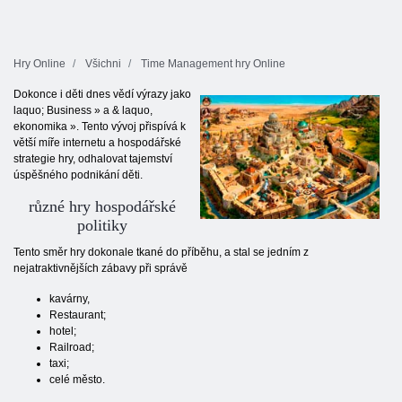
Hry Online
Všichni
Time Management hry Online
Dokonce i děti dnes vědí výrazy jako
laquo; Business » a & laquo,
ekonomika ». Tento vývoj přispívá k
větší míře internetu a hospodářské
strategie hry, odhalovat tajemství
úspěšného podnikání děti.
různé hry hospodářské
politiky
Tento směr hry dokonale tkané do příběhu, a stal se jedním z
nejatraktivnějších zábavy při správě
kavárny,
Restaurant;
hotel;
Railroad;
taxi;
celé město.