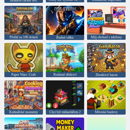
Brainrot clicker test
Přežití za 100 dolarů
Můj obchod s telefony
Rudná válka
Paper Wars: Craft
Rodinné dědictví
Zbraňový baron
Kulinářské momenty
Chci být miliardářem 2
Městské budovy