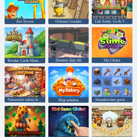
Zoo Tycoon
Ochrana Crusader
Cafe Emily: Go & Vaření
Zlomený zlatý důl
Sliz Clicker
Revalia: Castle Management RPG
Nekonečné vaření shawarma
Aktualizováno greened řemeslo
Moje pekárna