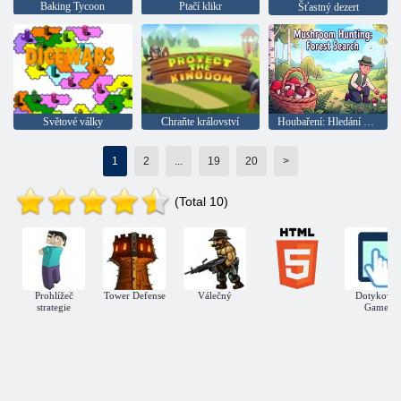
Baking Tycoon
Ptačí klikr
Šťastný dezert
Světové války
Chraňte království
Houbaření: Hledání v lese
1
2
...
19
20
>
(Total 10)
Prohlížeč
Tower Defense
Válečný
Dotykový
strategie
Game