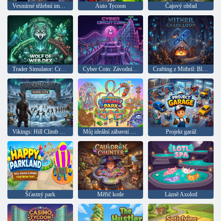
Vesmírné těžební impérium
Auto Tycoon
Čajový obřad
Trader Simulator: Cryptocurrency Wolf
Cyber Coin: Závodní dráha
Crafting z Mithril: Blacksmith Simulator
Vikings: Hill Climb Simulator
Můj ideální zábavní park
Projekt garáž
Šťastný park
Měřič kotle
Lázně Axolotl