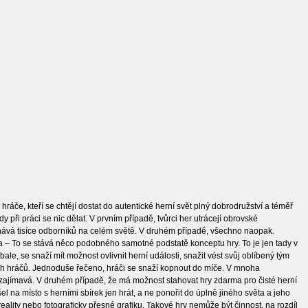
hráče, kteří se chtějí dostat do autentické herní svět plný dobrodružství a téměř
y při práci se nic dělat. V prvním případě, tvůrci her utrácejí obrovské
ěstnává tisíce odborníků na celém světě. V druhém případě, všechno naopak.
rma – To se stává něco podobného samotné podstatě konceptu hry. To je jen tady v
ale, se snaží mít možnost ovlivnit herní události, snažit vést svůj oblíbený tým
ných hráčů. Jednoduše řečeno, hráči se snaží kopnout do míče. V mnoha
ak zajímavá. V druhém případě, že má možnost stahovat hry zdarma pro čisté herní
šel na místo s herními sbírek jen hrát, a ne ponořit do úplně jiného světa a jeho
ality nebo fotograficky přesné grafiku. Takové hry nemůže být činnost, na rozdíl