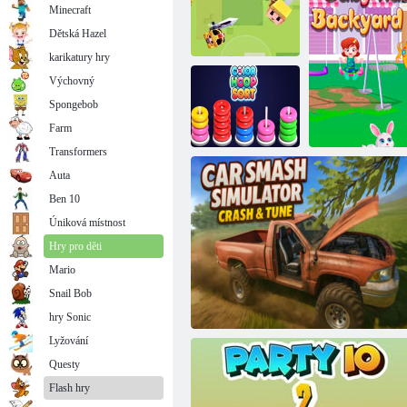
Minecraft
Dětská Hazel
karikatury hry
Výchovný
Spongebob
Sloučit vraždu
La Rex
Farm
Transformers
Auta
Ben 10
Třídění podle
barvy obručí
Úniková místnost
Hry pro děti
Mario
Snail Bob
Dítě Hazel se přip
hry Sonic
Lyžování
Questy
Flash hry