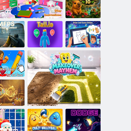
Select kotě
Hazel Fancy
Dress
Kapybara online
ltiplayerová
střílečka z
ohledu první
oby Vojenský
Kresli a hádej
boj
Dětskou dítě Hazel
Zvyšující se růst
online
line Obby s
teli: kreslete a
skákejte!
Spell Forge