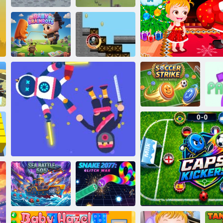
Feudalismus 3
Yorg. io 3
Italský Brainrot:
děti
Peklo
Fotbalová stávka
Vánoce s baby Haz