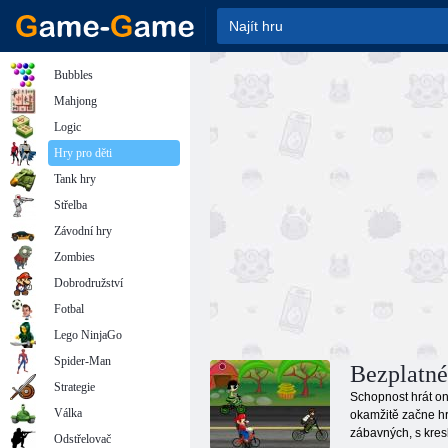
Bubbles
Mahjong
Logic
Hry pro děti
Tank hry
Střelba
Závodní hry
Zombies
Dobrodružství
Fotbal
Lego NinjaGo
Spider-Man
Bezplatné
Strategie
Schopnost hrát onl
Válka
okamžitě začne hr
zábavných, s kres
Odstřelovač