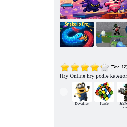
Blokovanou
(Total 12
Snake Pro
Zábavný průlom online
zbraň paintball 3
Hry Online hry podle kategor
Dovednost
Puzzle
Střel
kl