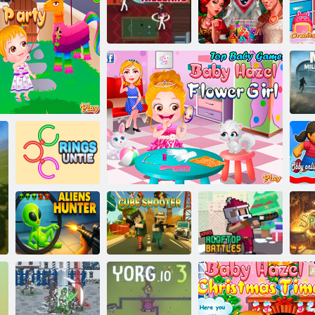
Legenda Ludo
Zabiják. io
Péče o dítě Hazel
Rytíři a nevěsty
Mu
p
os
On
Prsteny jsou
přá
ravuje na party na zahradě
rozvázané
Mimozemský
Kostková
Střešní vánoční
lov
střílečka
Dítě Hazel - květinářka
bitvy