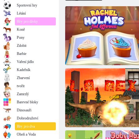
Sportovní hry
Létání
Hry pro dívky
Koně
Pony
Zdobit
Barbie
Vaření jídlo
Kadeřník
Zbarvení
tvořit
Zamrzlý
Barevné bloky
Dinosauři
Dobrodružství
Rachel Holmes si všimla rozdílu
Hry pro dva
Oheň a Voda