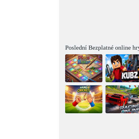
Poslední Bezplatné online hr
Grafy a grafy
Kostky
Ruční kriket
Závody: online!