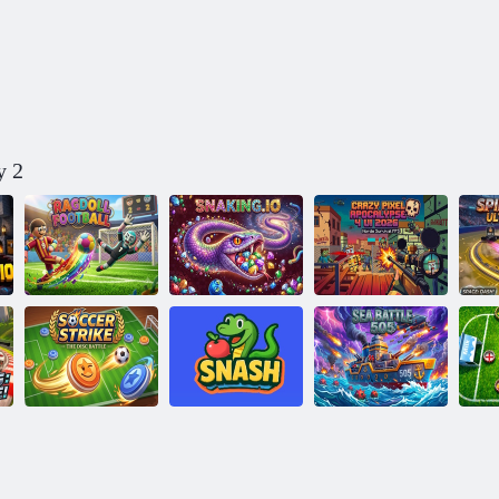
y 2
Fotbal s
Crazy Pixel
hadrovými
Apocalypse 4
panenkami
Serpentine
2026
Zábavná hra o
Námořní bitva
Fotbalová stávka
hadech
505
Fo