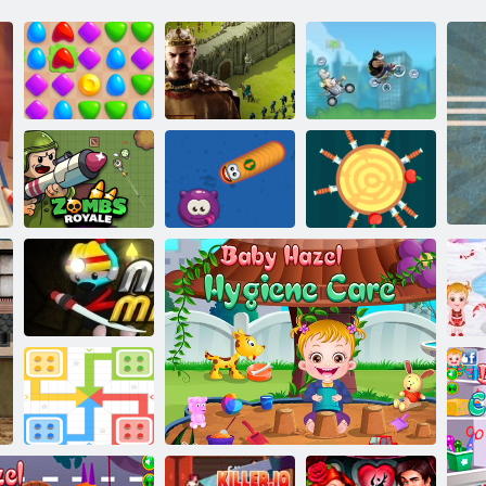
Arena Boom
Imperia online
Bláznivý závod
Zombie Grand
Piano
Zóna červů
Házet nůž online
Maynkraft:
ch
Ninja Miner 2