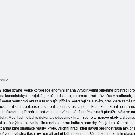
hry 2
Na jedné straně, velké korporace enormní snaha vytvořit velmi příjemné prostředí pro 
nout kancelářských projektů, jehož podstatou je pomoci hráči trávit čas v hodinách, kd
 velmi realistický obraz a fascinující příběh. Vytvářejí celé světy, přes které zam
ická grafika, nepokoušejte se realitě s přesností a péčí. Tyto hry – hry online zda
m úkolem – přehrát. Hraní ve fotbalovém utkání, hráč se snaží přiblížit světa ve fotb
dělat. A ve flash fotbal je dokonalý odpočinek hra – žádné turnajové úkoly a slav
 jako krásný interaktivního filmu nebo dobrou knihu s obrázky. Pak je hra už není t
rma plné simulace reality. Proto, všichni hráči, kteří dávají přednost flash hry, při
důvodu, většina flash hry nemají ani příběh postupuje, žádné komplexní simulace re