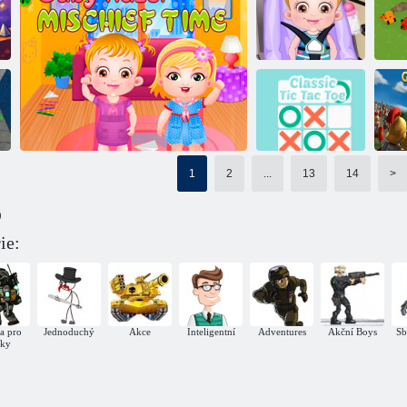
Námořní bitva
Snakes 2077:
505
Ragdoll. io
Glitch War
Re
Dítě Hazel se
setkává s přáteli
Foukací čepice
1
2
...
13
14
>
Klasické
)
krestiki- toe
V
ie:
Dětská Hazel sama doma
ba pro
Jednoduchý
Akce
Inteligentní
Adventures
Akční Boys
Sb
uky