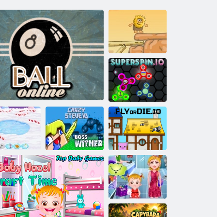
Adam a Eva 2
Superspin. io
Perníková
aloupka dítě
Hazel
8 Ball Online
Crazysteve. io
Flobordie. io