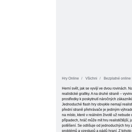
Hry Online
Všichni
Bezplatné online 
Herní svět, jak se vyvíjí ve dvou rovinách. 
realistické grafiky. A na druhé straně – vyvi
prostředky k poskytnutí náročných zákazníků
Jednoduché flash hry obvykle nemají realist
přední straně přehrávače je jediným výhradní
na místo, které v reálném životě už nebude 
případech, hráč může mít hru realističtější,
potěšení. Se odlišuje od jednoduchých hry zda
problémů a vzestupů a pádů hraní. Z tohoto 