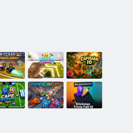
Transformace a
Střet čepelí
chaos
Kapybara online
Obtíže
Horní část
padajícího
ukací čepice
diagramu
stickmana