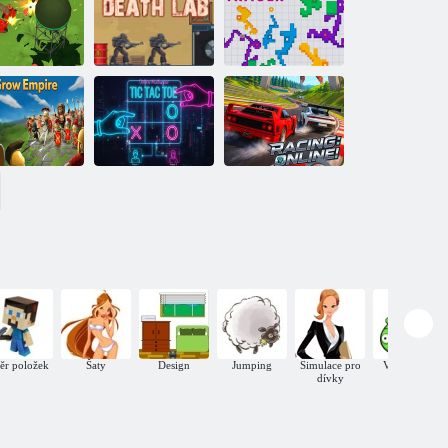
Bubbles
Raft Royale
žim pro více
hráčů Tank
Arena
Lab smrt
Pixel Tracer
Online
multiplayerový
ývoj impéria
tic-tac-toe režim
Závody: online!
ěr položek
Šaty
Design
Jumping
Simulace pro
Vzdělávací
dívky