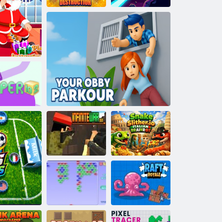
Bláznivá
destrukce ve
volejbale
Transformace a chaos
Únik
el
Papír io 2
Plazící se had
Infinite War
italský
2020
Váš Obbi-Parkour
mozkomor