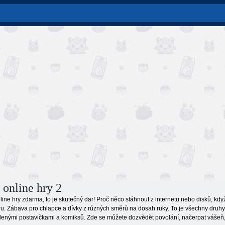
 online hry 2
ine hry zdarma, to je skutečný dar! Proč něco stáhnout z internetu nebo disků, když t
u. Zábava pro chlapce a dívky z různých směrů na dosah ruky. To je všechny druhy 
lenými postavičkami a komiksů. Zde se můžete dozvědět povolání, načerpat vášeň, n