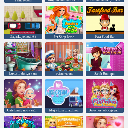
Panic Room
Zaparkujte hodně 3
Fast Food Bar
Pet Shop Jesse
Luxusní design vany
Scéna vaření
Sarah Boutique
Cafe Emily nový začátek Christmas Edition
Můj vůz se zmrzlinou
Barevnost obličeje pro den narození