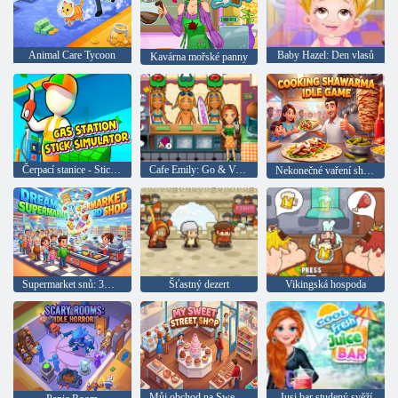
Animal Care Tycoon
Baby Hazel: Den vlasů
Kavárna mořské panny
Čerpací stanice - Stickman simulátor
Cafe Emily: Go & Vaření
Nekonečné vaření shawarma
Supermarket snů: 3D obchod
Šťastný dezert
Vikingská hospoda
Můj obchod na Sweet Street
Jusi bar studený svěží