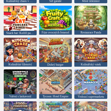
Kulinářský chaos v Tractopoli
Šéf garáže
Mistr železnice
Fúze ovocných řemesel
Restaurace Panda
Snack bar: Kočičí palačinky
Kulinářské šílenství
Kulinářský vztek
Dobrý burger
Vaření s laskavostí
Tycoon: Hotel Empire
Vedoucí supermarketu