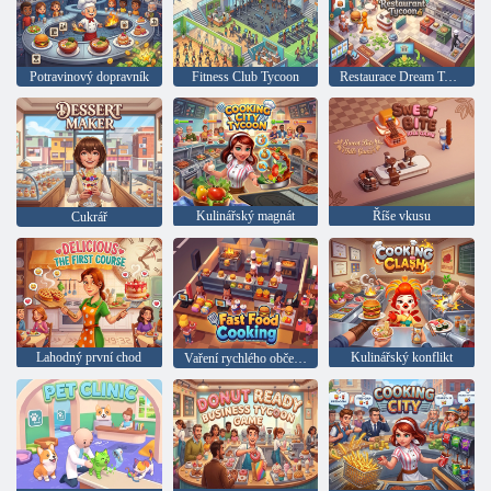
Potravinový dopravník
Fitness Club Tycoon
Restaurace Dream Tycoon
Kulinářský magnát
Říše vkusu
Cukrář
Lahodný první chod
Kulinářský konflikt
Vaření rychlého občerstvení