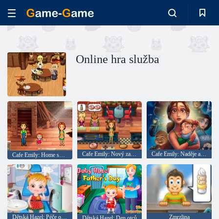
Online hra služba
Cafe Emily: Nový začátek
Cafe Emily: Naděje a obavy
Cafe Emily: Home sweet home
Dětská Hazel: Péče o zuby
Zmrzlina
Dětská Hazel: Den otců