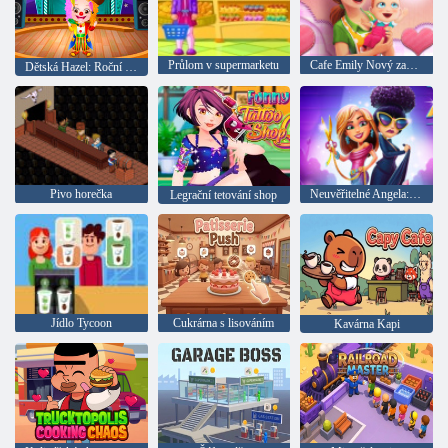
Průlom v supermarketu
Cafe Emily Nový začátek: uvolnění až do dne Valentine
Dětská Hazel: Roční školní den
Pivo horečka
Neuvěřitelné Angela: Fashion Fever
Legrační tetování shop
Jídlo Tycoon
Cukrárna s lisováním
Kavárna Kapi