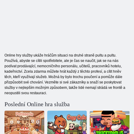
Online hry služby ukáže hráčům situaci na druhé straně pultu a pultu.
Používá, abyste se cítili spotřebitele, ale je čas se naučit, jak se na nás
podívat prodávající, nemocničního personálu, učitelů, pracovníků hotelu,
kadeřnictví. Zcela zdarma můžete hrát každý z těchto profesí, a cítit hněv
těch, kteří využívají služeb. Možná by bylo trochu poučení a pomůže dále
přizpůsobit své chování. Vezměte si své zákazníky a snaží se poskytovat
služby v nejlepším možným způsobem, takže lidé nemají strádá ve frontě a
neopustili svou restauraci.
Poslední Online hra služba