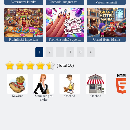
Veterinární klinika
Obchodní magnát vaření koblih
Vaření ve městě
Kulinářské impérium
Proměna nehtů superhrdiny
Grand Hotel Mania
1
2
...
7
8
>
(Total 10)
Kavárna
Simulace pro
Obchod
Obchod
dívky