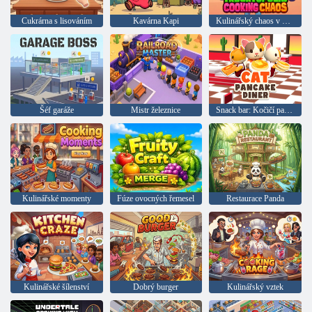
Cukrárna s lisováním
Kavárna Kapi
Kulinářský chaos v Tractopoli
Šéf garáže
Mistr železnice
Snack bar: Kočičí palačinky
Kulinářské momenty
Fúze ovocných řemesel
Restaurace Panda
Kulinářské šílenství
Dobrý burger
Kulinářský vztek