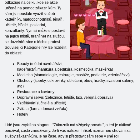
odkazuje na celku, kde se akce
určené na pomoc zákazníkům. Ty
sám jsi neustále využít služeb
kadeřníky, maloobchodníků, lékaři,
učitelé, číšníci, pokladní,
konzultanty. Nyní si můžete postavit
na jejich místě, hraní her na službu,
se dozvědět více o těchto profesí.
Související Kategorie hry lze rozdělit
do oblasti:
Beauty (módní návrhářství,
kadeřnictví, manikúra a pedikúra, kosmetička, maskérka)
Medicína (stomatologie, chirurgie, masáže, pediatrie, veterinářství)
Obchody (šperky, cukrovinky, oblečení, obuv, hračky, svatební salony,
atd)
Restaurace a kavárny
Dopravní servis (železnice, letiště, taxi, veřejná doprava)
Vzdělávání (učitelé a učitelé)
Zvířata (farma domácí zvířata)
Hotely
Lidé jsou zvyklí na sloganu: "Zákazník má vždycky pravdu", a teď je aktivně
používat, často zneužívány. Je-li váš nalezen hříšek rozmarnou chování za
služby zákazníkům, je na čase, aby si představit sám sebe v jiné roli.