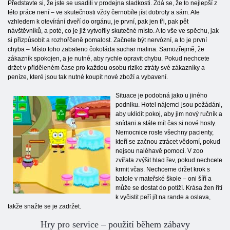
Představte si, že jste se usadili v prodejna sladkosti. Zdá se, že to nejlepší z
této práce není – ve skutečnosti vždy černobíle jíst dobroty a sám. Ale
vzhledem k otevírání dveří do orgánu, je první, pak jen tři, pak pět
návštěvníků, a poté, co je již vytvořily skutečné místo. A to vše ve spěchu, jak
si přizpůsobit a rozhořčeně pomalost. Začnete být nervózní, a to je první
chyba – Místo toho zabaleno čokoláda suchar malina. Samozřejmě, že
zákazník spokojen, a je nutné, aby rychle opravit chybu. Pokud nechcete
držet v přiděleném čase pro každou osobu riziko ztráty své zákazníky a
peníze, které jsou tak nutné koupit nové zboží a vybavení.
Situace je podobná jako u jiného
podniku. Hotel nájemci jsou požádáni,
aby uklidit pokoj, aby jim nový ručník a
snídani a stále mít čas si nové hosty.
Nemocnice roste všechny pacienty,
kteří se začnou ztrácet vědomí, pokud
nejsou naléhavě pomoci. V zoo
zvířata zvýšit hlad řev, pokud nechcete
krmit včas. Nechceme držet krok s
batole v mateřské škole – oni šíří a
může se dostat do potíží. Krása žen řítí
k vyčistit peří jít na rande a oslava,
takže snažte se je zadržet.
Hry pro service – použití během zábavy