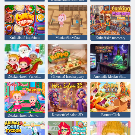
Kulinářské impérium
Mania tělocvična
Kulinářské momenty
Dětská Hazel: Vánoční překvapení
Šéfkuchař hrocha pizzy
Anomálie kiosku Shawarma
Kosmetický salon 3D
Farmer Click
Dětská Hazel: Den v mateřské škole