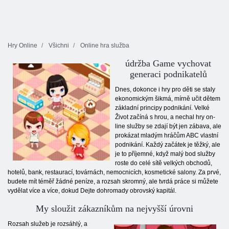
Hry Online
Všichni
Online hra služba
údržba Game vychovat
generaci podnikatelů
Dnes, dokonce i hry pro děti se staly
ekonomickým šikmá, mírně učit dětem
základní principy podnikání. Velké
Život začíná s hrou, a nechal hry on-
line služby se zdají být jen zábava, ale
prokázat mladým hráčům ABC vlastní
podnikání. Každý začátek je těžký, ale
je to příjemné, když malý bod služby
roste do celé sítě velkých obchodů,
hotelů, bank, restaurací, továrnách, nemocnicích, kosmetické salony. Za prvé,
budete mít téměř žádné peníze, a rozsah skromný, ale tvrdá práce si můžete
vydělat více a více, dokud Dejte dohromady obrovský kapitál.
My sloužit zákazníkům na nejvyšší úrovni
Rozsah služeb je rozsáhlý, a