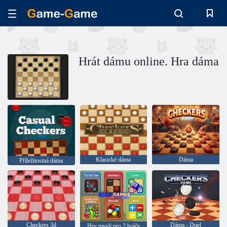
Hrát dámu online. Hra dáma
Klasické dáma
Dáma
Příležitostná dáma
Checkers 3d
Dáma - Duel
Hry mysli pro 2 hráče