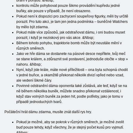
brání v pohybu. &Nbsp;
kontrolu může pohybovat pouze šikmo provádění kupředu jedné
buňky, ale pouze v případě, že není obsazeno.
Pokud není k dispozici pro zachycení soupeřovy figurky, měli by určitě
porazit. Pro tuto akci, je tam jen jedna podmínka – buněčné Watchers
by mělo být zdarma.
Pokud máte více způsobů, jak odstraňovat dámu, i oni budou muset
porazit, i když je neziskový pro vás akce. &Nbsp;
Během tohoto pohybu, trajektorie bomb může být neustále mění v
různých směrech.
Jako ve hře dáma se dostanete na pásové desce nepřítele, tvůj meč
se stane králem, a zdůraznit své postavení, jednoduše otočte « stop »
nahoru. &Nbsp;
Nyní, když jste krále, máte nové příležitosti – ona byla schopná chodit
v jedné buňce, a okamžitě překonat několik divizí vpřed nebo vzad,
ale vedení šikmé čáry.
Povinné odstranění dáma oponenta také zůstává, ale teď, když se na
ně během několika buněk, můžete snadno překonat vzdálenost, i
když stav volných buněk za jeden hit, podle potřeby, jako je tomu v
případě jednoduchých tvarů.
Počáteční hrát dámu zdarma, musíte znát další rys hry.
Pokud je možné, aby se pokrok v různých směrech, je možné zvolit
buď pouze tehdy, když všechny, že je stejný počet kusů pro vyjmutí.
&Nbsp;