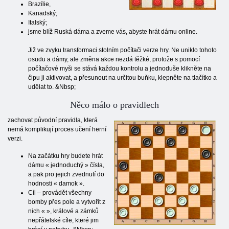
Brazílie,
Kanadský;
Italský;
jsme blíž Ruská dáma a zveme vás, abyste hrát dámu online.
Již ve zvyku transformaci stolním počítači verze hry. Ne uniklo tohoto
osudu a dámy, ale změna akce nezdá těžké, protože s pomocí
počítačové myši se stává každou kontrolu a jednoduše klikněte na
čipu ji aktivovat, a přesunout na určitou buňku, klepněte na tlačítko a
udělat to. &Nbsp;
Něco málo o pravidlech
zachovat původní pravidla, která
nemá komplikují proces učení herní
verzi.
Na začátku hry budete hrát
dámu « jednoduchý » čísla,
a pak pro jejich zvednutí do
hodnosti « damok ».
Cíl – provádět všechny
bomby přes pole a vytvořit z
nich « », králové a zámků
nepřátelské cíle, které jim