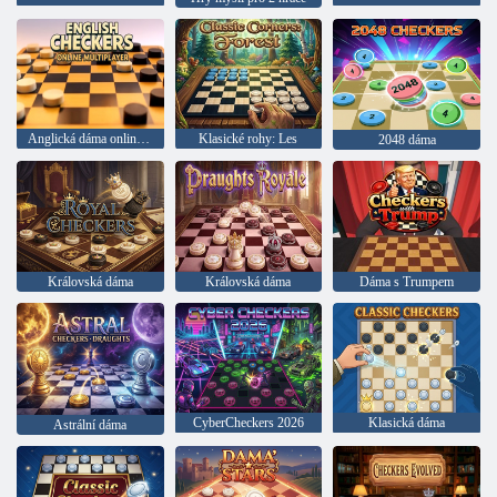
Anglická dáma online pro hru pro více hráčů
Klasické rohy: Les
2048 dáma
Královská dáma
Královská dáma
Dáma s Trumpem
CyberCheckers 2026
Klasická dáma
Astrální dáma