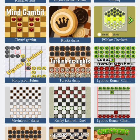
Klasické rohy
Chytrý gambit
PSKov Checkers
Ruská dáma
Rohy jsou Hulma
Turecké dámy
Lyudus: Roman Checkers
Mezinárodní dáma
Ruský kontrolu Duel
Lyudus Roman Checkers