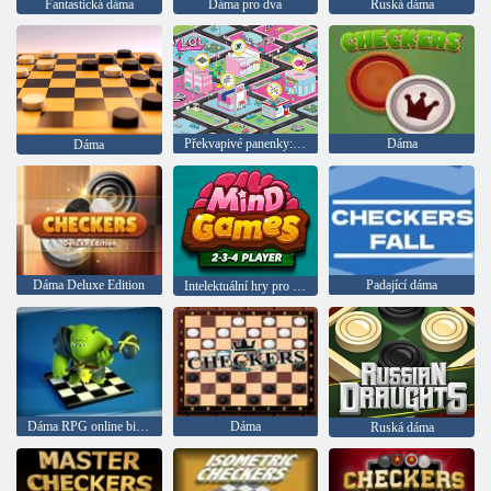
Fantastická dáma
Dáma pro dva
Ruská dáma
Překvapivé panenky: Hřiště
Dáma
Dáma
Dáma Deluxe Edition
Padající dáma
Intelektuální hry pro 2-3-4 hráče
Dáma RPG online bitva
Dáma
Ruská dáma