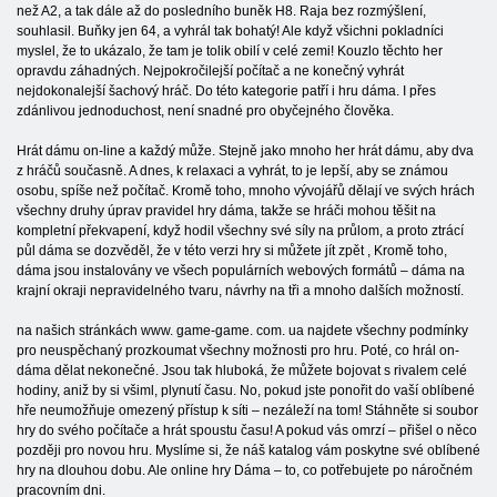
než A2, a tak dále až do posledního buněk H8. Raja bez rozmýšlení,
souhlasil. Buňky jen 64, a vyhrál tak bohatý! Ale když všichni pokladníci
myslel, že to ukázalo, že tam je tolik obilí v celé zemi! Kouzlo těchto her
opravdu záhadných. Nejpokročilejší počítač a ne konečný vyhrát
nejdokonalejší šachový hráč. Do této kategorie patří i hru dáma. I přes
zdánlivou jednoduchost, není snadné pro obyčejného člověka.
Hrát dámu on-line a každý může. Stejně jako mnoho her hrát dámu, aby dva
z hráčů současně. A dnes, k relaxaci a vyhrát, to je lepší, aby se známou
osobu, spíše než počítač. Kromě toho, mnoho vývojářů dělají ve svých hrách
všechny druhy úprav pravidel hry dáma, takže se hráči mohou těšit na
kompletní překvapení, když hodil všechny své síly na průlom, a proto ztrácí
půl dáma se dozvěděl, že v této verzi hry si můžete jít zpět , Kromě toho,
dáma jsou instalovány ve všech populárních webových formátů – dáma na
krajní okraji nepravidelného tvaru, návrhy na tři a mnoho dalších možností.
na našich stránkách www. game-game. com. ua najdete všechny podmínky
pro neuspěchaný prozkoumat všechny možnosti pro hru. Poté, co hrál on-
dáma dělat nekonečné. Jsou tak hluboká, že můžete bojovat s rivalem celé
hodiny, aniž by si všiml, plynutí času. No, pokud jste ponořit do vaší oblíbené
hře neumožňuje omezený přístup k síti – nezáleží na tom! Stáhněte si soubor
hry do svého počítače a hrát spoustu času! A pokud vás omrzí – přišel o něco
později pro novou hru. Myslíme si, že náš katalog vám poskytne své oblíbené
hry na dlouhou dobu. Ale online hry Dáma – to, co potřebujete po náročném
pracovním dni.