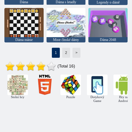
Dáma
Dáma s letadly
Legendy o dámě
Dáma mánie
Mistr čínské dámy
Dáma 2048
1
2
>
(Total 16)
Stolní hry
Puzzle
Dotykový
Hry na
Game
Android