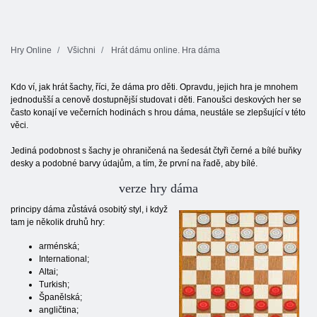
Hry Online
Všichni
Hrát dámu online. Hra dáma
Kdo ví, jak hrát šachy, říci, že dáma pro děti. Opravdu, jejich hra je mnohem
jednodušší a cenově dostupnější studovat i děti. Fanoušci deskových her se
často konají ve večerních hodinách s hrou dáma, neustále se zlepšující v této
věci.
Jediná podobnost s šachy je ohraničená na šedesát čtyři černé a bílé buňky
desky a podobné barvy údajům, a tím, že první na řadě, aby bílé.
verze hry dáma
principy dáma zůstává osobitý styl, i když
tam je několik druhů hry:
arménská;
International;
Altai;
Turkish;
Španělská;
angličtina;