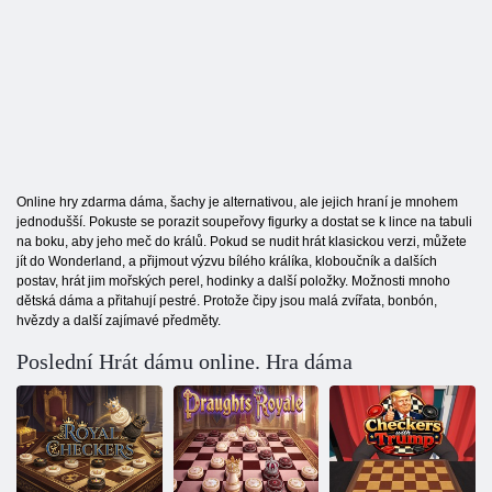
Online hry zdarma dáma, šachy je alternativou, ale jejich hraní je mnohem
jednodušší. Pokuste se porazit soupeřovy figurky a dostat se k lince na tabuli
na boku, aby jeho meč do králů. Pokud se nudit hrát klasickou verzi, můžete
jít do Wonderland, a přijmout výzvu bílého králíka, kloboučník a dalších
postav, hrát jim mořských perel, hodinky a další položky. Možnosti mnoho
dětská dáma a přitahují pestré. Protože čipy jsou malá zvířata, bonbón,
hvězdy a další zajímavé předměty.
Poslední Hrát dámu online. Hra dáma