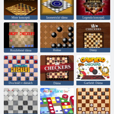
Mistr konceptů
Izometrické dáma
Legenda konceptů
Hulme
Dámy
Rozzlobené dáma
Dva hráči v dámách
Garfield: Dáma
Dáma