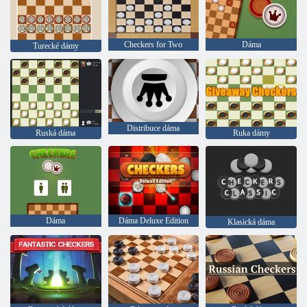
Checkers for Two
Dáma
Turecké dámy
Distribuce dáma
Ruská dáma
Ruka dámy
Dáma
Dáma Deluxe Edition
Klasická dáma