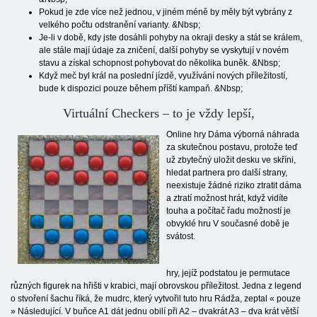
Pokud je zde více než jednou, v jiném méně by měly být vybrány z
velkého počtu odstranění varianty. &Nbsp;
Je-li v době, kdy jste dosáhli pohyby na okraji desky a stát se králem,
ale stále mají údaje za zničení, další pohyby se vyskytují v novém
stavu a získal schopnost pohybovat do několika buněk. &Nbsp;
Když meč byl král na poslední jízdě, využívání nových příležitostí,
bude k dispozici pouze během příští kampaň. &Nbsp;
Virtuální Checkers – to je vždy lepší,
Online hry Dáma výborná náhrada
za skutečnou postavu, protože teď
už zbytečný uložit desku ve skříni,
hledat partnera pro další strany,
neexistuje žádné riziko ztratit dáma
a ztratí možnost hrát, když vidíte
touha a počítač řadu možností je
obvyklé hru V současné době je
svátost.
hry, jejíž podstatou je permutace
různých figurek na hřišti v krabici, mají obrovskou příležitost. Jedna z legend
o stvoření šachu říká, že mudrc, který vytvořil tuto hru Rádža, zeptal « pouze
» Následující. V buňce A1 dát jednu obilí při A2 – dvakrát A3 – dva krát větší