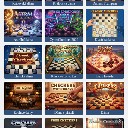
Královská dáma
Královská dáma
Dáma s Trumpem
Astrální dáma
CyberCheckers 2026
Klasická dáma
Klasická dáma
Klasické rohy: Les
Lady hvězda
Evoluce dámy
Dáma s přáteli
Dáma