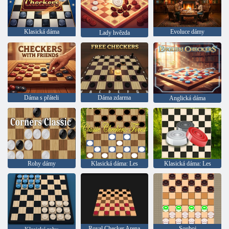
Klasická dáma
Evoluce dámy
Lady hvězda
Dáma s přáteli
Dáma zdarma
Anglická dáma
Rohy dámy
Klasická dáma: Les
Klasická dáma: Les
Royal Checker Arena
Souboj