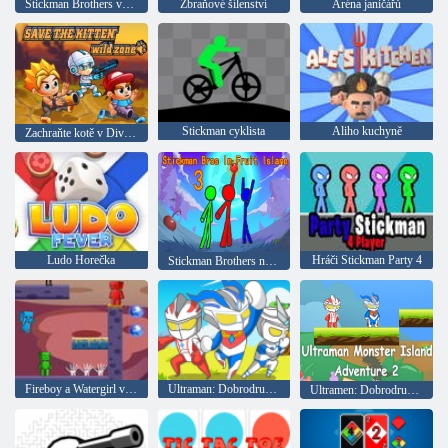
Stickman Brothers vs Zombies
Zbraňové šílenství
Aréna janičářů
Stickman cyklista
Aliho kuchyně
Zachraňte kotě v Divoké zóně
Ludo Horečka
Hráči Stickman Party 4
Stickman Brothers na Fruit Island 3
Fireboy a Watergirl ve hře Zombie World 2
Ultraman: Dobrodružství Monster Island 3
Ultramen: Dobrodružství Monster Island 2