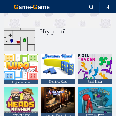
Hry pro tři
Domino: Koza
Pixel Tracer
Legenda Ludo
Zranění hlavy
Ryby jíst ryby
Bowling Royal Strike