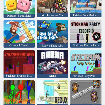
Dirt Bike Racing Multiplayer
Originál Gun Madness
Dlaždice: Farm Match
Ostrovy křížovek
Stickman Electric Party
Ryby jedí jiné ryby
Stickman Brothers Nether Parkour
Aréna
Stickman Party Parkour