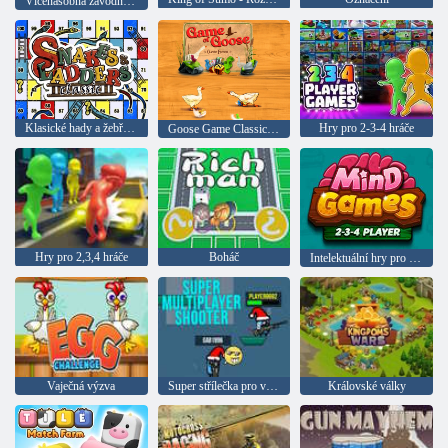
Vícenásobná závodní liga
Klasické hady a žebříky
Hry pro 2-3-4 hráče
Goose Game Classic Edition
Hry pro 2,3,4 hráče
Boháč
Intelektuální hry pro 2-3-4 hráče
Vaječná výzva
Super střílečka pro více hráčů
Královské války