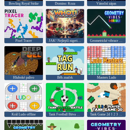
Bowling Royal Strike
Domino: Koza
Vánoční zápas
Pixel Tracer
JAK! Nejlepší nigerijská karetní hra
Geometrické vibrace X-arrow
Hluboké palivo
Běh značek
Masters Ludo
Král Ludo offline
Tank Football Bitva s 1 2 3 4 hráči
Tank Game 2d 1 2 3 4 hráči