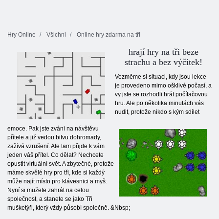
Hry Online
Všichni
Online hry zdarma na tři
hrají hry na tři beze
strachu a bez výčitek!
Vezměme si situaci, kdy jsou lekce
je provedeno mimo ošklivé počasí, a
vy jste se rozhodli hrát počítačovou
hru. Ale po několika minutách vás
nudit, protože nikdo s kým sdílet
emoce. Pak jste zváni na návštěvu
přítele a již vedou bitvu dohromady,
zažívá vzrušení. Ale tam přijde k vám
jeden váš přítel. Co dělat? Nechcete
opustit virtuální svět. A zbytečné, protože
máme skvělé hry pro tři, kde si každý
může najít místo pro klávesnici a myš.
Nyní si můžete zahrát na celou
společnost, a stanete se jako Tři
mušketýři, který vždy působí společně. &Nbsp;