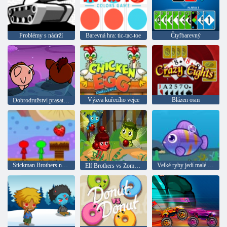
Problémy s nádrží
Barevná hra: tic-tac-toe
Čtyřbarevný
Výzva kuřecího vejce
Blázen osm
Dobrodružství prasat bratří
Stickman Brothers na Fruit Island 2
Velké ryby jedí malé ryby 2
Elf Brothers vs Zombies