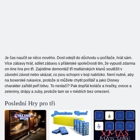
Je čas naučit se něco nového. Dost odejít do důchodu u počítače, hrát sám.
Více zábavy hrát, sdílet zábavu s přátelské společnosti tím, že vypustí zdarma
on-line hra pro tři. Zajistíme demontáž tří mafiánských klanů soutěžit v
závodní závod nebo ukázat, co jsou schopni v boji nablízko. Není nutné, aby
na boxerské rukavice, protože si můžete chytit polštář a jako Disney
charakter zařídit peří bitvu. To nestačí? Pak dopřát koláče a hračky, ovoce a
zeleniny, drápy a zuby, protože tam se v médiích bez omezení.
Poslední Hry pro tři