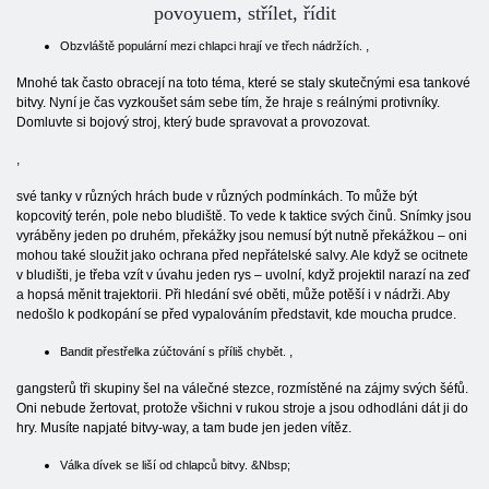
povoyuem, střílet, řídit
,
Obzvláště populární mezi chlapci hrají ve třech nádržích.
Mnohé tak často obracejí na toto téma, které se staly skutečnými esa tankové
bitvy. Nyní je čas vyzkoušet sám sebe tím, že hraje s reálnými protivníky.
Domluvte si bojový stroj, který bude spravovat a provozovat.
,
své tanky v různých hrách bude v různých podmínkách. To může být
kopcovitý terén, pole nebo bludiště. To vede k taktice svých činů. Snímky jsou
vyráběny jeden po druhém, překážky jsou nemusí být nutně překážkou – oni
mohou také sloužit jako ochrana před nepřátelské salvy. Ale když se ocitnete
v bludišti, je třeba vzít v úvahu jeden rys – uvolní, když projektil narazí na zeď
a hopsá měnit trajektorii. Při hledání své oběti, může potěší i v nádrži. Aby
nedošlo k podkopání se před vypalováním představit, kde moucha prudce.
,
Bandit přestřelka zúčtování s příliš chybět.
gangsterů tři skupiny šel na válečné stezce, rozmístěné na zájmy svých šéfů.
Oni nebude žertovat, protože všichni v rukou stroje a jsou odhodláni dát ji do
hry. Musíte napjaté bitvy-way, a tam bude jen jeden vítěz.
Válka dívek se liší od chlapců bitvy. &Nbsp;