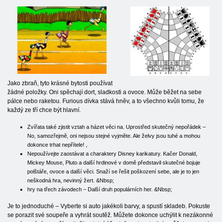
Jako zbraň, tyto krásné bytosti používat
žádné položky. Oni spěchají dort, sladkosti a ovoce. Může běžet na sebe
pálce nebo raketou. Furious dívka stává hněv, a to všechno kvůli tomu, že
každý ze tří chce být hlavní.
Zvířata také zjistit vztah a házet věci na. Uprostřed skutečný nepořádek –
No, samozřejmě, oni nejsou stejné vyjměte. Ale želvy jsou tuhé a mohou
,
dokonce trhat nepřítele!
Nepoužívejte zaostávat a charaktery Disney karikatury. Kačer Donald,
Mickey Mouse, Pluto a další hrdinové v domě představil skutečné bojuje
polštáře, ovoce a další věci. Snaží se řešit poškození sebe, ale je to jen
neškodná hra, nevinný žert. &Nbsp;
hry na třech závodech – Další druh populárních her. &Nbsp;
Je to jednoduché – Vyberte si auto jakékoli barvy, a spustí skladeb. Pokuste
se porazit své soupeře a vyhrát soutěž. Můžete dokonce uchýlit k nezákonné