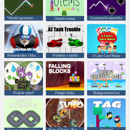
Vibrační geometrie X-Shar
Geometrická atmosféra
Označte totemy
Holmenkollen: Odrazový můstek 2
Problémy s nádrží
4 Color Card Mania
Dvakrát vpřed!
Padající bloky
Multigravitační box
King of Sumo - Rozhodující boj
Označení