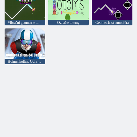
Vibrační geometrie X-Shar
Označte totemy
Geometrická atmosféra
Holmenkollen: Odrazový můstek 2