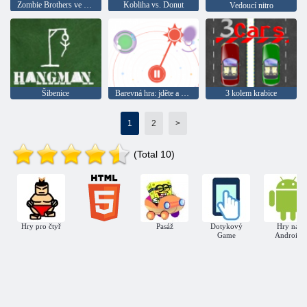
Zombie Brothers ve Frozen World
Kobliha vs. Donut
Vedoucí nitro
Šibenice
Barevná hra: jděte a zablokujte
3 kolem krabice
1
2
>
(Total 10)
Hry pro čtyř
Pasáž
Dotykový
Hry na
Game
Android