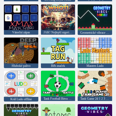
Vánoční zápas
JAK! Nejlepší nigerijská karetní hra
Geometrické vibrace X-arrow
Hluboké palivo
Běh značek
Masters Ludo
Tank Football Bitva s 1 2 3 4 hráči
Tank Game 2d 1 2 3 4 hráči
Král Ludo offline