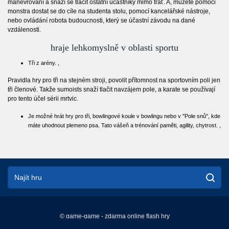
manévrování a snaží se tlačit ostatní účastníky mimo trať. A, můžete pomoci
monstra dostat se do cíle na studenta stolu, pomocí kancelářské nástroje,
nebo ovládání robota budoucnosti, který se účastní závodu na dané
vzdálenosti.
hraje lehkomyslně v oblasti sportu
,
Tři z arény.
Pravidla hry pro tři na stejném stroji, povolit přítomnost na sportovním poli jen
tři členové. Takže sumoists snaží tlačit navzájem pole, a karate se používají
pro tento účel sérii mrtvic.
Je možné hrát hry pro tři, bowlingové koule v bowlingu nebo v "Pole snů", kde
,
máte uhodnout plemeno psa. Tato vášeň a trénování paměti, agility, chytrost.
© game-game - zdarma online flash hry
English