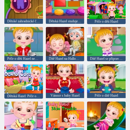
Dětské zahradnické čas.
Dětská Hazel studuje formulář
Péče o děti Hazel
Péče o děti Hazel nemocní s bříško
Dítě Hazel na Halloween den
Dítě Hazel se připravuje na party na zahradě
Vánoce s baby Hazel
Péče o dítě Hazel
Dětská Hazel: Péče o zuby