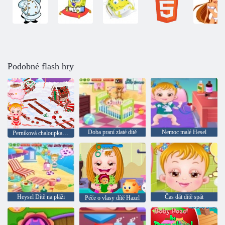
Podobné flash hry
Doba praní zlaté dítě
Nemoc malé Hesel
Perníková chaloupka dítě Hazel
Heysel Dítě na pláži
Čas dát dítě spát
Péče o vlasy dítě Hazel