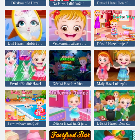
Dětskou dítě Hazel
Dětská Hazel Den díkůvzdání
Na Heysel dítě kožní problémy
Dítě Hazel - zlobivé kočky
Velikonoční zábava dítě Hazel
Dětská Hazel hraje lékaře
První déšť dítě Hazel
Dětská Hazel: Africké safari
Malý Hazel učí způsoby
Dětská Hazel tančí jako baletka
Dětská Hazel: Den Země
Letní zábava malý ořechová