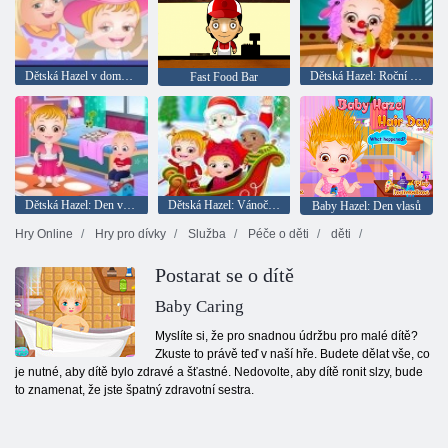
Dětská Hazel v domě babičky
Dětská Hazel: Roční školní den
Fast Food Bar
Dětská Hazel: Den v mateřské škole
Dětská Hazel: Vánoční překvapení
Baby Hazel: Den vlasů
Hry Online
Hry pro dívky
Služba
Péče o děti
děti
Postarat se o dítě
Baby Caring
Myslíte si, že pro snadnou údržbu pro malé dítě?
Zkuste to právě teď v naší hře. Budete dělat vše, co
je nutné, aby dítě bylo zdravé a šťastné. Nedovolte, aby dítě ronit slzy, bude
to znamenat, že jste špatný zdravotní sestra.