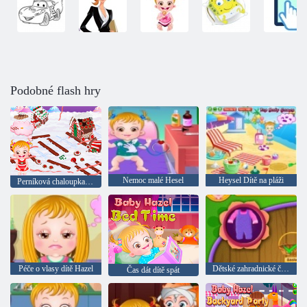
Podobné flash hry
Nemoc malé Hesel
Heysel Dítě na pláži
Perníková chaloupka dítě Hazel
Péče o vlasy dítě Hazel
Dětské zahradnické čas.
Čas dát dítě spát