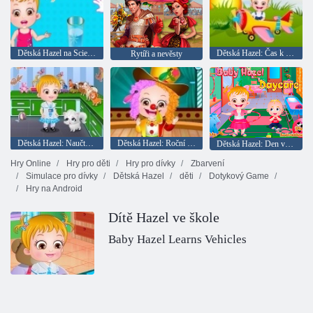
Dětská Hazel na Science Fair
Dětská Hazel: Čas k jídlu
Rytíři a nevěsty
Dětská Hazel: Naučte se zvířaty
Dětská Hazel: Roční školní den
Dětská Hazel: Den v mateřské škole
Hry Online
Hry pro děti
Hry pro dívky
Zbarvení
Simulace pro dívky
Dětská Hazel
děti
Dotykový Game
Hry na Android
Dítě Hazel ve škole
Baby Hazel Learns Vehicles