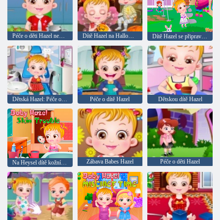
Péče o děti Hazel nemocní s bříško
Dítě Hazel na Halloween den
Dítě Hazel se připravuje na party na zahradě
Dětská Hazel: Péče o zuby
Péče o dítě Hazel
Dětskou dítě Hazel
Zábava Babes Hazel
Péče o děti Hazel
Na Heysel dítě kožní problémy