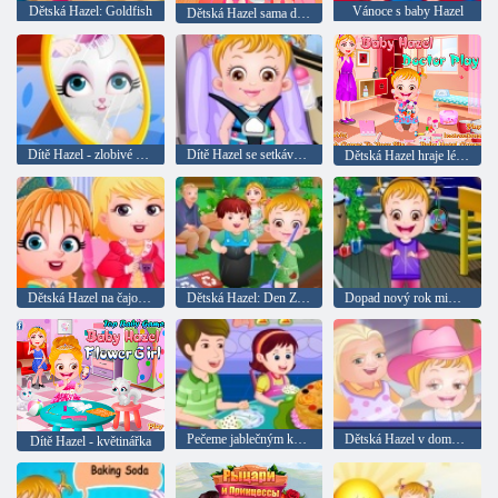
Dětská Hazel: Goldfish
Vánoce s baby Hazel
Dětská Hazel sama doma
Dítě Hazel - zlobivé kočky
Dítě Hazel se setkává s přáteli
Dětská Hazel hraje lékaře
Dětská Hazel na čajový dýchánek
Dětská Hazel: Den Země
Dopad nový rok miminko Hazel
Pečeme jablečným koláčem
Dětská Hazel v domě babičky
Dítě Hazel - květinářka