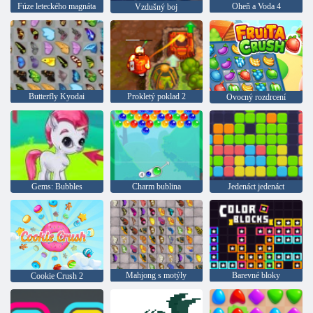
Fúze leteckého magnáta
Oheň a Voda 4
Vzdušný boj
Butterfly Kyodai
Prokletý poklad 2
Ovocný rozdrcení
Gems: Bubbles
Charm bublina
Jedenáct jedenáct
Mahjong s motýly
Barevné bloky
Cookie Crush 2