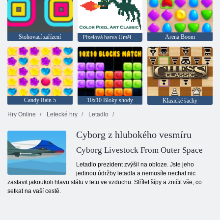
Stohovací zařízení
Arena Boom
Pixelová barva Umělecká klasika
Candy Rain 5
10x10 Bloky shody
Klasické šachy
Hry Online
Letecké hry
Letadlo
Cyborg z hlubokého vesmíru
Cyborg Livestock From Outer Space
Letadlo prezident zvýšil na obloze. Jste jeho
jedinou údržby letadla a nemusíte nechat nic
zastavit jakoukoli hlavu státu v letu ve vzduchu. Střílet šípy a zničit vše, co
setkat na vaší cestě.