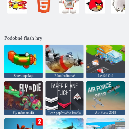
Podobné flash hry
Znovu opakuji
Piloti hrdinové
Letiště Gul
Fly nebo zemřít
Air Force 2018
Let z papírového letadla