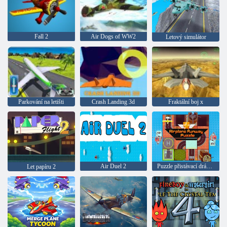
Fall 2
Air Dogs of WW2
Letový simulátor
Parkování na letišti
Crash Landing 3d
Fraktální boj x
Air Duel 2
Puzzle přistávací dráha letadla
Let papíru 2