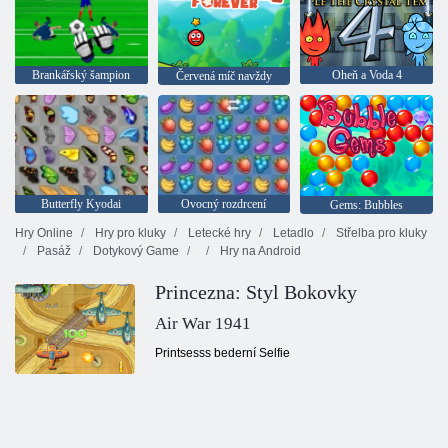
Brankářský šampion
Oheň a Voda 4
Červená míč navždy
Butterfly Kyodai
Ovocný rozdrcení
Gems: Bubbles
Hry Online
Hry pro kluky
Letecké hry
Letadlo
Střelba pro kluky
Pasáž
Dotykový Game
Hry na Android
Princezna: Styl Bokovky
Air War 1941
Printsesss bederní Selfie