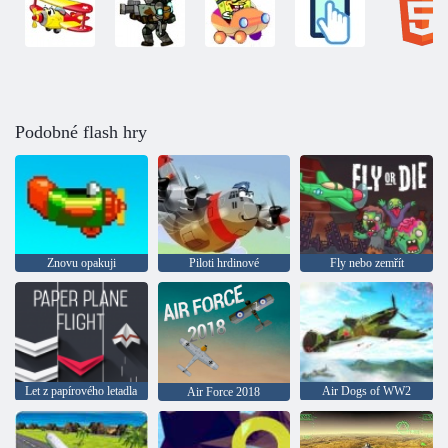
Podobné flash hry
Znovu opakuji
Piloti hrdinové
Fly nebo zemřít
Let z papírového letadla
Air Dogs of WW2
Air Force 2018