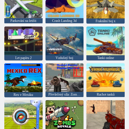
Parkování na letišti
Crash Landing 3d
Fraktální boj x
Let papíru 2
Vzdušný boj
Tanki online
Převlečený síla: Zombie Survival
Rachot tanků
Rex v Mexiku