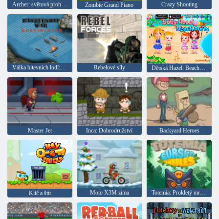
Archer: světová prohlídka
Crazy Shooting
Zombie Grand Piano
Válka bitevních lodí: Multiplayer
Rebelové síly
Dětská Hazel: Beach party
Master Jet
Inca: Dobrodružství
Backyard Heroes
Moto X3M zima
Totemia: Prokletý mramor
Klíč a štít