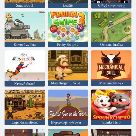
Snail Bob 3
Letiště
Zuřivý street racing
Kovové zvířata
Fruity Swipe 2
Ochrana hračka
Mad Burger 3: Wild West
Mechanický býk
Krvavé zbraně
Legendární střelec
Spinks Hero
Nejrychlejší střelec na divokém západě