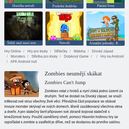
Horečka netvoři
Pátrání Sven
Poslední dodávka
Štíhlý muž musí zemřít: Průmyslový odpad
Netvoři
Armádní jednotky: Resistance
Hry Online
Hry pro kluky
Střílečky
Mátoha
Divoký západ
Monsters
Střelba pro kluky
Dotykový Game
Hry na Android
APK Android null
Zombies neumějí skákat
Zombies Can't Jump
Zombies vstal z hrobů a nyní získá jedno území za
druhým. Teď se dostali na Divoký západ, se snaží
infikovat své virus všechny živé věci. Převážná část populace se obával
invaze monster skrývají ve svých domech, těsně zazátkovaný všechna okna
a dveře. A jen statečný šerif připraven své zbraně bojovat statečně s
krvežíznivé tvory. Použití zaměřený oheň, pomoci Hlavním hrdinou hry se
vypořádat s zombie a zastřelit je dříve, než se dostanou do prvního salónu.