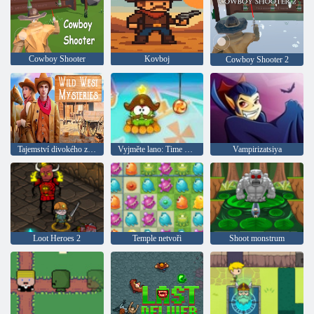
Cowboy Shooter
Kovboj
Cowboy Shooter 2
Tajemství divokého západu
Vyjměte lano: Time Travel
Vampirizatsiya
Loot Heroes 2
Temple netvoři
Shoot monstrum