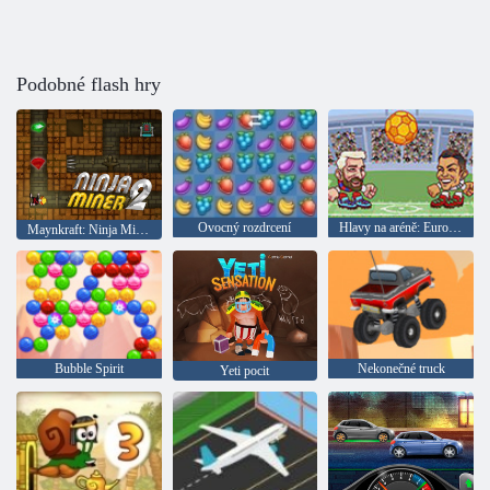
Podobné flash hry
Ovocný rozdrcení
Hlavy na aréně: Euro fotbal
Maynkraft: Ninja Miner 2
Bubble Spirit
Nekonečné truck
Yeti pocit