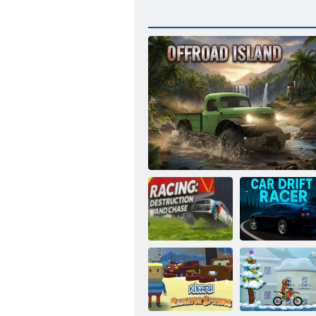
Racing: Zničení
Drift závody na
a pronásledování
Ostrovní off-roadové závody
autech