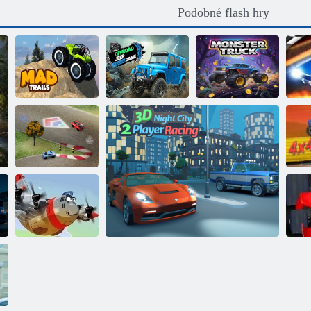
Podobné flash hry
Hra Offroad
Bláznivé stezky
Jeep 4X4
Monster truck
D
Unášet tím,
závodní
šampionát
4
Piloti hrdinové
Vz