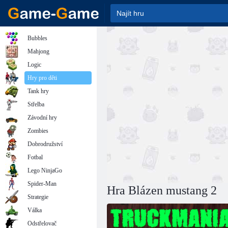
Bubbles
Mahjong
Logic
Hry pro děti
Tank hry
Střelba
Závodní hry
Zombies
Dobrodružství
Fotbal
Lego NinjaGo
Spider-Man
Hra Blázen mustang 2
Strategie
Válka
Odstřelovač