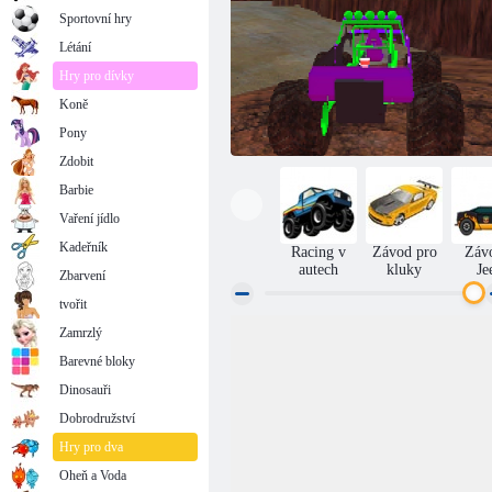
Sportovní hry
Létání
Hry pro dívky
Koně
Pony
Zdobit
Barbie
Vaření jídlo
Kadeřník
Racing v
Závod pro
Záv
autech
kluky
Je
Zbarvení
tvořit
Zamrzlý
Mania kamionu
Barevné bloky
Dinosauři
Dobrodružství
Hry pro dva
Oheň a Voda