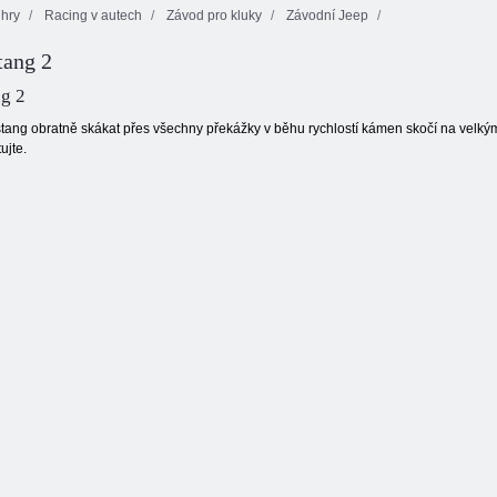
hry
Racing v autech
Závod pro kluky
Závodní Jeep
tang 2
3D Night City 2 Player Racing
g 2
stang obratně skákat přes všechny překážky v běhu rychlostí kámen skočí na velký
ujte.