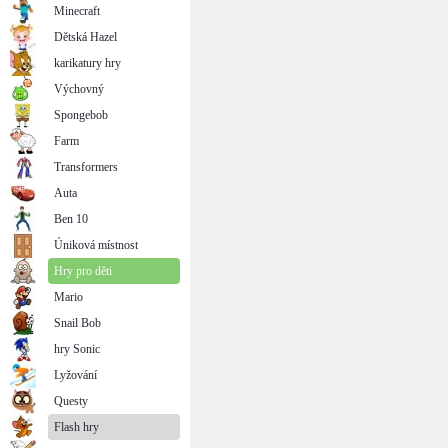
Minecraft
Dětská Hazel
karikatury hry
Výchovný
Spongebob
Farm
Transformers
Auta
Ben 10
Úniková místnost
Hry pro děti
Mario
Snail Bob
hry Sonic
Lyžování
Questy
Flash hry