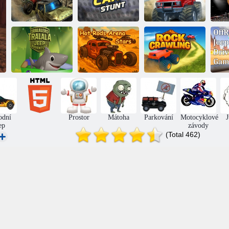
Off -Road Jeep
Trik horského
Shromáždění na
Tr
jezdí na kopcích
vozu
mlýně
Tralalero Tralala
Horké traťové
Ří
Jeep Adventure
hvězdy arény
Lezení po skále
odní
Prostor
Mátoha
Parkování
Motocyklové
ep
závody
(Total 462)