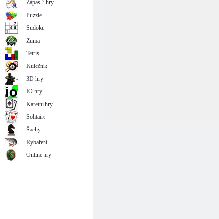
Zápas 3 hry
Puzzle
Sudoku
Zuma
Tetris
Kulečník
3D hry
IO hry
Karetní hry
Solitaire
Šachy
Rybaření
Online hry