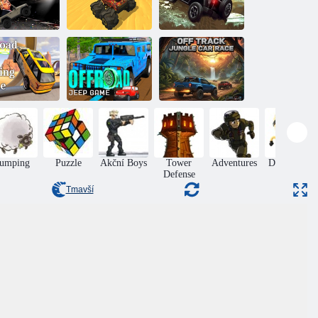
ump volání na
Řídit džíp v
volantu
Chaos Drive
horách
Závody
zení džípu v
Terénní bláto na
terénních aut v
terénu
džípech
džungli
Jumping
Puzzle
Akční Boys
Tower
Adventures
Dovednost
Defense
Tmavší