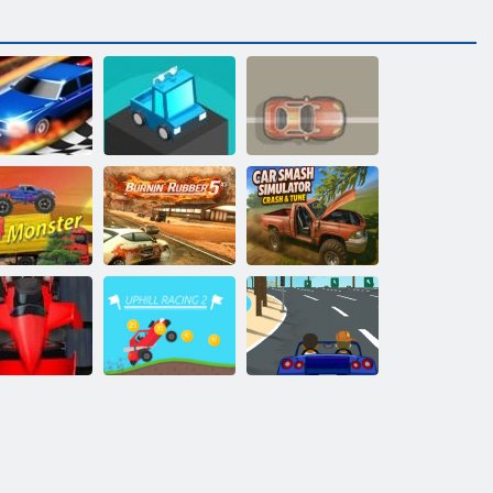
rag Race 3d
Blocky závodník
Soutěžit spěch
Simulátor auto-
katastrofy:
Burnin Rubber 5
prasknutí a
x4 Monster
xs
ladění
orec horečka
Uphill Racing 2
Racer bully