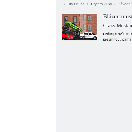
Hry Online
Hry pro kluky
Závodní 
Blázen mus
Kogama:
Radiátor Springs
Moto X3M zima
Crazy Mustan
Udělej si svůj Mu
převrhnout, pamat