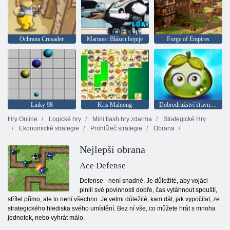
Ochrana Crusader
Marines: Blázen bojuje
Forge of Empires
Linky 98
Kris Mahjong
Dobrodružství šťavnatých bobulí
Hry Online
Logické hry
Mini flash hry zdarma
Strategické Hry
Ekonomické strategie
Prohlížeč strategie
Obrana
Nejlepší obrana
Ace Defense
Defense - není snadné. Je důležité, aby vojáci
plnili své povinnosti dobře, čas vytáhnout spouští,
střílet přímo, ale to není všechno. Je velmi důležité, kam dát, jak vypočítat, ze
strategického hlediska svého umístění. Bez ní vše, co můžete hrát s mnoha
jednotek, nebo vyhrát málo.