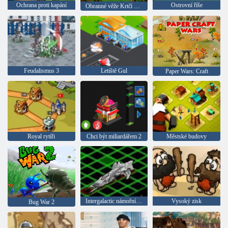
Ochrana proti kapání
Ostrovní říše
Obranné věže Krtčí království
Feudalismus 3
Letiště Gul
Paper Wars: Craft
Royal rytíři
Chci být miliardářem 2
Městské budovy
Intergalactic námořní bitva
Vysoký zisk
Bug War 2