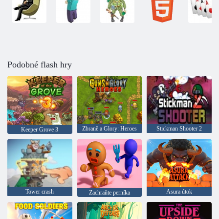
Podobné flash hry
Zbraně a Glory: Heroes
Stickman Shooter 2
Keeper Grove 3
Tower crash
Asura útok
Zachraňte perníka