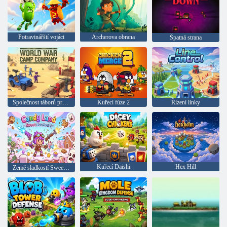
Potravinářští vojáci
Archerova obrana
Špatná strana
Společnost táborů první světové války
Kuřecí fúze 2
Řízení linky
Kuřecí Daishi
Hex Hill
Země sladkostí Sweet Survivors