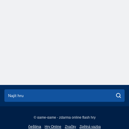
© game-game - zdarma online flash hry
English
čeština
Hry Online
Značky
Zpětná vazba