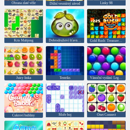
Obrana zlaté věže
Linky 98
Důlní vesmírný závod
Kris Mahjong
Dobrodružství šťavnatých bobulí
Gold Rush: Treasure Hunter
Juicy linka
Tentriks
Vánoční vydání: Legrační bubliny
Moře boj
Onet Connect
Cukroví bubliny