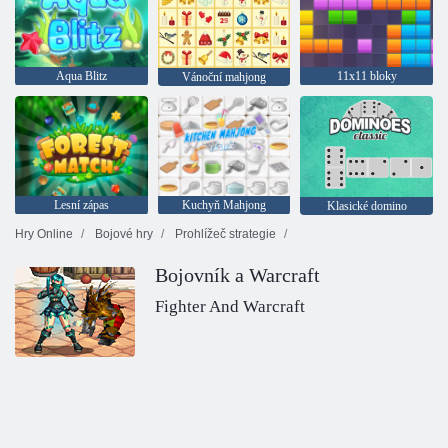
Aqua Blitz
11x11 bloky
Vánoční mahjong
Lesní zápas
Kuchyň Mahjong
Klasické domino
Hry Online
Bojové hry
Prohlížeč strategie
Bojovník a Warcraft
Fighter And Warcraft