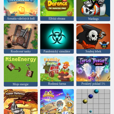
Armáda válečných lodí
Elfská obrana
Warlings
Rozdrcené tanky
Pandemický simulátor
Souboj lebek
Rodinná farma
Prokletý poklad 1½
Moje energie