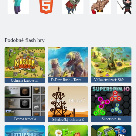
Podobné flash hry
D-Day: Rush - Tower Defense
Válka civilizací: Sbírka pro pána
Ochrana království
Tvorba řemesla
Superspin. io
Středověký ochrana Z