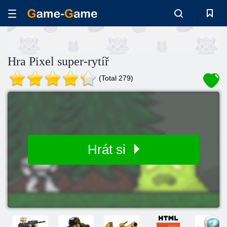
Hra Pixel super-rytíř
(Total 279)
Hrát si