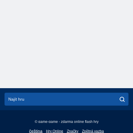
© game-game - zdarma online flash hry
English
čeština
Hry Online
Značky
Zpětná vazba