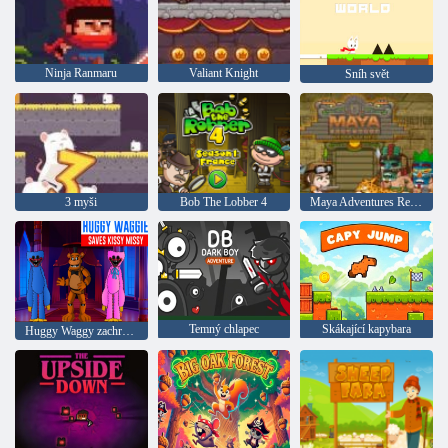
Ninja Ranmaru
Valiant Knight
Sníh svět
3 myši
Bob The Lobber 4
Maya Adventures Remastering
Temný chlapec
Skákající kapybara
Huggy Waggy zachrání Kissy Missy