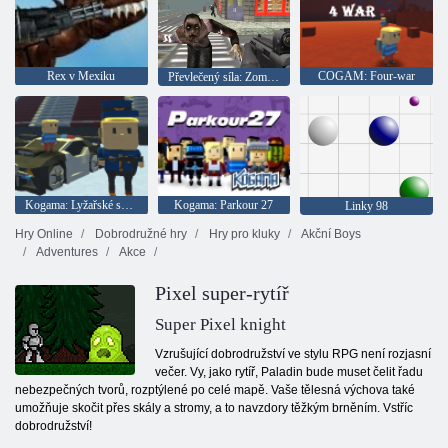
Rex v Mexiku
COGAM: Four-war
Převlečený síla: Zombie Survival
Kogama: Lyžařské skoky!!
Kogama: Parkour 27
Linky 98
Hry Online
Dobrodružné hry
Hry pro kluky
Akční Boys
Adventures
Akce
Pixel super-rytíř
Super Pixel knight
Vzrušující dobrodružství ve stylu RPG není rozjasní
večer. Vy, jako rytíř, Paladin bude muset čelit řadu
nebezpečných tvorů, rozptýlené po celé mapě. Vaše tělesná výchova také
umožňuje skočit přes skály a stromy, a to navzdory těžkým brněním. Vstříc
dobrodružství!