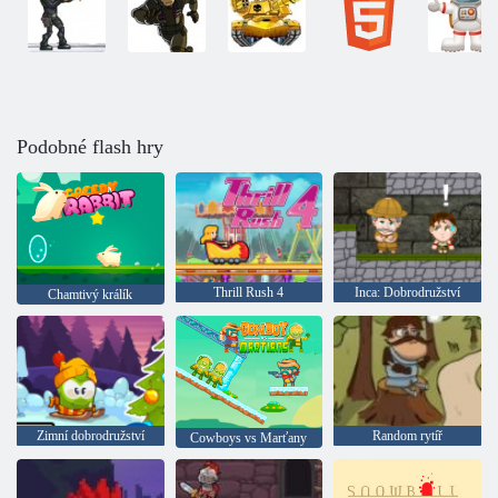
Podobné flash hry
Thrill Rush 4
Inca: Dobrodružství
Chamtivý králík
Zimní dobrodružství
Random rytíř
Cowboys vs Marťany