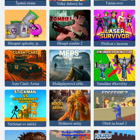
Špatná strana
Farma ovce
Velký dubový les
Hloupné způsoby, jak zemřít 2
Hloupé zombie 2
Přežívat s laserem
Auto Clash: Arena
Multiplayerová střílečka z pohledu první osoby Vojenský boj
Simulátor tělocvičny online útěk
Hrdinové arény
Oheň na hraně 2
Stickman vs italský mozek