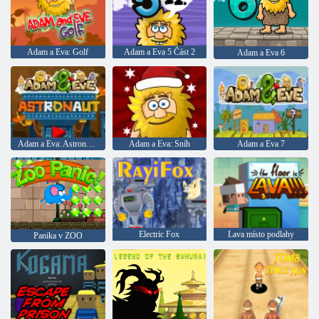
Adam a Eva: Golf
Adam a Eva 5 Část 2
Adam a Eva 6
Adam a Eva: Astronauti
Adam a Eva: Sníh
Adam a Eva 7
Electric Fox
Lava místo podlahy
Panika v ZOO