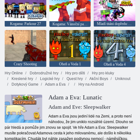
Kogama: Parkour 27
Mladí titáni dopředu: skoky na skoky
Kogama: Vánoční parkour
Crazy Shooting
Oheň a Voda 1
Oheň a Voda 4
Hry Online
Dobrodružné hry
Hry pro děti
Hry pro kluky
Kreslené hry
Logické hry
Quest hry
Akční Boys
Uniknout
Dotykový Game
Adam a Eva
Hry na Android
Adam a Eva: Lunatic
Adam and Eve: Sleepwalker
Adam a Eva jsou jediní lidé na Zemi, a proto není
náhodou, že jim uniklo rozsáhlé území. Dlouho se
pár hledá a pomůže jim znovu se spojit. Ve hře Adam a Eva: Sleepwalker
musíte pokračovat Adamova cesta k jeho milovanému, ale došlo k několika
komplikacím. Chudák byl náhle zasažen podivnou nemocí - náměsíčkou.