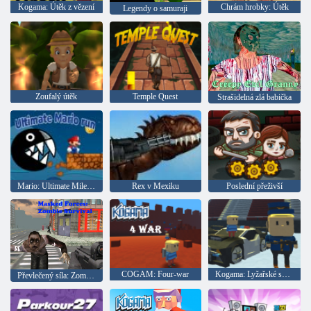
Kogama: Útěk z vězení
Chrám hrobky: Útěk
Legendy o samuraji
Zoufalý útěk
Temple Quest
Strašidelná zlá babička
Mario: Ultimate Mileage
Rex v Mexiku
Poslední přeživší
COGAM: Four-war
Kogama: Lyžařské skoky!!
Převlečený síla: Zombie Survival