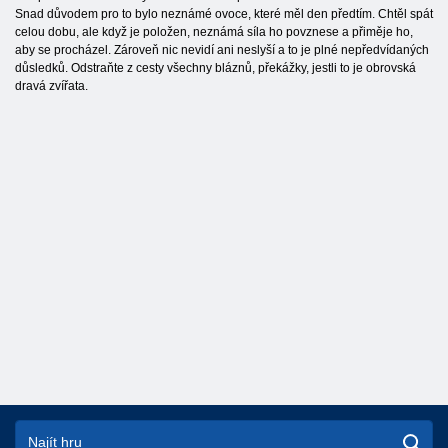
Snad důvodem pro to bylo neznámé ovoce, které měl den předtím. Chtěl spát
celou dobu, ale když je položen, neznámá síla ho povznese a přiměje ho,
aby se procházel. Zároveň nic nevidí ani neslyší a to je plné nepředvídaných
důsledků. Odstraňte z cesty všechny bláznů, překážky, jestli to je obrovská
dravá zvířata.