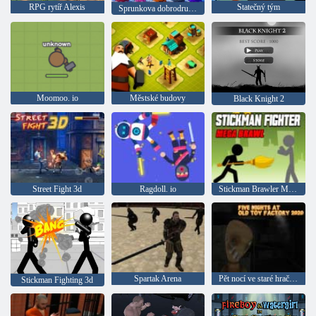
RPG rytíř Alexis
Statečný tým
Sprunkova dobrodružství 4
Moomoo. io
Městské budovy
Black Knight 2
Street Fight 3d
Ragdoll. io
Stickman Brawler Mega Fight
Spartak Arena
Pět nocí ve staré hračce 2020
Stickman Fighting 3d