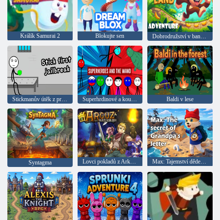
Králík Samurai 2
Blokujte sen
Dobrodružství v banánové zemi
Stickmanův útěk z prvního vězení
Superhrdinové a kouzelná hůlka
Baldi v lese
Lovci pokladů z Arkuzy
Max: Tajemství dědečkova dopisu
Syntagma