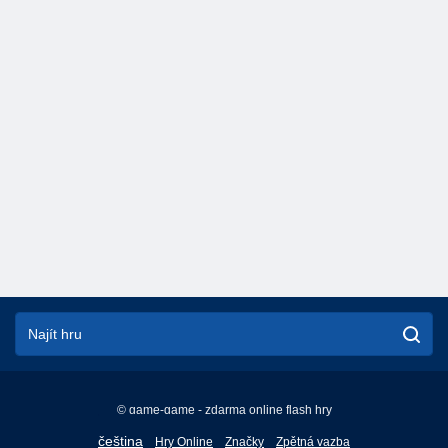
© game-game - zdarma online flash hry
English
čeština
Hry Online
Značky
Zpětná vazba