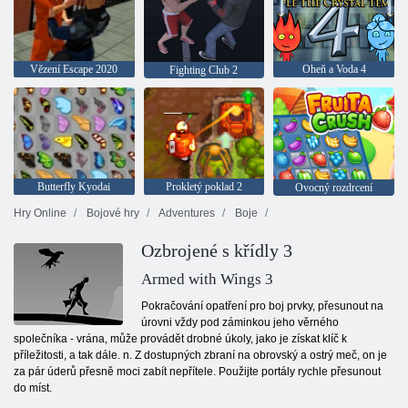
Vězení Escape 2020
Oheň a Voda 4
Fighting Club 2
Butterfly Kyodai
Prokletý poklad 2
Ovocný rozdrcení
Hry Online
Bojové hry
Adventures
Boje
Ozbrojené s křídly 3
Armed with Wings 3
Pokračování opatření pro boj prvky, přesunout na
úrovni vždy pod záminkou jeho věrného
společníka - vrána, může provádět drobné úkoly, jako je získat klíč k
příležitosti, a tak dále. n. Z dostupných zbraní na obrovský a ostrý meč, on je
za pár úderů přesně moci zabít nepřítele. Použijte portály rychle přesunout
do míst.