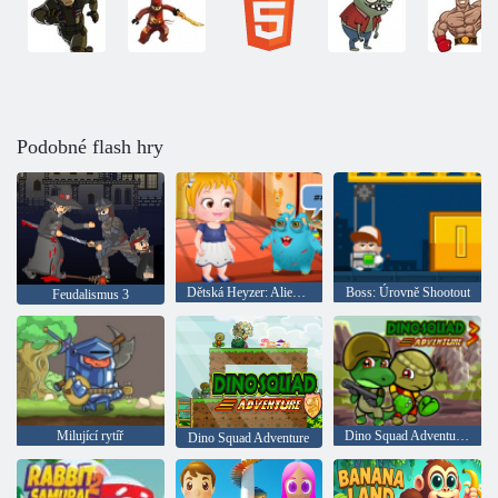
Podobné flash hry
Dětská Heyzer: Alien kamarád
Boss: Úrovně Shootout
Feudalismus 3
Milující rytíř
Dino Squad Adventure 3
Dino Squad Adventure