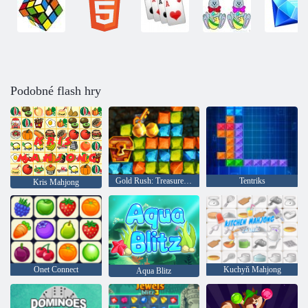
Podobné flash hry
Gold Rush: Treasure Hunter
Tentriks
Kris Mahjong
Onet Connect
Kuchyň Mahjong
Aqua Blitz