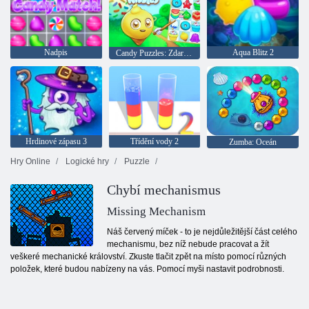
Nadpis
Aqua Blitz 2
Candy Puzzles: Zdarma Match 3
Hrdinové zápasu 3
Třídění vody 2
Zumba: Oceán
Hry Online
Logické hry
Puzzle
Chybí mechanismus
Missing Mechanism
Náš červený míček - to je nejdůležitější část celého
mechanismu, bez níž nebude pracovat a žít
veškeré mechanické království. Zkuste tlačit zpět na místo pomocí různých
položek, které budou nabízeny na vás. Pomocí myši nastavit podrobnosti.