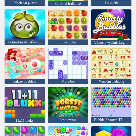
Příběh psí puzzle
Linky 98
Cukroví hrdinové
Dobrodružství šťavnatých bobulí
Juicy linka
Vánoční vydání: Legrační bubliny
Cukroví bubliny
Moře boj
Vánoční mahjong
Lesní zápas
Bubble Shooter HTML5
11x11 bloky