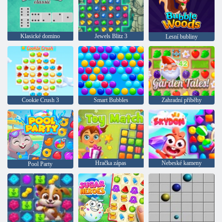
Klasické domino
Jewels Blitz 3
Lesní bubliny
Cookie Crush 3
Smart Bubbles
Zahradní příběhy
Hračka zápas
Nebeské kameny
Pool Party