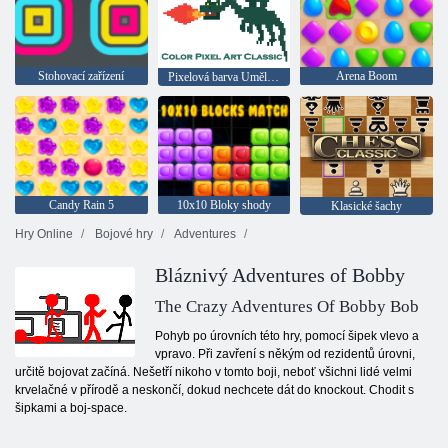
Stohovací zařízení
Arena Boom
Pixelová barva Umělecká klasika
Candy Rain 5
10x10 Bloky shody
Klasické šachy
Hry Online
Bojové hry
Adventures
Bláznivý Adventures of Bobby
The Crazy Adventures Of Bobby Bob
Pohyb po úrovních této hry, pomocí šipek vlevo a
vpravo. Při zavření s někým od rezidentů úrovni,
určitě bojovat začíná. Nešetří nikoho v tomto boji, neboť všichni lidé velmi
krvelačné v přírodě a neskončí, dokud nechcete dát do knockout. Chodit s
šipkami a boj-space.