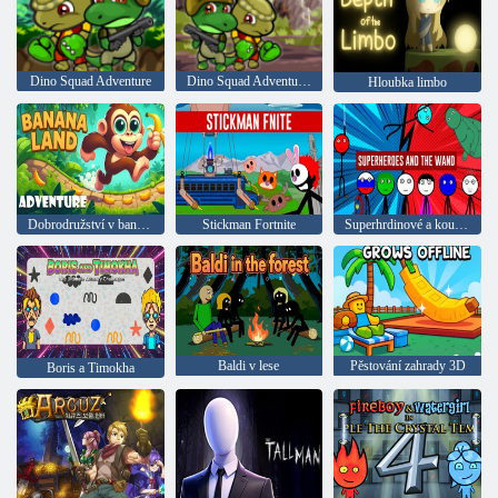
Dino Squad Adventure
Dino Squad Adventure 3
Hloubka limbo
Dobrodružství v banánové zemi
Stickman Fortnite
Superhrdinové a kouzelná hůlka
Baldi v lese
Pěstování zahrady 3D
Boris a Timokha