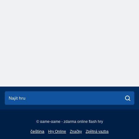
© game-game - zdarma online flash hry
English
čeština
Hry Online
Značky
Zpětná vazba