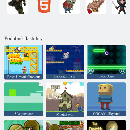
Podobné flash hry
Laboratorní sýr
Skočit Geo
Boss: Úrovně Shootout
Síla gravitace
COGAM: Skyland
Milující rytíř