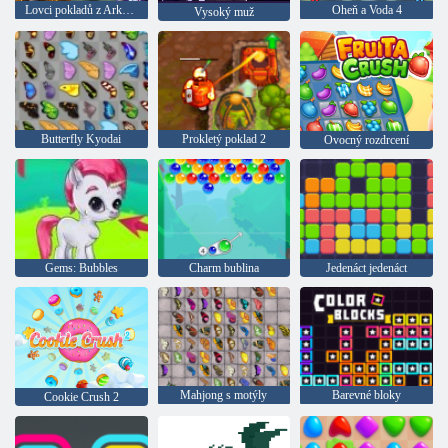
Lovci pokladů z Arkuzy
Oheň a Voda 4
Vysoký muž
Butterfly Kyodai
Prokletý poklad 2
Ovocný rozdrcení
Gems: Bubbles
Charm bublina
Jedenáct jedenáct
Mahjong s motýly
Barevné bloky
Cookie Crush 2