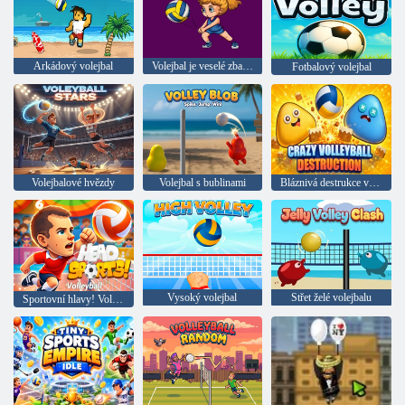
Arkádový volejbal
Volejbal je veselé zbarvení
Fotbalový volejbal
Volejbalové hvězdy
Volejbal s bublinami
Bláznivá destrukce ve volejbale
Vysoký volejbal
Střet želé volejbalu
Sportovní hlavy! Volejbal