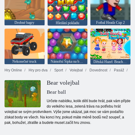
Drobné bagry
Fotbal Headz Cup 2
Hledání pokladu
Nekonečné truck
Námořní Šipka na bubliny
Dětská Hazel: Beach party
Hry Online
Hry pro dva
Sport
Volejbal
Dovednost
Pasáž
Bear volejbal
Bear ball
Určete nabídku, kolik dětí bude hrát, pak vám přijde
do velkého lesa, zelená tráva na potřebu hrát
volejbal se svým protivníkem. Výše jsme ukázat, jak moc se vám podařilo
získat body ve všech. Na konci hry, pokud máte méně bodů než soupeř, a
pak, bohužel, ztratíte a budete muset začít hru znovu.