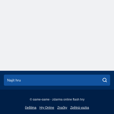
© game-game - zdarma online flash hry
English
čeština
Hry Online
Značky
Zpětná vazba