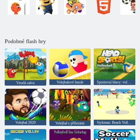
Podobné flash hry
Volejbalové fazole
Sportovní hlavy: volejbal
Veselá salva
Volejbal 2020
Stykman: Beach Volleyball
Volejbal s příšerami