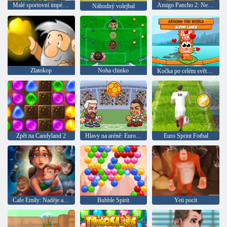
Malé sportovní impérium
Amigo Pancho 2: New York Party
Náhodný volejbal
Zlatokop
Noha chinko
Kočka po celém světě: Alpine lake
Zpět na Candyland 2
Hlavy na aréně: Euro fotbal
Euro Sprint Fotbal
Cafe Emily: Naděje a obavy
Bubble Spirit
Yeti pocit