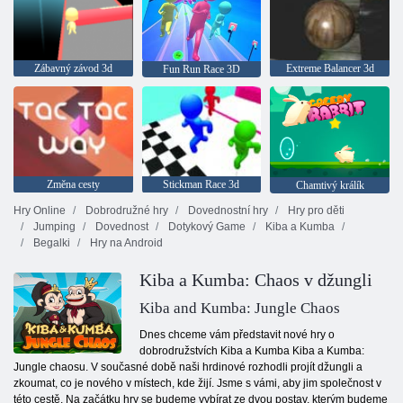
Zábavný závod 3d
Extreme Balancer 3d
Fun Run Race 3D
Změna cesty
Stickman Race 3d
Chamtivý králík
Hry Online
Dobrodružné hry
Dovednostní hry
Hry pro děti
Jumping
Dovednost
Dotykový Game
Kiba a Kumba
Begalki
Hry na Android
Kiba a Kumba: Chaos v džungli
Kiba and Kumba: Jungle Chaos
Dnes chceme vám představit nové hry o
dobrodružstvích Kiba a Kumba Kiba a Kumba:
Jungle chaosu. V současné době naši hrdinové rozhodli projít džungli a
zkoumat, co je nového v místech, kde žijí. Jsme s vámi, aby jim společnost v
této cestě. Na začátku hry se budeme vybírat ze dvou postav, kterým budeme