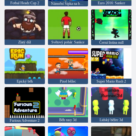
Fotbal Headz Cup 2
Euro 2016: Sankce
Námořní Šipka na bubliny
Zlatý důl
Světový pohár: Sankce
Černá listina null
Epický běh
Pixel běžec
Super Mario Rush 2
Běh rasy 3d
Lidský běžec 3d
Furious Adventure 2