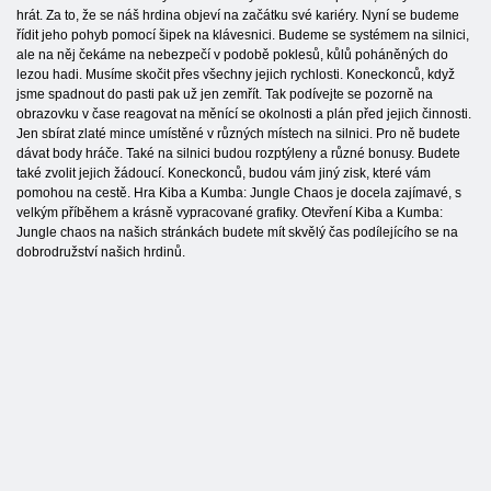
hrát. Za to, že se náš hrdina objeví na začátku své kariéry. Nyní se budeme
řídit jeho pohyb pomocí šipek na klávesnici. Budeme se systémem na silnici,
ale na něj čekáme na nebezpečí v podobě poklesů, kůlů poháněných do
lezou hadi. Musíme skočit přes všechny jejich rychlosti. Koneckonců, když
jsme spadnout do pasti pak už jen zemřít. Tak podívejte se pozorně na
obrazovku v čase reagovat na měnící se okolnosti a plán před jejich činnosti.
Jen sbírat zlaté mince umístěné v různých místech na silnici. Pro ně budete
dávat body hráče. Také na silnici budou rozptýleny a různé bonusy. Budete
také zvolit jejich žádoucí. Koneckonců, budou vám jiný zisk, které vám
pomohou na cestě. Hra Kiba a Kumba: Jungle Chaos je docela zajímavé, s
velkým příběhem a krásně vypracované grafiky. Otevření Kiba a Kumba:
Jungle chaos na našich stránkách budete mít skvělý čas podílejícího se na
dobrodružství našich hrdinů.