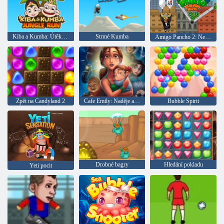
Kiba a Kumba: Útěk v džungli
Strmé Kumba
Amigo Pancho 2: New York Party
Zpět na Candyland 2
Cafe Emily: Naděje a obavy
Bubble Spirit
Drobné bagry
Hledání pokladu
Yeti pocit