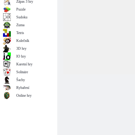
Zápas 3 hry
Puzzle
Sudoku
Zuma
Tetris
Kulečník
3D hry
IO hry
Karetní hry
Solitaire
Šachy
Rybaření
Online hry