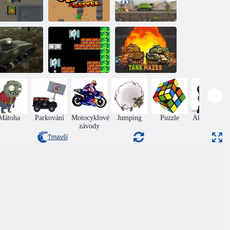
Bitva s mikro
anková aréna
tankem
Ochrana nádrže
Vojenský
tankový
Tanková bitva
Tankové
simulátor
90
labyrinty
Mátoha
Parkování
Motocyklové
Jumping
Puzzle
Akční Boys
závody
Tmavší