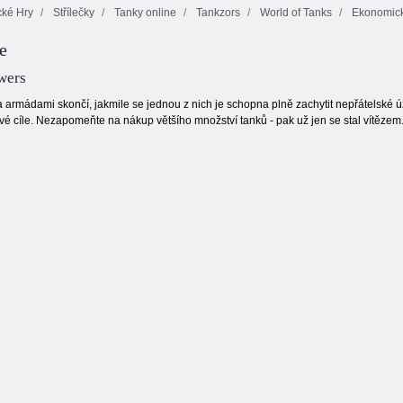
cké Hry
Střílečky
Tanky online
Tankzors
World of Tanks
Ekonomické
e
Věžový stoh
Bloky věž
Ostrovní říše
wers
armádami skončí, jakmile se jednou z nich je schopna plně zachytit nepřátelské úze
ivé cíle. Nezapomeňte na nákup většího množství tanků - pak už jen se stal vítězem