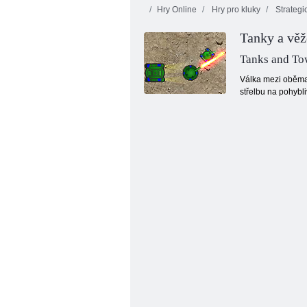
Hry Online
Hry pro kluky
Strategi
Tanky a věž
Tanks and To
Válka mezi oběma 
střelbu na pohybl
Bitva o tankovou ocel