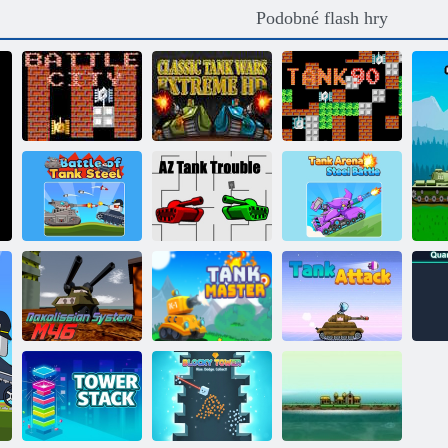
Podobné flash hry
Klasické Tank
Bitevní město
Wars Extreme
online
HD
Tank 1990
Bitva o Tank
Problémy s
Tank Arena
Steel
nádrží
Battle of Steel
Daxolis System
Master of the
M46
Tank
Tank Attack 2
Kv