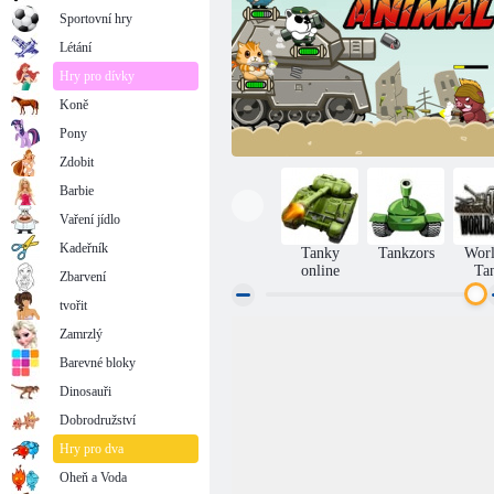
Sportovní hry
Létání
Hry pro dívky
Koně
Pony
Zdobit
Barbie
Vaření jídlo
Kadeřník
Tanky
Tankzors
Worl
online
Ta
Zbarvení
tvořit
Zamrzlý
Kovové zvířata
Barevné bloky
Dinosauři
Dobrodružství
Hry pro dva
Oheň a Voda