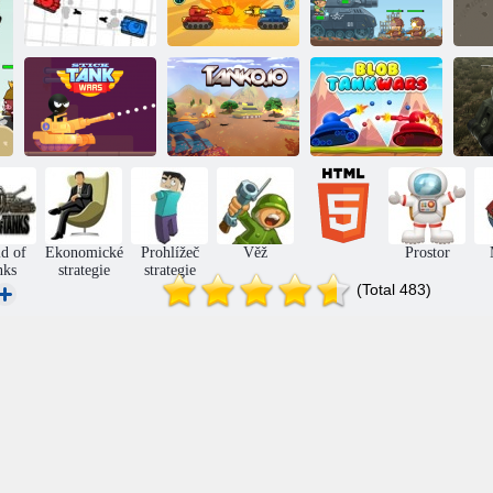
Ochrana proti
Boj nádrž
Rachot tanků
nádrži
T
Stickman: Tank
Bubble Tank
Wars
Tanko. io
Wars
d of
Ekonomické
Prohlížeč
Věž
Prostor
nks
strategie
strategie
(Total 483)