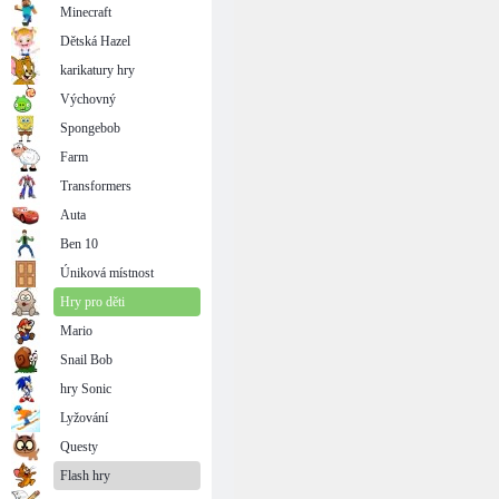
Minecraft
Dětská Hazel
karikatury hry
Výchovný
Spongebob
Farm
Transformers
Auta
Ben 10
Úniková místnost
Hry pro děti
Mario
Snail Bob
hry Sonic
Lyžování
Questy
Flash hry