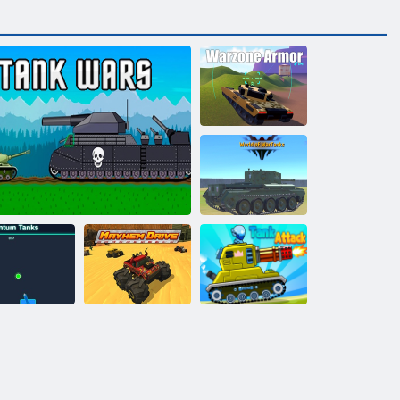
Warzone Armor
World of Tank
War
antové tanky
Tankové války
Chaos Drive
Tank Attack