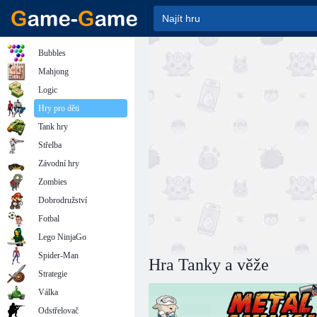
Bubbles
Mahjong
Logic
Hry pro děti
Tank hry
Střelba
Závodní hry
Zombies
Dobrodružství
Fotbal
Lego NinjaGo
Spider-Man
Hra Tanky a věže
Strategie
Válka
Odstřelovač