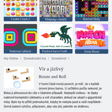
Cookie Crush 2
Barevné bloky
Mahjong s motýly
Stohovací zařízení
Pixelová barva Umělecká klasika
Arena Boom
Hry Online
Dovednostní hry
Dovednost
Vír a jízlivý
Rotate and Roll
V horní části rovný povrch, je míč. Je v každé
úrovni jinou barvu. U určitého počtu sekund, je
třeba ji přesunout do cíle v žádném případě. Nejlepší volbou - to šipky
naklonit kompletní základnu a roll charakter, dokud se utopil v gigantické
mísy. Bylo by to příliš jednoduché, kdyby to nebyla past a vaši nepřátelé -
černá balení vzhůru, připraven, aby vás jíst, jakmile se dotknou.