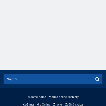
© game-game - zdarma online flash hry
English
čeština
Hry Online
Značky
Zpětná vazba