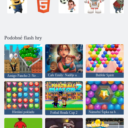
Podobné flash hry
Cafe Emily: Naděje a obavy
Bubble Spirit
Amigo Pancho 2: New York Party
Hledání pokladu
Námořní Šipka na bubliny
Fotbal Headz Cup 2