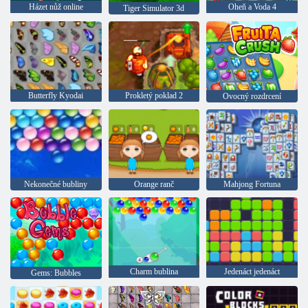
Házet nůž online
Oheň a Voda 4
Tiger Simulator 3d
Butterfly Kyodai
Prokletý poklad 2
Ovocný rozdrcení
Nekonečné bubliny
Orange ranč
Mahjong Fortuna
Charm bublina
Jedenáct jedenáct
Gems: Bubbles