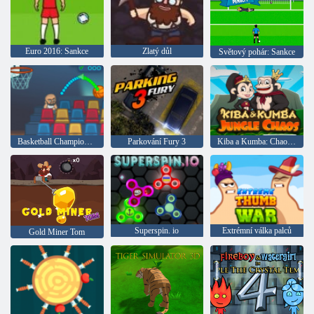
Euro 2016: Sankce
Zlatý důl
Světový pohár: Sankce
Basketball Championship
Parkování Fury 3
Kiba a Kumba: Chaos v džungli
Superspin. io
Extrémní válka palců
Gold Miner Tom