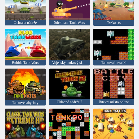
Ochrana nádrže
Stickman: Tank Wars
Tanko. io
Bubble Tank Wars
Vojenský tankový simulátor
Tanková bitva 90
Chladné nádrže 2
Bitevní město online
Tankové labyrinty