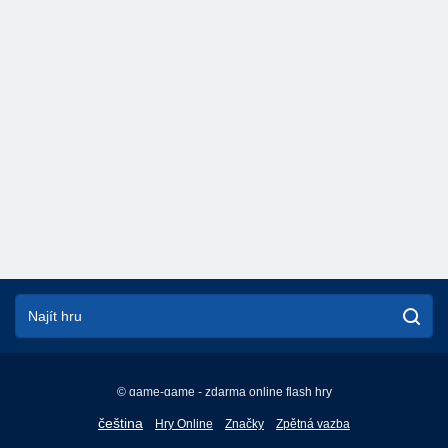
© game-game - zdarma online flash hry
English
čeština
Hry Online
Značky
Zpětná vazba