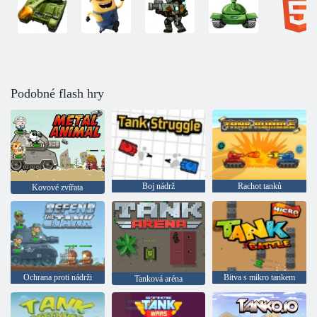
Podobné flash hry
Boj nádrž
Rachot tanků
Kovové zvířata
Ochrana proti nádrži
Bitva s mikro tankem
Tanková aréna