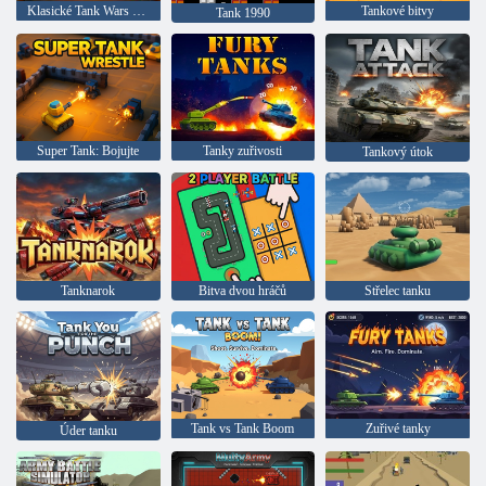
Klasické Tank Wars Extreme HD
Tankové bitvy
Tank 1990
Super Tank: Bojujte
Tanky zuřivosti
Tankový útok
Tanknarok
Bitva dvou hráčů
Střelec tanku
Tank vs Tank Boom
Zuřivé tanky
Úder tanku