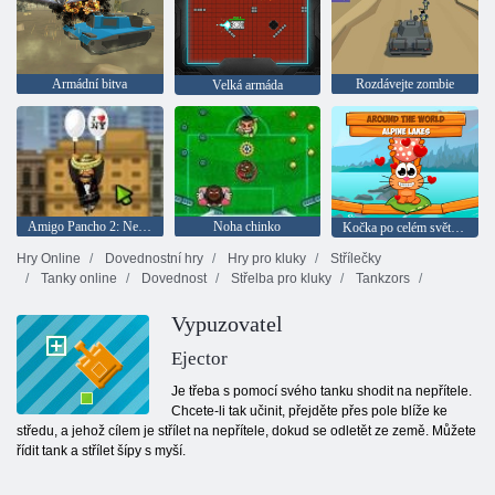
Armádní bitva
Rozdávejte zombie
Velká armáda
Amigo Pancho 2: New York Party
Noha chinko
Kočka po celém světě: Alpine lake
Hry Online
Dovednostní hry
Hry pro kluky
Střílečky
Tanky online
Dovednost
Střelba pro kluky
Tankzors
Vypuzovatel
Ejector
Je třeba s pomocí svého tanku shodit na nepřítele.
Chcete-li tak učinit, přejděte přes pole blíže ke
středu, a jehož cílem je střílet na nepřítele, dokud se odletět ze země. Můžete
řídit tank a střílet šípy s myší.