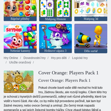
Báječné příběhy
Mahjong 3d
Mahjong Historie
Nebeské kameny
Hrdinové zápasu 3
Dělo surfař
Hry Online
Dovednostní hry
Hry pro děti
Logické hry
Uložte oranžový
Cover Orange: Players Pack 1
Cover Orange: Players Pack 1
Pokud chcete bavit vaše dítě nechat ho hrát tuto
hru, žádnou škodu, ale rozvíjí logiku. Cílem této hry
je schovat z kyselých dešťů pomerančů, odkryl své různé předměty, které lze
vidět v horní části. Ale vše, co by mělo být provedeno pečlivě, tak tam byl
žádné mezery, nebo ovoce černají a umírají. Zlo černý mrak napadá
pomeranče a spí jejich železné bomby háčky. Chce zbavit lidstvo štěstí a