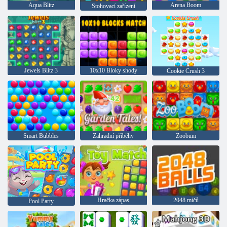
Aqua Blitz
Arena Boom
Stohovací zařízení
Jewels Blitz 3
10x10 Bloky shody
Cookie Crush 3
Smart Bubbles
Zahradní příběhy
Zoobum
Hračka zápas
2048 míčů
Pool Party