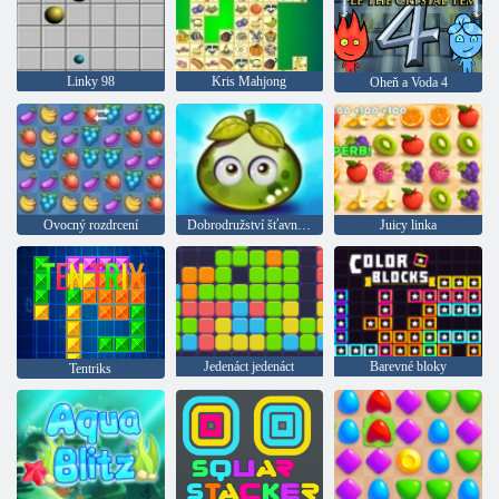
Linky 98
Kris Mahjong
Oheň a Voda 4
Ovocný rozdrcení
Dobrodružství šťavnatých bobulí
Juicy linka
Jedenáct jedenáct
Barevné bloky
Tentriks