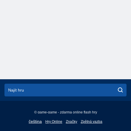
© game-game - zdarma online flash hry
English
čeština
Hry Online
Značky
Zpětná vazba
Français