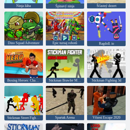
Ninja žába
Šťastný dezert
Špinavý ninja
Dino Squad Adventure
Epic turnaj robotů
Ragdoll. io
Boxing Heroes: Champion Kick
Stickman Brawler Mega Fight
Stickman Fighting 3d
Spartak Arena
Vězení Escape 2020
Stickman Street Fighting 3D