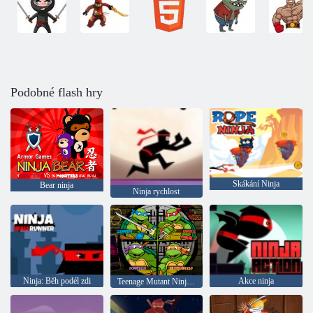
Podobné flash hry
Skákání Ninja
Bear ninja
Ninja rychlost
Ninja: Běh podél zdi
Akce ninja
Teenage Mutant Ninja Turtles: Kikin to old school