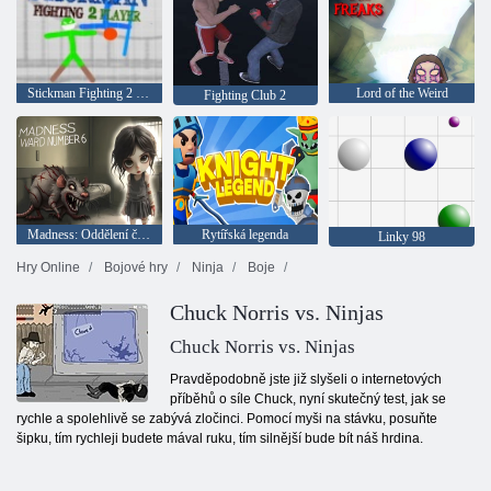
Stickman Fighting 2 Player
Lord of the Weird
Fighting Club 2
Madness: Oddělení číslo 6
Rytířská legenda
Linky 98
Hry Online
Bojové hry
Ninja
Boje
Chuck Norris vs. Ninjas
Chuck Norris vs. Ninjas
Pravděpodobně jste již slyšeli o internetových
příběhů o síle Chuck, nyní skutečný test, jak se
rychle a spolehlivě se zabývá zločinci. Pomocí myši na stávku, posuňte
šipku, tím rychleji budete mával ruku, tím silnější bude bít náš hrdina.