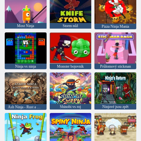
Most Ninja
Storm nůž
Pizza Ninja Mania
Ninja vs ninja
Monster bojovník
Průlomový stickman
Shinobi vs roj
Ninjové jsou zpět
Ash Ninja - Rust a Katana