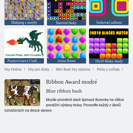
Mahjong s motýly
Stohovací zařízení
Barevné bloky
Pixelová barva Umělecká klasika
Arena Boom
10x10 Bloky shody
Hry Online
Hry pro dívky
Mini flash hry zdarma
Péče o zvířata
Ribbon Award modré
Blue ribbon bash
Musíte proměnit staré špinavé Burenky na vítěze
prestižní výstavy krávy. Proveďte každý z úkolů
označených na desce vpravo.