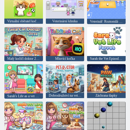
Virtuální sběratel koček Neko
Veterinární klinika
Veterinář: Roztomilá zvířátka
Malý kočičí doktor 2026
Mluvící kočka
Sarah the Vet Epizoda 11: Fretka
Dobrodružství na veterinární klinice pro zvířata
Záchrana tlapky
Sarah's Life as a vet 12: Chameleon