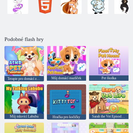
Podobné flash hry
Můj domácí mazlíček
Pet školka
Terapie pro domácí zvířata
Můj mluvící Labubu
Sarah the Vet Episode 9: Goldie
Hračka pro kočičky