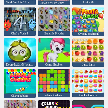
Sarah Vet Life 13: Koza
Linky 98
Sarah Vet Life, epizoda 14: Sova
Oheň a Voda 4
Butterfly Kyodai
Ovocný rozdrcení
Dobrodružství šťavnatých bobulí
Gems: Bubbles
Juicy linka
Jedenáct jedenáct
Cookie Crush 2
Charm bublina