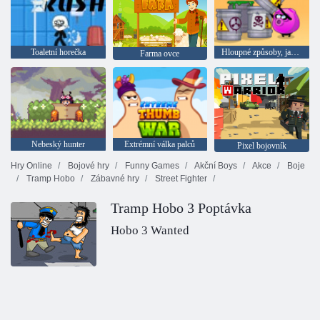
Toaletní horečka
Hloupné způsoby, jak zemřít 2
Farma ovce
Nebeský hunter
Extrémní válka palců
Pixel bojovník
Hry Online
Bojové hry
Funny Games
Akční Boys
Akce
Boje
Tramp Hobo
Zábavné hry
Street Fighter
Tramp Hobo 3 Poptávka
Hobo 3 Wanted