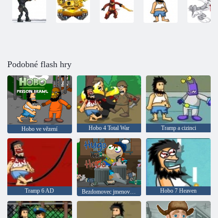
Podobné flash hry
Hobo 4 Total War
Tramp a cizinci
Hobo ve vězení
Tramp 6 AD
Hobo 7 Heaven
Bezdomovec jmenoval Hugo