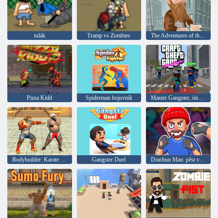
tulák
Tramp vs Zombies
The Adventures of the Tramp
Pizza Kidd
Spiderman bojovník
Master Gangster, únos auta
Bodybuilder: Karate Battles
Gangster Duel
Drachun Man: pěst vzteku