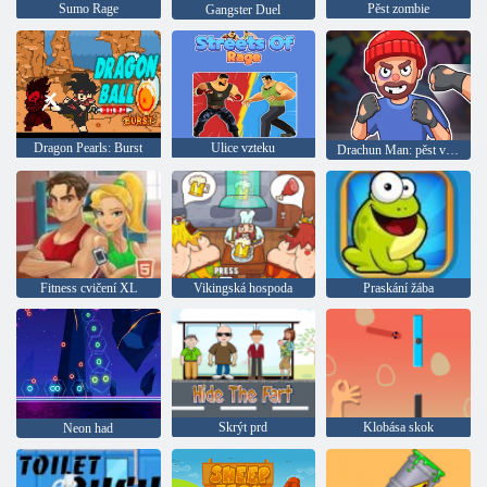
Sumo Rage
Pěst zombie
Gangster Duel
Dragon Pearls: Burst
Ulice vzteku
Drachun Man: pěst vzteku
Fitness cvičení XL
Vikingská hospoda
Praskání žába
Skrýt prd
Klobása skok
Neon had