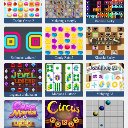
Cookie Crush 2
Mahjong s motýly
Barevné bloky
Stohovací zařízení
Candy Rain 5
Klasické šachy
Mahjong Historie
Mahjong 3d
Legenda drahokamu