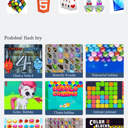
Podobné flash hry
Butterfly Kyodai
Nekonečné bubliny
Oheň a Voda 4
Gems: Bubbles
Jedenáct jedenáct
Charm bublina