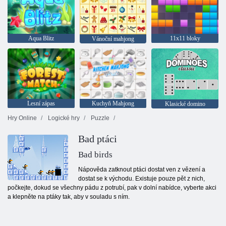
Aqua Blitz
11x11 bloky
Vánoční mahjong
Lesní zápas
Kuchyň Mahjong
Klasické domino
Hry Online
Logické hry
Puzzle
Bad ptáci
Bad birds
Nápověda zatknout ptáci dostat ven z vězení a
dostat se k východu. Existuje pouze pět z nich,
počkejte, dokud se všechny pádu z potrubí, pak v dolní nabídce, vyberte akci
a klepněte na ptáky tak, aby v souladu s ním.