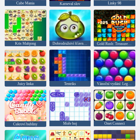
Cube Mania
Linky 98
Karneval slov
Kris Mahjong
Dobrodružství šťavnatých bobulí
Gold Rush: Treasure Hunter
Juicy linka
Tentriks
Vánoční vydání: Legrační bubliny
Moře boj
Onet Connect
Cukroví bubliny