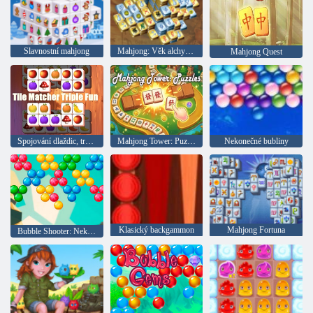
Slavnostní mahjong
Mahjong: Věk alchymie
Mahjong Quest
Spojování dlaždic, trojnásobná zábava
Mahjong Tower: Puzzle
Nekonečné bubliny
Klasický backgammon
Mahjong Fortuna
Bubble Shooter: Nekonečno