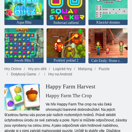
Aqua Blitz
Klasické domino
Stohovací zařízení
Jewels Blitz 3
Prokletý poklad 2
Cafe Emily: Home sweet home
Hry Online
Hry pro děti
Logické hry
Mahjong
Puzzle
Dotykový Game
Hry na Android
Happy Farm Harvest
Happy Farm The Crop
Ve hře Happy Farm The crop na vás čeká
ohromující barevné dobrodružství. Na jejich
šťastnou farmu vás pozve pár našich roztomilých hrdinů. Právě sklidili
úctyhodnou úrodu ze své zahrady a pole. Nyní si můžete odpočinout, zásoby
jsou vyrobeny na celou zimu. A jako odpočinek vám hrdinové nabídnou,
abyste si s nimi zahráli mahjongské puzzle. Určitě to dobře víte. Dlaždice