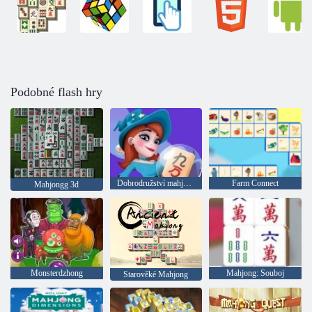
Podobné flash hry
Dobrodružství mahjong
Farm Connect
Mahjongg 3d
Monsterdzhong
Mahjong: Souboj
Starověké Mahjong