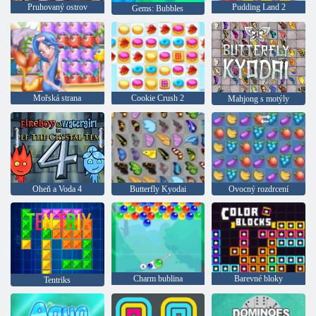
Pruhovaný ostrov
Pudding Land 2
Gems: Bubbles
Mořská strana
Cookie Crush 2
Mahjong s motýly
Oheň a Voda 4
Butterfly Kyodai
Ovocný rozdrcení
Charm bublina
Barevné bloky
Tentriks