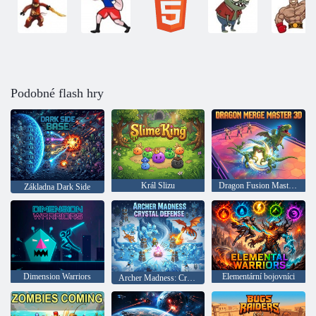
Podobné flash hry
Král Slizu
Dragon Fusion Master 3D
Základna Dark Side
Dimension Warriors
Elementární bojovníci
Archer Madness: Crystal Defense