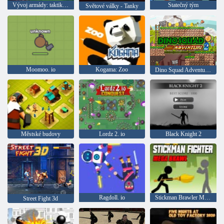
Vývoj armády: taktika a fúze
Statečný tým
Světové války - Tanky
Moomoo. io
Kogama: Zoo
Dino Squad Adventure 2
Městské budovy
Lordz 2. io
Black Knight 2
Ragdoll. io
Stickman Brawler Mega Fight
Street Fight 3d