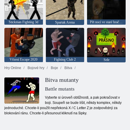
Stickman Fighting 3d
Pět nocí ve staré hračce 2020
Spartak Arena
Vězení Escape 2020
Fighting Club 2
Sele
Hry Online
Bojové hry
Boje
Bitva
Bitva mutanty
Battle mutants
Vyberte si úroveň obtížnosti, a pak pokračovat v
boji. Soupeři se bude lišit, někdy komplex, někdy
jednoduché. Chcete-li použít nepřekoná X / C Letter Z je zodpovědný za
blokování ránu. Chcete-li přesunout kliknutí na šipky.