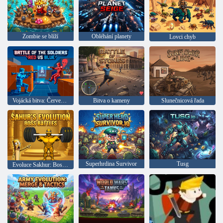
Zombie se blíží
Obléhání planety
Lovci chyb
Vojácká bitva: Červená vs Modrá
Bitva o kameny
Slunečnicová řada
Superhrdina Survivor
Tusg
Evoluce Sakhur: Boss Battles