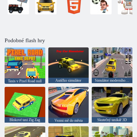
Podobné flash hry
Autíčko simulátor
Simulátor moderního městského taxi
Taxis v Pixel Road null
Blokové taxi Zig Zag
Skutečný taxikář 3D
Vezmi mě do města