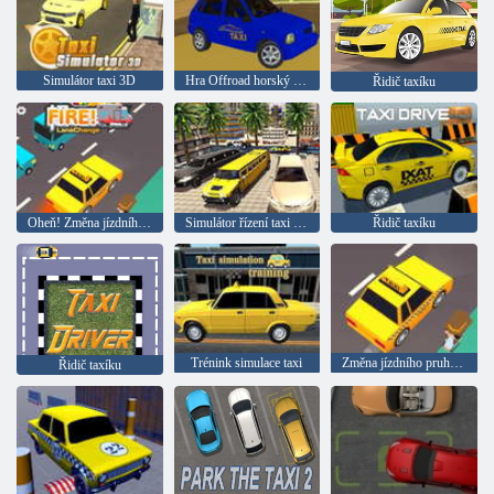
Simulátor taxi 3D
Hra Offroad horský taxikář
Řidič taxíku
Oheň! Změna jízdního pruhu
Simulátor řízení taxi limuzíny
Řidič taxíku
Trénink simulace taxi
Změna jízdního pruhu 3D
Řidič taxíku