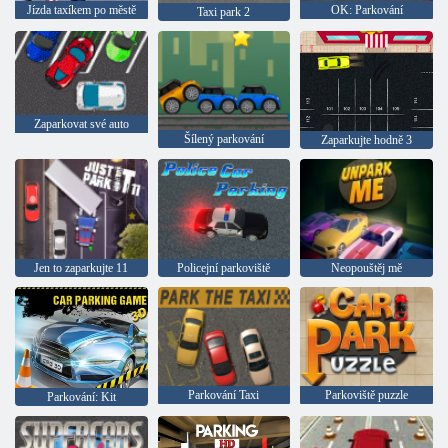
Jízda taxíkem po městě
OK: Parkování
Taxi park 2
Zaparkovat své auto
Šílený parkování
Zaparkujte hodně 3
Jen to zaparkujte 11
Policejní parkoviště
Neopouštěj mě
Parkování Taxi
Parkoviště puzzle
Parkování: Kit