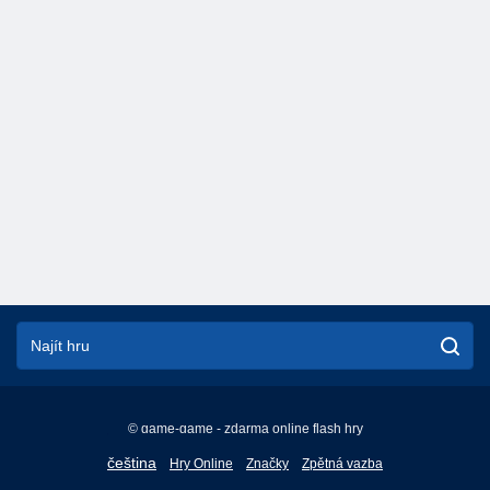
© game-game - zdarma online flash hry
English
čeština
Hry Online
Značky
Zpětná vazba