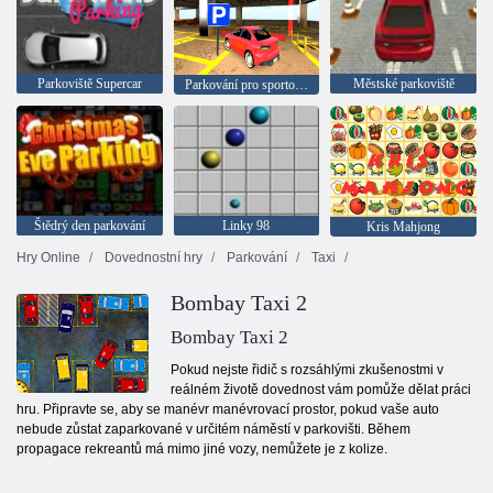
Parkoviště Supercar
Městské parkoviště
Parkování pro sportovní automobily
Štědrý den parkování
Linky 98
Kris Mahjong
Hry Online
Dovednostní hry
Parkování
Taxi
Bombay Taxi 2
Bombay Taxi 2
Pokud nejste řidič s rozsáhlými zkušenostmi v
reálném životě dovednost vám pomůže dělat práci
hru. Připravte se, aby se manévr manévrovací prostor, pokud vaše auto
nebude zůstat zaparkované v určitém náměstí v parkovišti. Během
propagace rekreantů má mimo jiné vozy, nemůžete je z kolize.