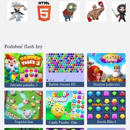
Podobné flash hry
Bubble Shooter HTML5
Sloučení království
Zahradní pohádky 3
Tropická fúze
Jewels Blitz 4
Candy Puzzles: Zdarma Match 3