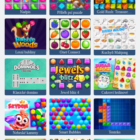
Nadpis
Gold Rush: Treasure Hunter
Příběh psí puzzle
Lesní bubliny
Onet Connect
Kuchyň Mahjong
Klasické domino
Jewel blitz 4
Cukroví hrdinové
Smart Bubbles
Tentriks
Nebeské kameny