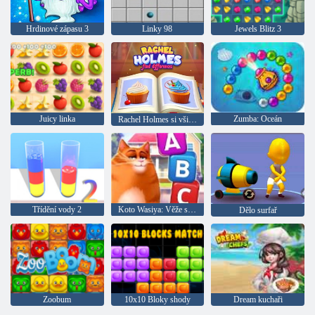
Hrdinové zápasu 3
Linky 98
Jewels Blitz 3
Juicy linka
Zumba: Oceán
Rachel Holmes si všimla rozdílu
Třídění vody 2
Koto Wasiya: Věže slov
Dělo surfař
Zoobum
10x10 Bloky shody
Dream kuchaři