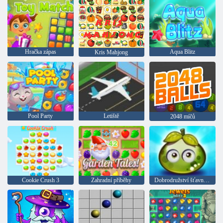
Hračka zápas
Aqua Blitz
Kris Mahjong
Pool Party
Letiště
2048 míčů
Cookie Crush 3
Zahradní příběhy
Dobrodružství šťavnatých bobulí