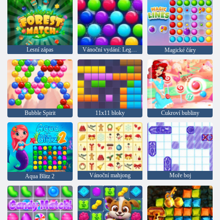
Lesní zápas
Vánoční vydání: Legrační bubliny
Magické čáry
Bubble Spirit
11x11 bloky
Cukroví bubliny
Vánoční mahjong
Moře boj
Aqua Blitz 2