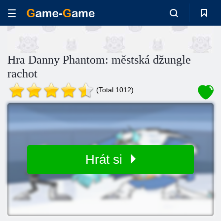
Hra Danny Phantom: městská džungle
rachot
(Total 1012)
Hrát si