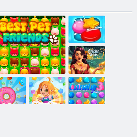
Candy Rain 2
1001 Arabské
noci 5: Sinbad
Seaman
ookie Crush
Top oblíbené přátelé
Candy Rain 4
Candy Rain 3