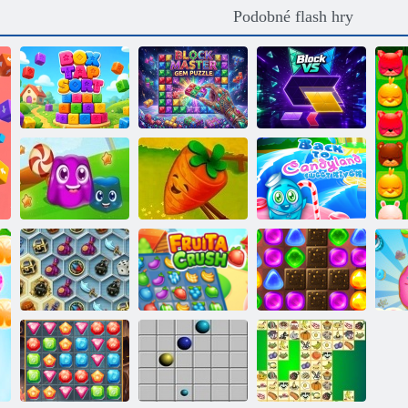
Podobné flash hry
Seřadit podle
typu Klikněte na
Mistr drahých
pole
bloků
Blokovat vs.
Zpět na
Candyland
Pudding Land
Příběh farmy
Sweet River
Poklady
mystického
Ovocný
Zpět na
moře
rozdrcení
Candyland 2
C