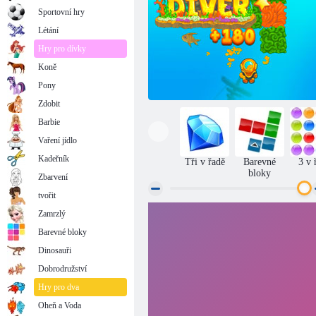
Sportovní hry
Létání
Hry pro dívky
Koně
Pony
Zdobit
Barbie
Vaření jídlo
Kadeřník
Tři v řadě
Barevné
3 v 
bloky
Zbarvení
tvořit
Zamrzlý
Fancy Diver
Barevné bloky
Dinosauři
Dobrodružství
Hry pro dva
Oheň a Voda