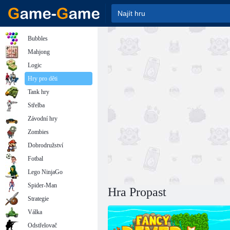
Bubbles
Mahjong
Logic
Hry pro děti
Tank hry
Střelba
Závodní hry
Zombies
Dobrodružství
Fotbal
Lego NinjaGo
Spider-Man
Hra Propast
Strategie
Válka
Odstřelovač