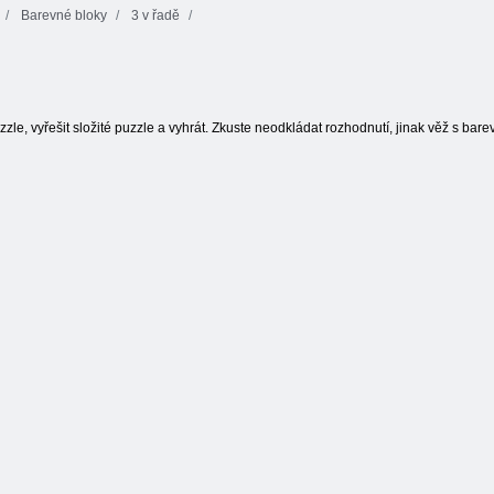
Barevné bloky
3 v řadě
Hledání pokladu
Linky 98
Kris Mahjong
zle, vyřešit složité puzzle a vyhrát. Zkuste neodkládat rozhodnutí, jinak věž s bare