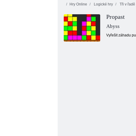
Hry Online
Logické hry
Tři v řadě
Propast
Abyss
Vyřešit záhadu puz
Záchranný motýl