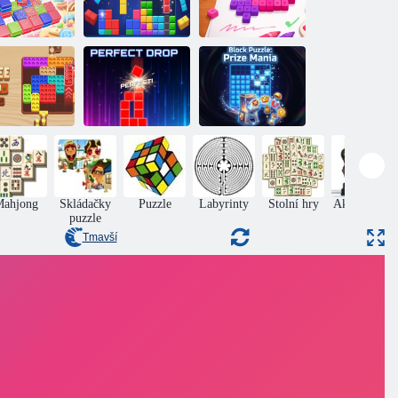
Klikněte na
adká revoluce
Stohovač
bloky
offee Match:
Dokonalý
Block Puzzle:
lock Puzzle
podzim
Prize Mania
Mahjong
Skládačky
Puzzle
Labyrinty
Stolní hry
Akční Boys
puzzle
Tmavší