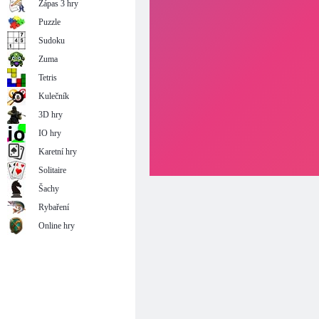
Zápas 3 hry
Puzzle
Sudoku
Zuma
Tetris
Kulečník
3D hry
IO hry
Karetní hry
Solitaire
Šachy
Rybaření
Online hry