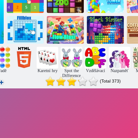
Zoo Block
Sloučit 10
Puzzle
Rozbalení věže
Sl
C
Vyplňte blok
Výbušný proud
Výbušné bloky
B
řadě
Karetní hry
Spot the
Vzdělávací
Nazpaměť
Difference
(Total 373)