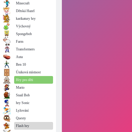
Minecraft
Dětská Hazel
karikatury hry
Výchovný
Spongebob
Farm
Transformers
Auta
Ben 10
Úniková místnost
Hry pro děti
Mario
Snail Bob
hry Sonic
Lyžování
Questy
Flash hry