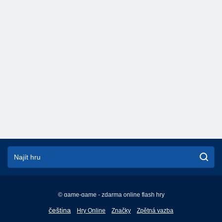
© game-game - zdarma online flash hry
English
čeština
Hry Online
Značky
Zpětná vazba