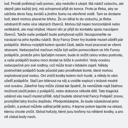
loď. Prostě potřebují vaši pomoc, aby nedošlo k utopit. Má nádrž vzduchu, ale
stejně jako každý jiný, má schopnost přijít do konce. Proto je třeba, aby se
udržela skrze řasy, korálů a jiného šumu na otevřené vodě. Tam se dostane
lodí, které mohou plavat ke břehu. Že on dělal to do vzduchu, je třeba
odstranit tři nebo více stejných čtverců. Mohou být nejen horizontálně nebo
vertikálně, ale mají ohýbat. Hlavní věc je přijít do kontaktu spolu navzájem
čtverců. Takže naše potápěč bude pohybovat vyšší. Nezapomeňte se
navázat na jeho kyslíku nádrži. Brzy Fancy Diver hry budete muset ušetřit pár
potápěče. Mohou rozptýlit kolem spodní části, takže musí pracovat se všemi
stranami. Nebezpečné mečoun může být vaším pomocníkem ve hře Funny
potápěče, protože jeho špičatým nosem, bude to snížit celou vrstvu podrostu,
a vaše potápěči budou moci dostat se blíže k uvolnění. Vody oceánu
nebezpečné pro své rostliny, což může trvat v lidském zajetí. Někdy
podmořské potápěči bude působit jako prostředek bomb, které mohou
explodovat pod vodou. Oni zničit kostky kolem nich husté, a někdy to vám
ušetří potápěče. Stačí jen kliknout na něj a uvidíte explozi v krásné modré
vod oceánu. Zákeřné řasy může zůstat tak špatně, že nemůžete najít žádnou
možnost uložit jeden z potápěčů, nebo dokonce několik dětí. Tato tragická
událost vás naučí myslet příště, když budete sbírat hrát Fancy Potápěč znovu,
promýšlet tahy trochu dopředu. Předpokládejme, že bude následovat jeho
průběh, a pokud můžete udělat ještě jednu. A teprve potom tapnite na oblast,
kterou chcete zničit. Sbírat hvězdy, které jsou tvořeny na některé kostky, a pro
ně získat body navíc.