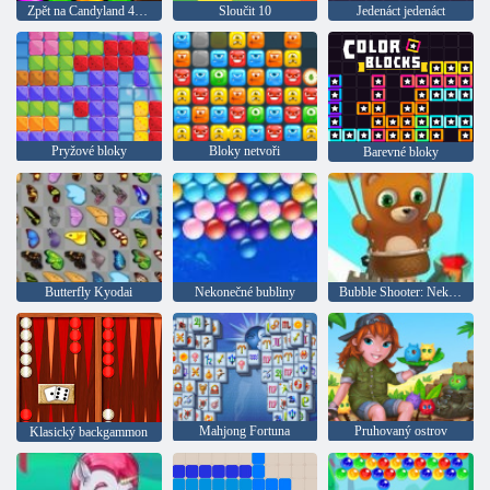
Zpět na Candyland 4: Lollipop Garden
Sloučit 10
Jedenáct jedenáct
Pryžové bloky
Bloky netvoři
Barevné bloky
Butterfly Kyodai
Nekonečné bubliny
Bubble Shooter: Nekonečno
Mahjong Fortuna
Pruhovaný ostrov
Klasický backgammon