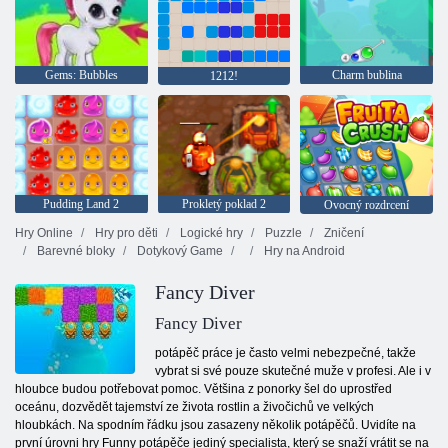
Gems: Bubbles
Charm bublina
1212!
Pudding Land 2
Prokletý poklad 2
Ovocný rozdrcení
Hry Online
Hry pro děti
Logické hry
Puzzle
Zničení
Barevné bloky
Dotykový Game
Hry na Android
Fancy Diver
Fancy Diver
potápěč práce je často velmi nebezpečné, takže
vybrat si své pouze skutečné muže v profesi. Ale i v
hloubce budou potřebovat pomoc. Většina z ponorky šel do uprostřed
oceánu, dozvědět tajemství ze života rostlin a živočichů ve velkých
hloubkách. Na spodním řádku jsou zasazeny několik potápěčů. Uvidíte na
první úrovni hry Funny potápěče jediný specialista, který se snaží vrátit se na