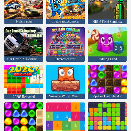
Ničení auta
Přežití mozkomorů
Hřiště Pixel Sandbox
Car Crash X Destruction Simulator
Čtvercový drtič
Pudding Land
Smíšené World: Weekend
Zpět na Candyland 2
2020! Reloaded