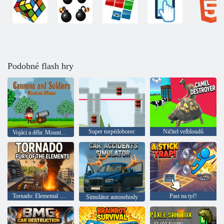
Podobné flash hry
Super torpédoborec
Ničitel velbloudů
Vojáci a děla: Mountain útok
Tornado: Elemental Fury
Past na tyč!
Simulátor autonehody