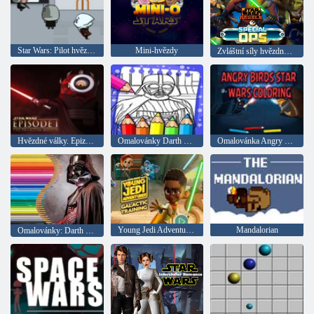
Star Wars: Pilot hvězdného stíhacího X-křídla
Mini-hvězdy
Zvláštní síly hvězdných válek
Hvězdné války. Epizoda 1 Ghost Minion
Omalovánky Darth Vader
Omalovánka Angry Birds Star Wars
Young Jedi Adventures: Galaktický výcvik
Mandalorian
Omalovánky: Darth Vader