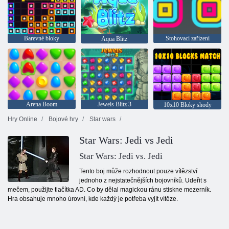
Barevné bloky
Stohovací zařízení
Aqua Blitz
Arena Boom
Jewels Blitz 3
10x10 Bloky shody
Hry Online
Bojové hry
Star wars
Star Wars: Jedi vs Jedi
Star Wars: Jedi vs. Jedi
Tento boj může rozhodnout pouze vítězství
jednoho z nejstatečnějších bojovníků. Udeřit s
mečem, použijte tlačítka AD. Co by dělal magickou ránu stiskne mezerník.
Hra obsahuje mnoho úrovní, kde každý je potřeba vyjít vítěze.