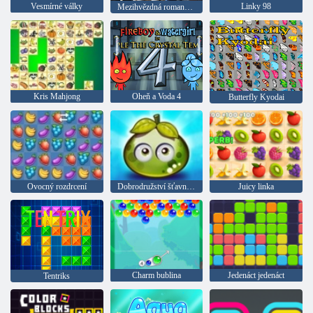
Vesmírné války
Linky 98
Mezihvězdná romance Star Wars
Kris Mahjong
Oheň a Voda 4
Butterfly Kyodai
Ovocný rozdrcení
Dobrodružství šťavnatých bobulí
Juicy linka
Charm bublina
Jedenáct jedenáct
Tentriks