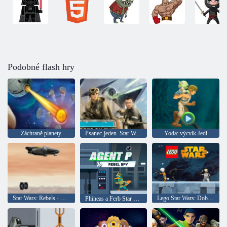
Podobné flash hry
Záchraně planety
Psanec-jeden. Star Wars: Boty na zemi
Yoda: výcvik Jedi
Star Wars: Rebels - Duch nájezd
Lego Star Wars: Dobrodružství
Phineas a Ferb Star Wars: Agent P Rebel Alliance