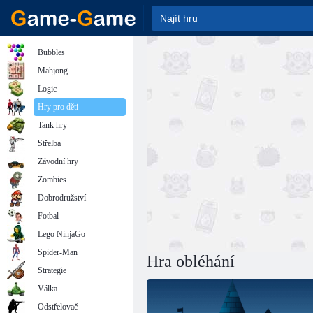
Bubbles
Mahjong
Logic
Hry pro děti
Tank hry
Střelba
Závodní hry
Zombies
Dobrodružství
Fotbal
Lego NinjaGo
Spider-Man
Hra obléhání
Strategie
Válka
Odstřelovač