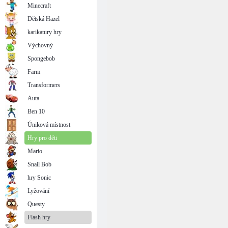
Minecraft
Dětská Hazel
karikatury hry
Výchovný
Spongebob
Farm
Transformers
Auta
Ben 10
Úniková místnost
Hry pro děti
Mario
Snail Bob
hry Sonic
Lyžování
Questy
Flash hry