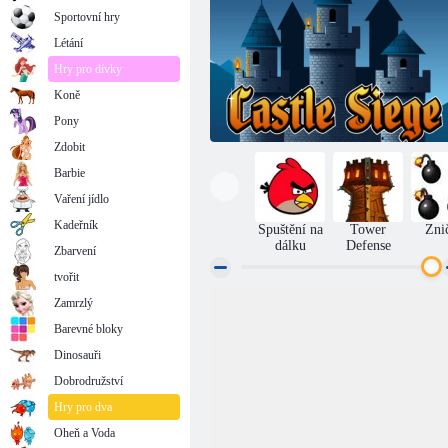
Sportovní hry
Létání
Hry pro dívky
Koně
Pony
Zdobit
Barbie
Vaření jídlo
Kadeřník
Spuštění na
Tower
Zni
dálku
Defense
Zbarvení
tvořit
Zamrzlý
Obléhání hradu
Barevné bloky
Dinosauři
Dobrodružství
Hry pro dva
Oheň a Voda