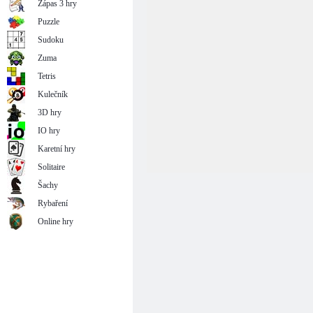
Zápas 3 hry
Puzzle
Sudoku
Zuma
Tetris
Kulečník
3D hry
IO hry
Karetní hry
Solitaire
Šachy
Rybaření
Online hry