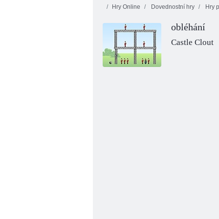
Hry Online
Dovednostní hry
Hry p
obléhání
Castle Clout
Basketbalová oběžná dráha