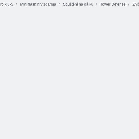
ro kluky
Mini flash hry zdarma
Spuštění na dálku
Tower Defense
Zni
Lukostřelba
Útěk ze Lvího
Hradby: Hradní
Vojáci a děla:
hradu
válka
Mountain útok