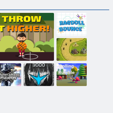
Rag panenka
skáče
Ochrana
království
tok pěchoty:
Kutálí se a
jová 3D FPS
Házejte to výše!
Cesta války
rachotí