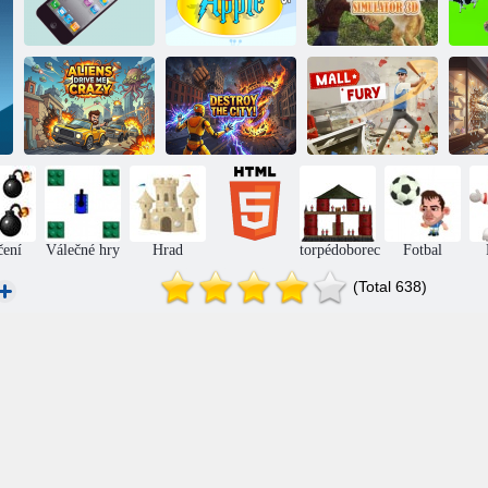
Rozzlobený
Hungry Cheetah
Zlomte telefon
Finches
Simulator 3D
Mimozemšťané
mě přivádějí k
Zn
šílenství
Zničte město!
Fury Mall
čení
Válečné hry
Hrad
torpédoborec
Fotbal
(Total 638)