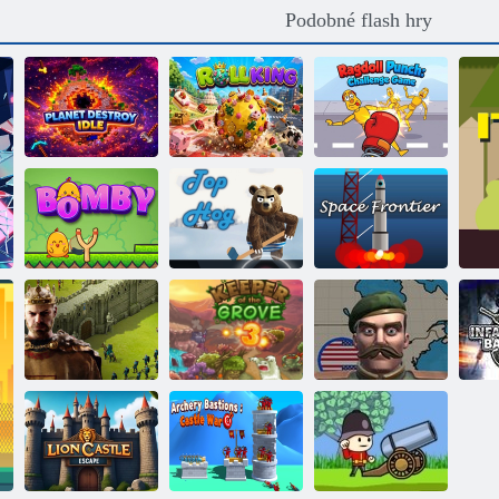
Podobné flash hry
Zničení planety
v pohotovostním
Udeř do hadrové
režimu
Královské válení
panenky
Bomby
Zbavte se
Vesmírná čára
Král: Světová
Ú
Imperia online
Keeper Grove 3
válka
Bo