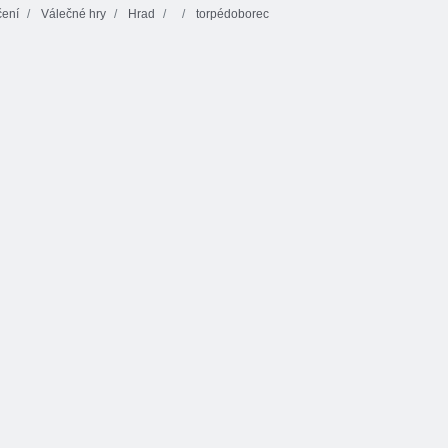
čení
Válečné hry
Hrad
torpédoborec