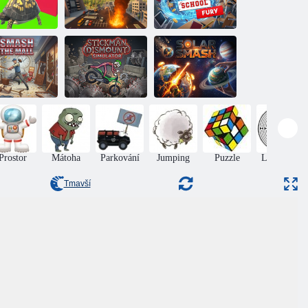
Ničitel
Tornado:
velbloudů
Elemental Fury
Školní vztek
Stickman:
ičit nákupní
Dismount
centrum
Simulator
Solární bitva
Prostor
Mátoha
Parkování
Jumping
Puzzle
Labyrinty
Tmavší