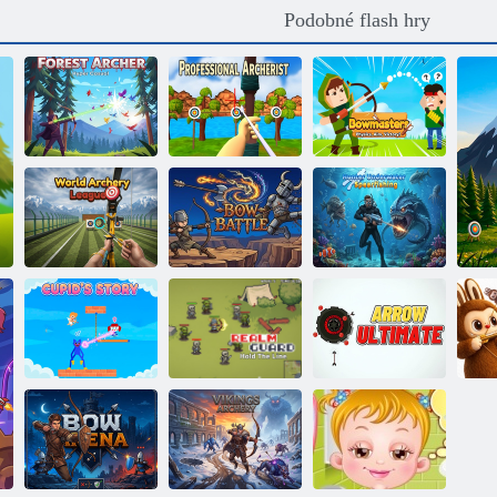
Podobné flash hry
Profesionální
Lesní lukostřelec
lukostřelec
Mistři luku
Světová
Lovec, podvodní
lukostřelecká
podmořský
liga
Archer boj
rybolov
Cupid's Tale:
The Love
Archer's Bow
Stráž království
Poslední šíp
La