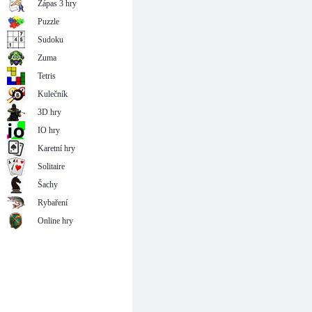
Zápas 3 hry
Puzzle
Sudoku
Zuma
Tetris
Kulečník
3D hry
IO hry
Karetní hry
Solitaire
Šachy
Rybaření
Online hry