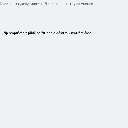
řelec
Dotykový Game
šibenice
Hry na Android
, šíp propuštěn z přídě snížit lano a dělat to v krátkém čase.