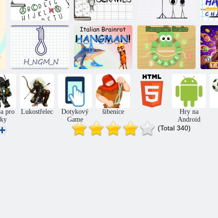
Klasický
oběšenec
Hra kat: Scribble
Popravčí
Italská mozková
Mis
Kat Plus
viselitsa
Šibenice: Had
s
ba pro
Lukostřelec
Dotykový
šibenice
Hry na
uky
Game
Android
(Total 340)