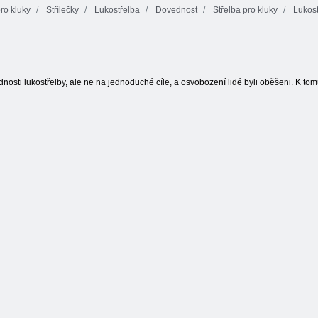
ro kluky
Střílečky
Lukostřelba
Dovednost
Střelba pro kluky
Lukost
Vikingská
Archers Arena
lukostřelba
Čas dát dítě spát
dnosti lukostřelby, ale ne na jednoduché cíle, a osvobození lidé byli oběšeni. K tomu