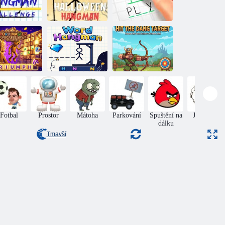
Hangman
Halloween
Challenge
šibenice
Šibenice
tr slova: Test
lovní zásoby
Puzzle šibenice
Nebezpečný cíl
Fotbal
Prostor
Mátoha
Parkování
Spuštění na
Jumping
dálku
Tmavší