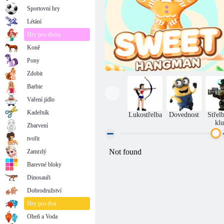
Sportovní hry
Létání
Hry pro dívky
Koně
Pony
Zdobit
Barbie
Vaření jídlo
Kadeřník
Lukostřelba
Dovednost
Střel
kl
Zbarvení
tvořit
Zamrzlý
Máslo šibenice
Barevné bloky
Dinosauři
Dobrodružství
Hry pro dva
Oheň a Voda