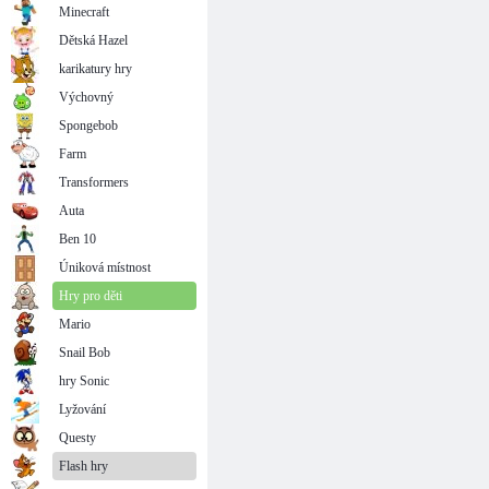
Minecraft
Dětská Hazel
karikatury hry
Výchovný
Spongebob
Farm
Transformers
Auta
Ben 10
Úniková místnost
Hry pro děti
Mario
Snail Bob
hry Sonic
Lyžování
Questy
Flash hry