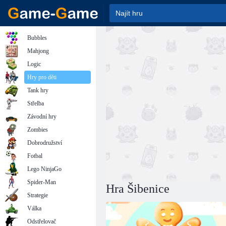
Bubbles
Mahjong
Logic
Hry pro děti
Tank hry
Střelba
Závodní hry
Zombies
Dobrodružství
Fotbal
Lego NinjaGo
Spider-Man
Hra Šibenice
Strategie
Válka
Odstřelovač