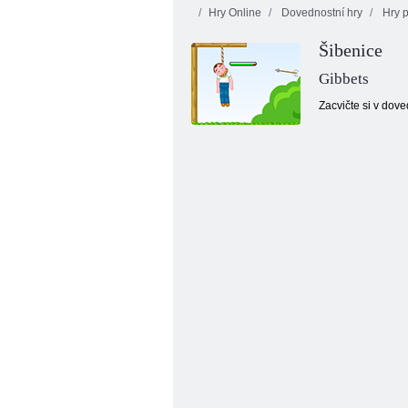
Hry Online
Dovednostní hry
Hry p
Šibenice
Gibbets
Zacvičte si v dove
Fyzika lukostřeleckých panenek