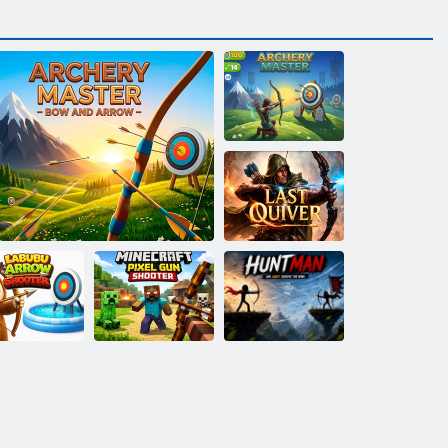
Mistr
lukostřelby
Poslední toulec
Minecraft Pixel
bubu Střelec
Mistr lukostřelec - Luk a šípy
střílečka
Lovec