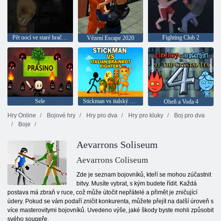
Pět nocí ve staré hračce 2020
Fighting Club 2
Vězení Escape 2020
Sele
Stickman vs italský mozek
Oheň a Voda 4
Hry Online
Bojové hry
Hry pro dva
Hry pro kluky
Boj pro dva
Boje
Aevarrons Soliseum
Aevarrons Coliseum
Zde je seznam bojovníků, kteří se mohou zúčastnit
bitvy. Musíte vybrat, s kým budete řídit. Každá
postava má zbraň v ruce, což může útočit nepřátelé a přimět je zničující
údery. Pokud se vám podaří zničit konkurenta, můžete přejít na další úroveň s
více masterovitymi bojovníků. Uvedeno výše, jaké škody byste mohli způsobit
svého soupeře.