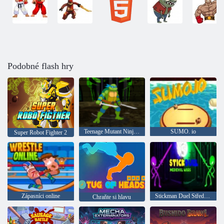
Podobné flash hry
Teenage Mutant Ninja Turtles: Kikin to old school
SUMO. io
Super Robot Fighter 2
Zápasníci online
Stickman Duel Středověké války
Chraňte si hlavu