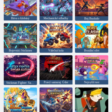
Bitva o klobásy
Mechanické stíhačky
Boj Bushido
Bojovníci Stickmen
Válečná kola
Brutální střet
Pravý samuraj: Úder
Nejvyšší test
Stickman Fighter: Sakura Edition