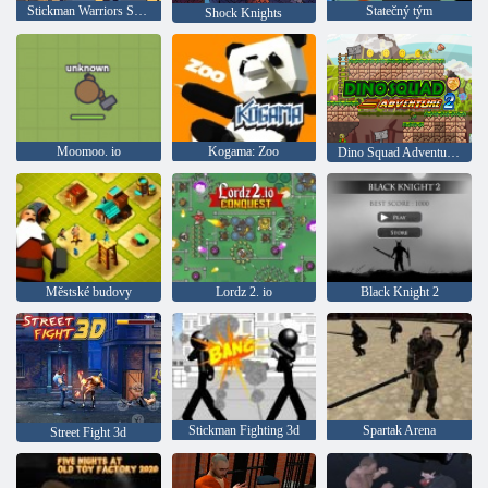
Stickman Warriors Superhrdinská bitva
Statečný tým
Shock Knights
Moomoo. io
Kogama: Zoo
Dino Squad Adventure 2
Městské budovy
Lordz 2. io
Black Knight 2
Stickman Fighting 3d
Spartak Arena
Street Fight 3d