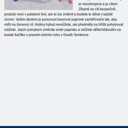
je neozbrojený a je cílem.
Zřejmě se cítí bezpečně,
protože není v palebné linii, ale to lze změnit a budete to dělat v každé
úrovni. Vaším úkolem je posunout laserový paprsek zaměřovače tak, aby
mířil na červený cíl. Hrdiny hýbat nemůžete, ale předměty na hřišti pohybovat
můžete. Jejich pohybem změníte směr paprsku a můžete střílet kliknutím na
kulaté tlačítko v pravém dolním rohu v Death Sentence.