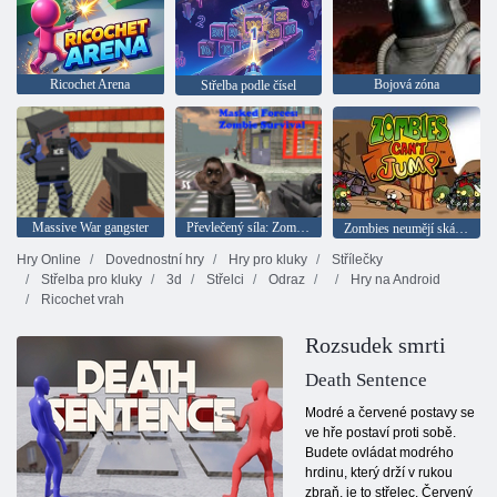
Ricochet Arena
Bojová zóna
Střelba podle čísel
Massive War gangster
Převlečený síla: Zombie Survival
Zombies neumějí skákat
Hry Online
Dovednostní hry
Hry pro kluky
Střílečky
Střelba pro kluky
3d
Střelci
Odraz
Hry na Android
Ricochet vrah
Rozsudek smrti
Death Sentence
Modré a červené postavy se
ve hře postaví proti sobě.
Budete ovládat modrého
hrdinu, který drží v rukou
zbraň, je to střelec. Červený