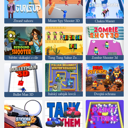
Zbraně nahoru
Mister Spy Shooter 3D
Chakra Master
Střelec skákající z cíle
Tung Tung Sahur Zombie
Zombie Shooter 3d
Italský zabiják lovců mozkomorů
Dvojitá ochrana
Bullet Man 3D