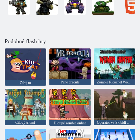
Podobné flash hry
Pane dracule
Zombie Ricochet Woman Hunter
Zabij to
Cílový triumf
Operátor vs Skibidi monster: zábavná bitva
Hloupé zombie online