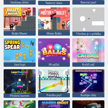
Stickman střelec
Barevné punč
Tankový chaos
Bullet Master
Mister Bullet
Všechno je v pořádku
Jarní kopí
99 míčků
Kočičí míč
Položka pryč
Rozbijte cihly
Přetížení laserem