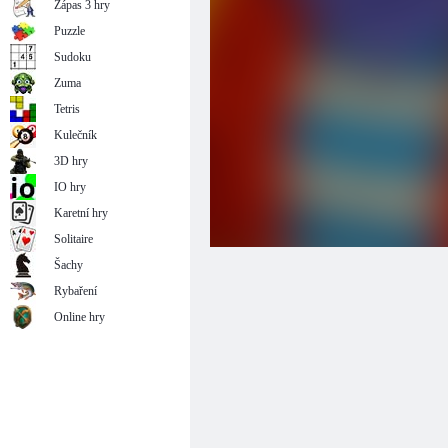
Zápas 3 hry
Puzzle
Sudoku
Zuma
Tetris
Kulečník
3D hry
IO hry
Karetní hry
Solitaire
Šachy
Rybaření
Online hry