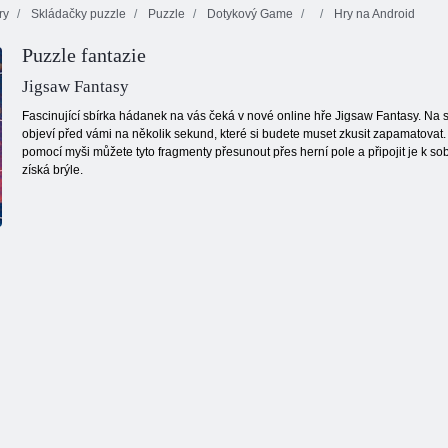
ry
Skládačky puzzle
Puzzle
Dotykový Game
Hry na Android
Cafe Emily:
Puzzle fantazie
Bubble Shooter:
Home sweet
Klasický
Nekonečno
home
backgammon
Jigsaw Fantasy
Fascinující sbírka hádanek na vás čeká v nové online hře Jigsaw Fantasy. Na 
objeví před vámi na několik sekund, které si budete muset zkusit zapamatovat
pomocí myši můžete tyto fragmenty přesunout přes herní pole a připojit je k s
získá brýle.