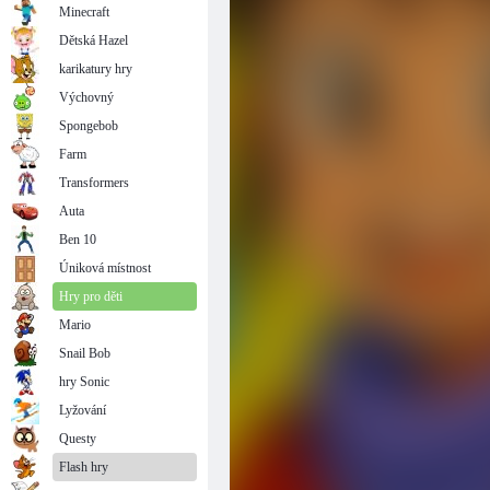
Minecraft
Dětská Hazel
karikatury hry
Výchovný
Spongebob
Farm
Transformers
Auta
Ben 10
Úniková místnost
Hry pro děti
Mario
Snail Bob
hry Sonic
Lyžování
Questy
Flash hry