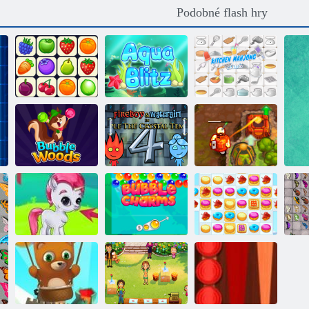
Podobné flash hry
Kuchyň
Onet Connect
Aqua Blitz
Mahjong
Prokletý poklad
Lesní bubliny
Oheň a Voda 4
2
Gems: Bubbles
Charm bublina
Cookie Crush 2