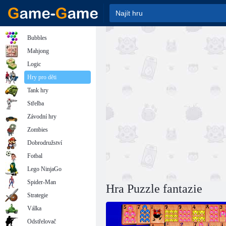
Bubbles
Mahjong
Logic
Hry pro děti
Tank hry
Střelba
Závodní hry
Zombies
Dobrodružství
Fotbal
Lego NinjaGo
Spider-Man
Hra Puzzle fantazie
Strategie
Válka
Odstřelovač