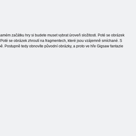
samém začátku hry si budete muset vybrat úroveň složitosti. Poté se obrázek
. Poté se obrázek zhroutí na fragmentech, které jsou vzájemně smíchané. S
obě. Postupně tedy obnovíte původní obrázky, a proto ve hře Gigsaw fantazie