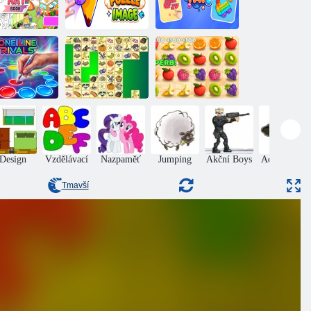
Zkombinujte
Tapny on
ick Art Book
obraz hádanky
Bubbles
valové jedné
řady
Kris Mahjong
Juicy linka
Design
Vzdělávací
Nazpaměť
Jumping
Akční Boys
Adventures
Tmavší