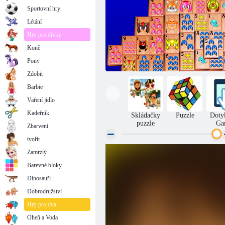
Sportovní hry
Létání
Hry pro dívky
Koně
Pony
Zdobit
Barbie
Vaření jídlo
Kadeřník
Skládačky
Puzzle
Doty
puzzle
Ga
Zbarvení
tvořit
Zamrzlý
Mahjong Sonic
Barevné bloky
Dinosauři
Dobrodružství
Hry pro dva
Oheň a Voda