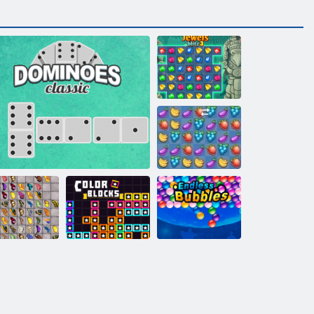
Jewels Blitz 3
Ovocný
rozdrcení
Mahjong s
Nekonečné
motýly
Klasické domino
Barevné bloky
bubliny