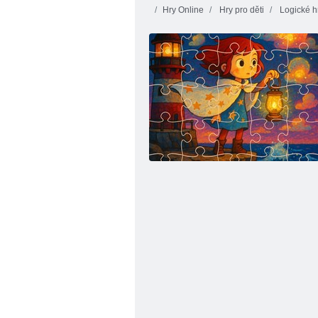
Hry Online
Hry pro děti
Logické h
Butterfly Kyodai