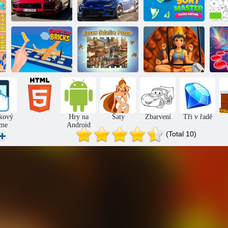
2020 Porsche
Subaru Brz
Cayenne GTS
2022
Mistr třídění
St
Konstruktor z
Ri
kostek
Solitaire puzzle
Jimail
kový
Hry na
Šaty
Zbarvení
Tři v řadě
me
Android
(Total 10)