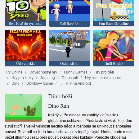
Ben 10 až do rychlosti
Fun Race 3D online
Fall Race 3d
Útěk z pekla
Oxid oslí 3d
Thrill Rush 3
Hry Online
Dovednostní hry
Funny Games
Hry pro děti
Hry pro kluky
Jumping
Dinosauři
Hry, kde musíte spustit
Dino
Dotykový Game
Hry na Android
Dino běží
Dino Run
Každý ví, že dinosaury zanikly v důsledku
globálního ochlazení. Představte si však, že jedno
z zvířat příliš velké velikosti necítilo něco a rozhodla se uniknout z anomálie
počasí. Rozhodl se jít do hor a schovat se v teplé jeskyni. Hrdina bude muset
běžet dlouhou cestu přes poušť, skákat přes kaktusy. Pomozte chudému