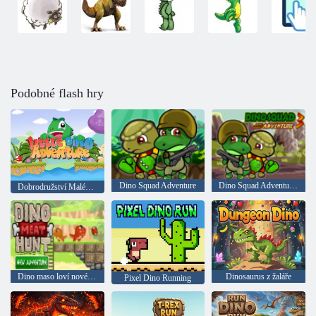
Podobné flash hry
Dino Squad Adventure
Dino Squad Adventure 3
Dobrodružství Malého Dino
Dino maso loví nové dobrodružství
Dinosaurus z žaláře
Pixel Dino Running