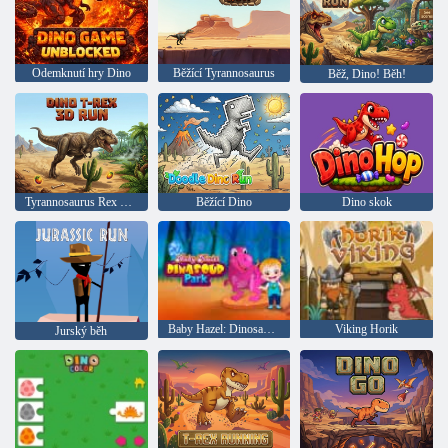
Odemknutí hry Dino
Běžící Tyrannosaurus
Běž, Dino! Běh!
Tyrannosaurus Rex běží 3D
Běžící Dino
Dino skok
Baby Hazel: Dinosaur Park
Viking Horik
Jurský běh