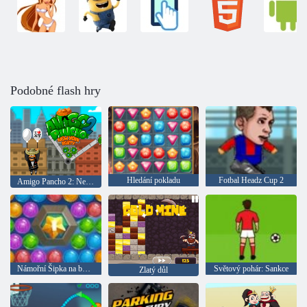
Podobné flash hry
Hledání pokladu
Fotbal Headz Cup 2
Amigo Pancho 2: New York Party
Námořní Šipka na bubliny
Světový pohár: Sankce
Zlatý důl