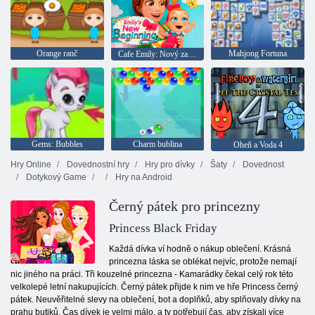
Orange ranč
Mahjong Fortuna
Cafe Emily: Nový začátek
Gems: Bubbles
Charm bublina
Oheň a Voda 4
Hry Online
Dovednostní hry
Hry pro dívky
Šaty
Dovednost
Dotykový Game
Hry na Android
Černý pátek pro princezny
Princess Black Friday
Každá dívka ví hodně o nákup oblečení. Krásná
princezna láska se oblékat nejvíc, protože nemají
nic jiného na práci. Tři kouzelné princezna - Kamarádky čekal celý rok této
velkolepé letní nakupujících. Černý pátek přijde k nim ve hře Princess černý
pátek. Neuvěřitelné slevy na oblečení, bot a doplňků, aby splňovaly dívky na
prahu butiků. Čas dívek je velmi málo, a ty potřebují čas, aby získali více