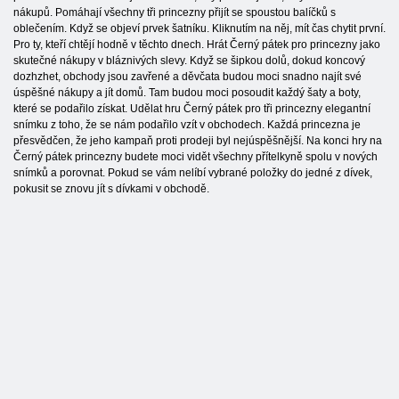
nákupů. Pomáhají všechny tři princezny přijít se spoustou balíčků s
oblečením. Když se objeví prvek šatníku. Kliknutím na něj, mít čas chytit první.
Pro ty, kteří chtějí hodně v těchto dnech. Hrát Černý pátek pro princezny jako
skutečné nákupy v bláznivých slevy. Když se šipkou dolů, dokud koncový
dozhzhet, obchody jsou zavřené a děvčata budou moci snadno najít své
úspěšné nákupy a jít domů. Tam budou moci posoudit každý šaty a boty,
které se podařilo získat. Udělat hru Černý pátek pro tři princezny elegantní
snímku z toho, že se nám podařilo vzít v obchodech. Každá princezna je
přesvědčen, že jeho kampaň proti prodeji byl nejúspěšnější. Na konci hry na
Černý pátek princezny budete moci vidět všechny přítelkyně spolu v nových
snímků a porovnat. Pokud se vám nelíbí vybrané položky do jedné z dívek,
pokusit se znovu jít s dívkami v obchodě.