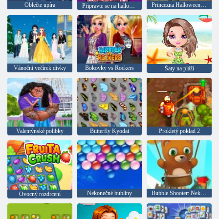
Oblečte upíra
Princezna Halloween Party
Připravte se na halloween
Vánoční večírek dívky
Bokovky vs Rockers
Šaty na pláži
Valentýnské polibky
Butterfly Kyodai
Prokletý poklad 2
Nekonečné bubliny
Bubble Shooter: Nekonečno
Ovocný rozdrcení