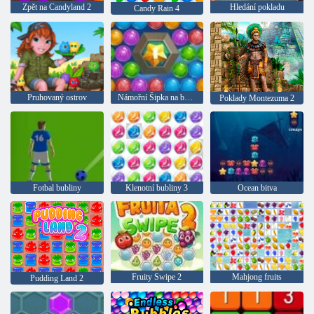
Zpět na Candyland 2
Hledání pokladu
Candy Rain 4
Pruhovaný ostrov
Námořní Šipka na bubliny
Poklady Montezuma 2
Fotbal bubliny
Klenotní bubliny 3
Ocean bitva
Fruity Swipe 2
Mahjong fruits
Pudding Land 2