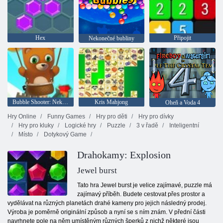
Hex
Připojit
Nekonečné bubliny
Bubble Shooter: Nekonečno
Kris Mahjong
Oheň a Voda 4
Hry Online
Funny Games
Hry pro děti
Hry pro dívky
Hry pro kluky
Logické hry
Puzzle
3 v řadě
Inteligentní
Místo
Dotykový Game
Drahokamy: Explosion
Jewel burst
Tato hra Jewel burst je velice zajímavé, puzzle má
zajímavý příběh. Budete cestovat přes prostor a
vydělávat na různých planetách drahé kameny pro jejich následný prodej.
Výroba je poměrně originální způsob a nyní se s ním znám. V přední části
navrhnete pole na něm umístěným různých šperků z nichž některé jsou