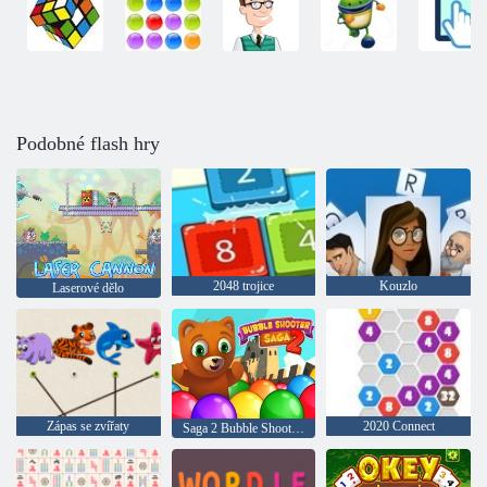
Podobné flash hry
2048 trojice
Kouzlo
Laserové dělo
Zápas se zvířaty
2020 Connect
Saga 2 Bubble Shooter 2