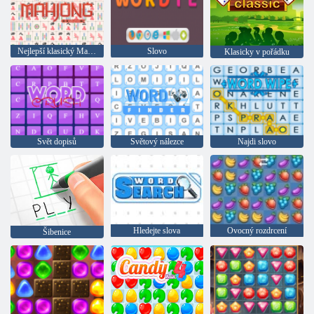
Nejlepší klasický Mahjong
Slovo
Klasicky v pořádku
Svět dopisů
Světový nálezce
Najdi slovo
Hledejte slova
Ovocný rozdrcení
Šibenice