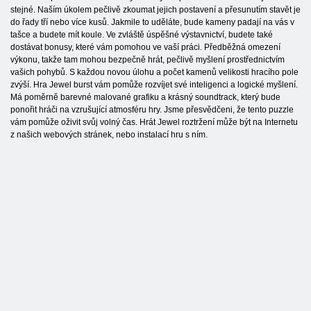
stejné. Naším úkolem pečlivě zkoumat jejich postavení a přesunutím stavět je
do řady tří nebo více kusů. Jakmile to uděláte, bude kameny padají na vás v
tašce a budete mít koule. Ve zvláště úspěšné výstavnictví, budete také
dostávat bonusy, které vám pomohou ve vaší práci. Předběžná omezení
výkonu, takže tam mohou bezpečně hrát, pečlivě myšlení prostřednictvím
vašich pohybů. S každou novou úlohu a počet kamenů velikosti hracího pole
zvýší. Hra Jewel burst vám pomůže rozvíjet své inteligenci a logické myšlení.
Má poměrně barevné malované grafiku a krásný soundtrack, který bude
ponořit hráči na vzrušující atmosféru hry. Jsme přesvědčeni, že tento puzzle
vám pomůže oživit svůj volný čas. Hrát Jewel roztržení může být na Internetu
z našich webových stránek, nebo instalací hru s ním.