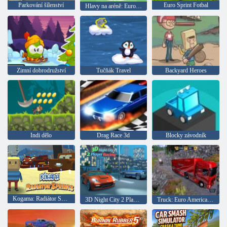
Parkování šílenství
Euro Sprint Fotbal
Hlavy na aréně: Euro fotbal
Zimní dobrodružství
Tučňák Travel
Backyard Heroes
Indi dělo
Drag Race 3d
Blocky závodník
Kogama: Radiátor Springs
3D Night City 2 Player Racing
Truck: Euro American Tour