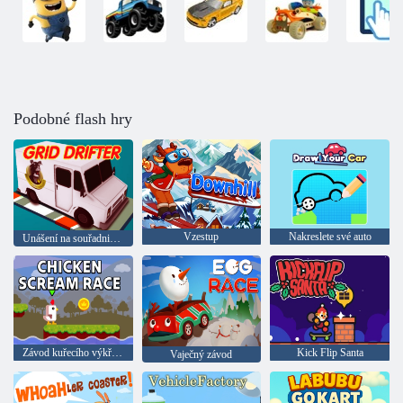
Podobné flash hry
Vzestup
Nakreslete své auto
Unášení na souřadnicové síti
Závod kuřecího výkřiku
Kick Flip Santa
Vaječný závod