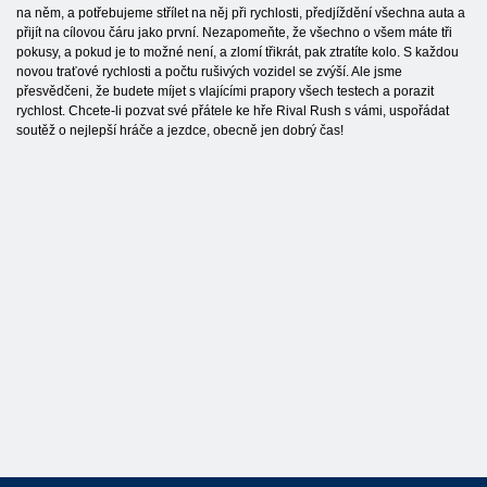
na něm, a potřebujeme střílet na něj při rychlosti, předjíždění všechna auta a
přijít na cílovou čáru jako první. Nezapomeňte, že všechno o všem máte tři
pokusy, a pokud je to možné není, a zlomí třikrát, pak ztratíte kolo. S každou
novou traťové rychlosti a počtu rušivých vozidel se zvýší. Ale jsme
přesvědčeni, že budete míjet s vlajícími prapory všech testech a porazit
rychlost. Chcete-li pozvat své přátele ke hře Rival Rush s vámi, uspořádat
soutěž o nejlepší hráče a jezdce, obecně jen dobrý čas!