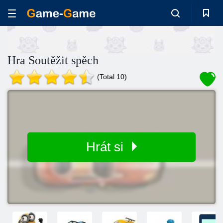
Hra Soutěžit spěch
(Total 10)
Hrát si