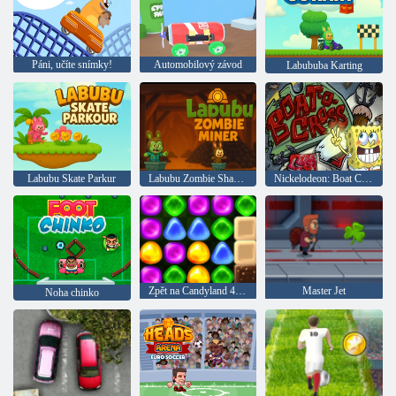
Páni, učíte snímky!
Automobilový závod
Labububa Karting
Labubu Skate Parkur
Labubu Zombie Shakhtar
Nickelodeon: Boat Cross 2
Zpět na Candyland 4: Lollipop Garden
Master Jet
Noha chinko