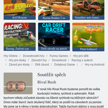
4x4 Monster
Simulátor auto-katastrofy: prasknutí a ladění
Burnin Rubber 5 xs
Racing: Zničení a pronásledování
Drift závody na autech
Piloti hrdinové
Hry Online
Dovednostní hry
Funny Games
Hry pro děti
Hry pro kluky
Závodní hry
Dovednost
Racing v autech
Závod pro kluky
Děti závod
Dotykový Game
Hry na Android
Soutěžit spěch
Rival Rush
V nové hře Rival Rush budeme ponořit do světa
burácející motory, rychlost a adrenalin. Rádi
bychom někdy zúčastnit závodu na šílené rychlosti na běžných silnicích?
Dnes máte šanci! Jack zkušený řidič, který se podílí na závodech za peníze.
My jsme se k němu v tomto dobrodružství. Takže bychom dálnici s vozy jezdit