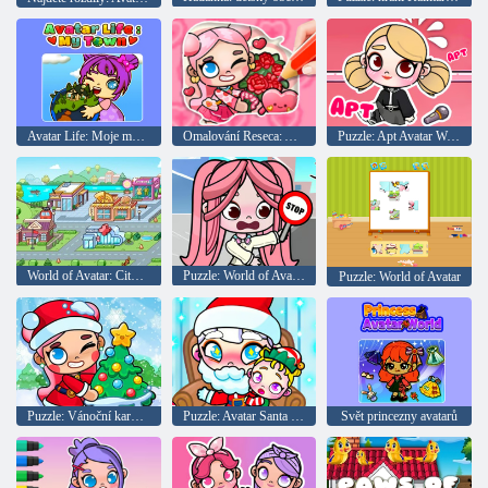
Avatar Life: Moje město
Omalování Reseca: Avatar na Valentýna
Puzzle: Apt Avatar World
World of Avatar: City of Dreams
Puzzle: World of Avatar Traffic
Puzzle: World of Avatar
Puzzle: Vánoční karneval World of Avatar
Puzzle: Avatar Santa Claus
Svět princezny avatarů