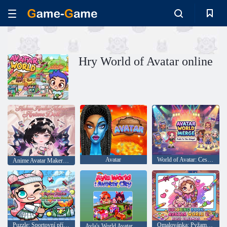
Hry World of Avatar online
Avatar
World of Avatar: Cesta na scénu!
Anime Avatar Maker: Anime Doll
Puzzle: Sportovní příběhy ze světa Avatar
Omalovánka: Pyžamo World of Avatar Rosie
Ayla's World Avatar City