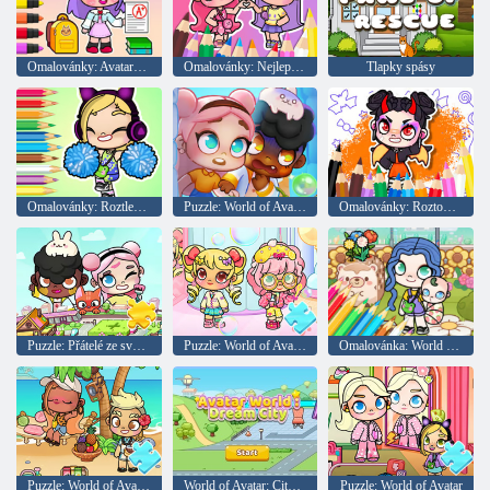
Omalovánky: Avatarův školní den
Omalovánky: Nejlepší přátelé ve světě Avatara
Tlapky spásy
Omalovánky: Roztleskávačka ze světa Avatara
Puzzle: World of Avatar Halloween
Omalovánky: Roztomilý ďábel World of Avatar
Puzzle: Přátelé ze světa Avatar
Puzzle: World of Avatar: Candy Girl
Omalovánka: World of Avatars Péče o děti
Puzzle: World of Avatar Sunbathing
World of Avatar: City of Dreams
Puzzle: World of Avatar