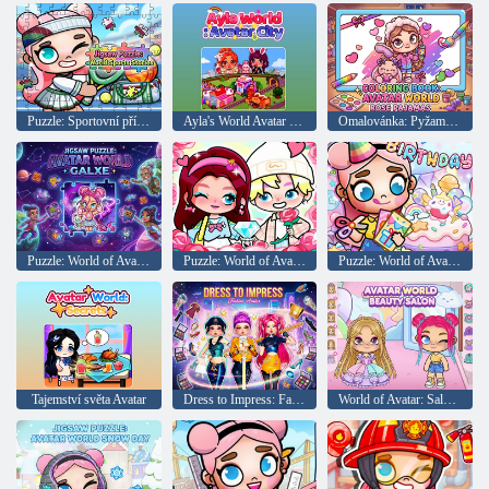
Puzzle: Sportovní příběhy ze světa Avatar
Ayla's World Avatar City
Omalovánka: Pyžamo World of Avatar Rosie
Puzzle: World of Avatar Galx
Puzzle: World of Avatar Valentýn
Puzzle: World of Avatar. Všechno nejlepší k narozeninám!
Tajemství světa Avatar
Dress to Impress: Fashion Avatar
World of Avatar: Salon krásy