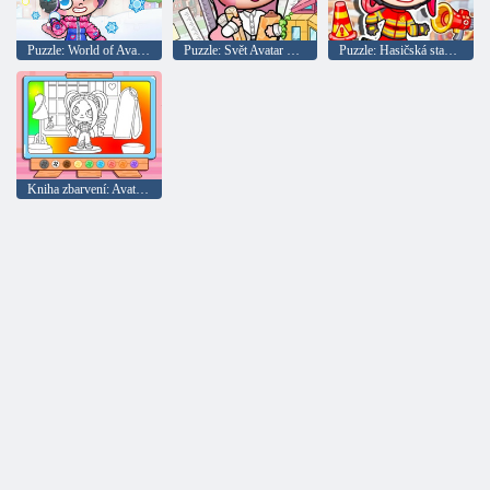
Puzzle: World of Avatar Snowy Day
Puzzle: Svět Avatar City Builder
Puzzle: Hasičská stanice Mir Avatar
Kniha zbarvení: Avatar dívky na nakupování