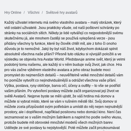
Hry Online
Všichni
Světové hry avatarů
Každý uživatel internetu má svého vlastního avatara – malý obrázek, který
vidí ostatní uživatelé. Jsou prakticky všude, od naší poštovní schránky po
stránky na sociálních sítích. Někdy je lidé vytvářejí co nejpodobnější svému
skutečnému já, ale mnohem častěji se používá vylepšená verze - jsou
přidány všechny ty funkce, které by člověk chtěl mít, ale z toho či onoho
důvodu je to nemožné. Jaký by byl náš život, kdybychom dokázali splnit
absolutně všechna naše přání? Přesně tuto otázku si vývojáři položili a ve
výsledku se objevila hra Avatar World. Představuje anime svět, který je velmi
podobný tomu našemu, ale každý si v něm buduje svůj život, jak chce. Hra
pro vás začne výběrem vlastního avatara a jeho obraz budete moci
promyslet do nejmenších detailů – neuvěřitelně velké množství detailů vám
ho pomůže vytvořit co nejindividuálnější a odrážet všechna vaše přání.
Výška, postava, rysy obličeje, barva očí, účesy a outfity – to vše se podřídí
vašim přáním. Po vytvoření postavy můžete začít organizovat její život ve
světě Avatarů. Nejprve byste se měli ujistit, že váš hrdina má domov a
můžete si vybrat místo, které se vám v rušném městě líbí. Svůj domov si
můžete zcela přizpůsobit svým potřebám a umístit do něj nejen nejnutnější
prostory, ale i doplňkové, například posilovnu nebo domácí kino. Není čas
seznamovat se s vaším možným šatníkem a naplnit ho podle svého vkusu,
protože budete mít obrovské množství modelů všech možných barev.
Udělejte ze své postavy tu nejstylovější. Poté můžete začít prozkoumávat