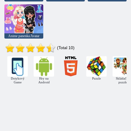
Anime panenka Avatar
(Total 10)
Dotykový
Hry na
Puzzle
Skládačky
Game
Android
puzzle