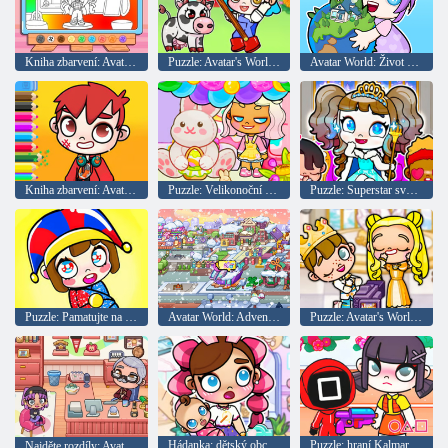
Kniha zbarvení: Avatar dívky na nakupování
Puzzle: Avatar's World New Farm
Avatar World: Život v mém městě
Kniha zbarvení: Avatar World Schoolboy
Puzzle: Velikonoční párty ve stylu avataru
Puzzle: Superstar světa Avatar
Puzzle: Pamatujte na svět avataru
Avatar World: Adventure
Puzzle: Avatar's World Film Studio
Hádanka: dětský obchod avatar
Puzzle: hraní Kalmary proti Avataru
Najděte rozdíly: Avatarův svět