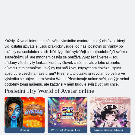
Každý uživatel internetu má svého vlastního avatara – malý obrázek, který
vidí ostatní uživatelé. Jsou prakticky všude, od naší poštovní schránky po
stránky na sociálních sítích. Někdy je lidé vytvářejí co nejpodobnější svému
skutečnému já, ale mnohem častěji se používá vylepšená verze - jsou
přidány všechny ty funkce, které by člověk chtěl mít, ale z toho či onoho
důvodu je to nemožné. Jaký by byl náš život, kdybychom dokázali splnit
absolutně všechna naše přání? Přesně tuto otázku si vývojáři položili a ve
výsledku se objevila hra Avatar World. Představuje anime svět, který je velmi
podobný tomu našemu, ale každý si v něm buduje svůj život, jak chce.
Poslední Hry World of Avatar online
Avatar
World of Avatar: Cesta na scénu!
Anime Avatar Maker: Anime Doll