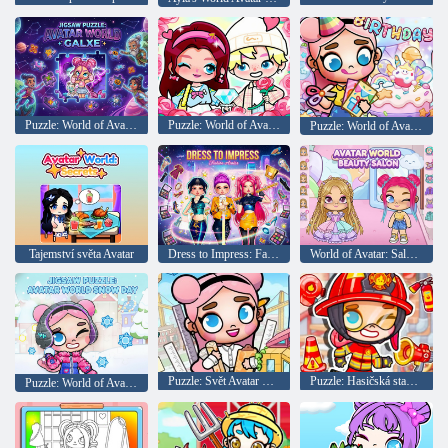
Puzzle: World of Avatar Galx
Puzzle: World of Avatar Valentýn
Puzzle: World of Avatar. Všechno nejlepší k narozeninám!
Tajemství světa Avatar
Dress to Impress: Fashion Avatar
World of Avatar: Salon krásy
Puzzle: Svět Avatar City Builder
Puzzle: Hasičská stanice Mir Avatar
Puzzle: World of Avatar Snowy Day