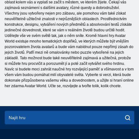
oblast kolem vás a vyplatí se začít s městem, ve kterém žijete. Čekají vás
zajímavá seznámení s dalšími avatary, různé questy a dobrodružství.
Všechny jsou vytvořeny nejen pro zábavu, ale pomohou vám také získat
neuvěřitelně užitečné znalosti v nejrůznějších oblastech. Prostřednictvím
konstrukce, designu, vytváření nových předmětů a absolvování testů získáte
jedinečné dovednosti, které se vám v reálném životě budou určitě hodit.
Udělejte vše ve svém světě tak, jak o něm sníte. Kromě hlavní hry Avatar
World existuje mnoho tematických doplňků, ve kterých můžete být vnějším
pozorovatelem života avatarů a bude vám nabídnut pouze nepřímý zásah do
jejich životů. Patří mezi ně omalovánky nebo puzzle vytvořené na jejich
základě. Tato možnost bude také neuvěřitelně zajímavá a užitečná, protože
si můžete hru procvičit a porozumět jí a poté začít vytvářet svého hrdinu.
Navíc si budete moci zahrát naučné hry rozvíjející paměť a všímavost a v tom
všem vám budou pomáhat milí obyvatelé světa. Vyberte si verzi, která bude
dokonale přizpůsobena vašemu věku a dovednostem, a užijte si hraní online
her zdarma Avatar World. Učte se, rozvíjejte a tvořte tolik, kolik chcete.