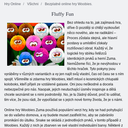
Hry Online
Všichni
Bezplatné online hry Woobies.
Fluffy Fun
Bez ohledu na to, jak zajímavá hra,
dříve či později si chtějí vyzkoušet
něco nového, ale ne radikální –
Proces zůstala stejná, ale hlavní
postavy a umístění získaly
rozlišovací obrat. Každý ví, že
logické hry sbírku řetězců
identických prvků a herní Zuma.
Nemůžeme říci, že je nevýhodou v
těchto hraček. Tyto pokyny jsou
vyráběny v různých variantách a vy jen najít svůj vlastní, čas od času se s ním
spojit. Všimněte si zdarma hry Woobies, kteří mluví o kosmických chlupaté
koloboks, kteří přijeli ze vzdálené galaxie. Oni jsou neškodné a docela
nebezpečné pro nás. Naopak, jejich neutuchající úsměv inspiruje a dělá
chcete seznámit se s nimi podrobněji. No, je tu žádný důvod, proč to udělat,
tím více, že jsou rádi, že vypořádat se s jejich nové formy života, že je s námi.
Online hry Woobies Zuma používá populární verzi hry, kdy se had pohybující
se do vašeho domova, a vy budete muset zastřelit ho, aby se zabránilo
pronikání do útulku. Snake se skládá z jednotlivých prvků, v tomto případě z
Woobies. Každý z nich je zbarven ve své vlastní individuální barvy. Některé z