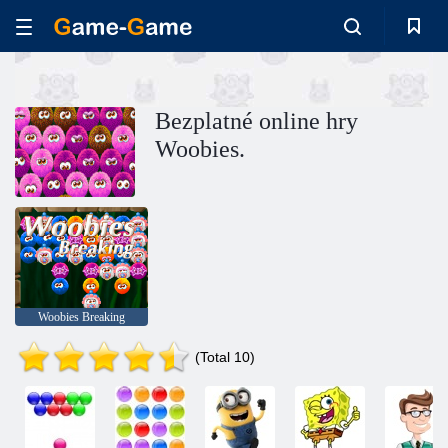
Bezplatné online hry
Woobies.
Woobies Breaking
(Total 10)