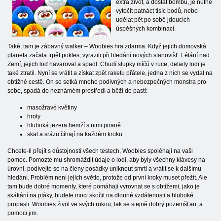
extra život, a dostat bombu, je nutné
vytočit patnáct tisíc bodů, nebo
udělat pět po sobě jdoucích
úspěšných kombinací.
Také, tam je zábavný walker – Woobies hra zdarma. Když jejich domovská
planeta začala trpět pokles, vyrazili při hledání nových stanovišť. Létání nad
Zemí, jejich loď havaroval a spadl. Chudí slupky míčů v ruce, detaily lodi je
také ztratil. Nyní se vrátit a získat zpět raketu přátele, jedna z nich se vydal na
obtížné cestě. On se setká mnoho podivných a nebezpečných monstra pro
sebe, spadá do neznámém prostředí a běží do pasti:
masožravé květiny
hroty
hluboká jezera hemží s nimi piraně
skal a srázů číhají na každém kroku
Chcete-li přejít s důstojností všech testech, Woobies spoléhají na vaši
pomoc. Pomozte mu shromáždit údaje o lodi, aby byly všechny klávesy na
úrovni, podívejte se na členy posádky uniknout smrti a vrátit se k dalšímu
hledání. Problém není jejich světlo, protože od první kroky muset přežít. Ale
tam bude dobré momenty, které pomáhají vyrovnat se s obtížemi, jako je
skákání na ptáky, budete moci skočit na dlouhé vzdálenosti a hluboké
propasti. Woobies život ve svých rukou, tak se stejně dobrý pozemšťan, a
pomoci jim.