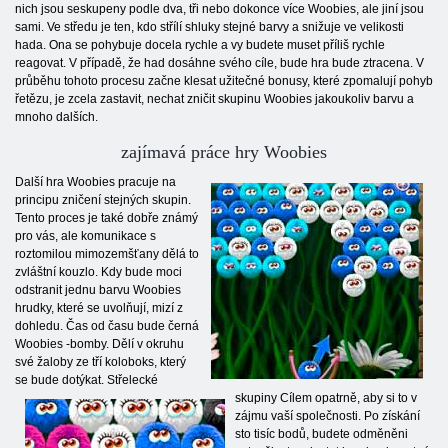
nich jsou seskupeny podle dva, tři nebo dokonce více Woobies, ale jiní jsou
sami. Ve středu je ten, kdo střílí shluky stejné barvy a snižuje ve velikosti
hada. Ona se pohybuje docela rychle a vy budete muset příliš rychle
reagovat. V případě, že had dosáhne svého cíle, bude hra bude ztracena. V
průběhu tohoto procesu začne klesat užitečné bonusy, které zpomalují pohyb
řetězu, je zcela zastavit, nechat zničit skupinu Woobies jakoukoliv barvu a
mnoho dalších.
zajímavá práce hry Woobies
Další hra Woobies pracuje na
principu zničení stejných skupin.
Tento proces je také dobře známý
pro vás, ale komunikace s
roztomilou mimozemšťany dělá to
zvláštní kouzlo. Kdy bude moci
odstranit jednu barvu Woobies
hrudky, které se uvolňují, mizí z
dohledu. Čas od času bude černá
Woobies -bomby. Dělí v okruhu
své žaloby ze tří koloboks, který
se bude dotýkat. Střelecké
skupiny Cílem opatrně, aby si to v
zájmu vaší společnosti. Po získání
sto tisíc bodů, budete odměněni