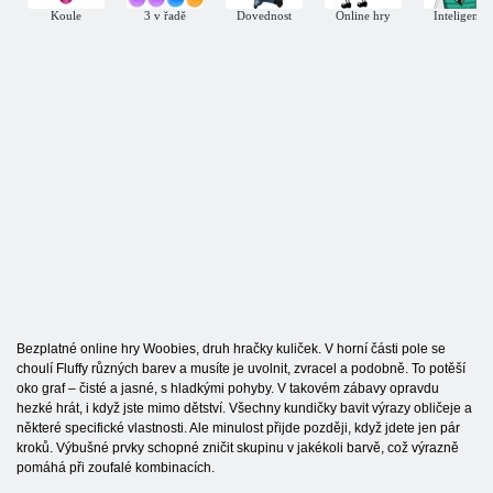
Koule
3 v řadě
Dovednost
Online hry
Inteligentní
Bezplatné online hry Woobies, druh hračky kuliček. V horní části pole se
choulí Fluffy různých barev a musíte je uvolnit, zvracel a podobně. To potěší
oko graf – čisté a jasné, s hladkými pohyby. V takovém zábavy opravdu
hezké hrát, i když jste mimo dětství. Všechny kundičky bavit výrazy obličeje a
některé specifické vlastnosti. Ale minulost přijde později, když jdete jen pár
kroků. Výbušné prvky schopné zničit skupinu v jakékoli barvě, což výrazně
pomáhá při zoufalé kombinacích.